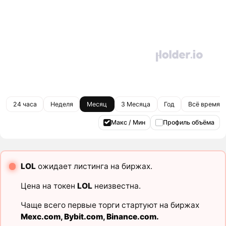
24 часа
Неделя
Месяц
3 Месяца
Год
Всё время
Макс / Мин
Профиль объёма
LOL
ожидает листинга на биржах.
Цена на токен
LOL
неизвестна.
Чаще всего первые торги стартуют на биржах
Mexc.com
,
Bybit.com
,
Binance.com
.