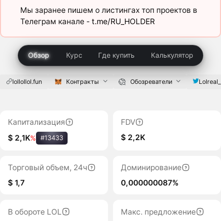
Мы заранее пишем о листингах топ проектов в
Телеграм канале -
t.me/RU_HOLDER
Обзор
Курс
Где купить
Калькулятор
lollollol.fun
Контракты
Обозреватели
Lolreal
Капитализация
FDV
$ 2,2K
$ 2,1K
%
#13433
Торговый объем, 24ч
Доминирование
$ 1,7
0,000000087%
В обороте LOL
Макс. предложение