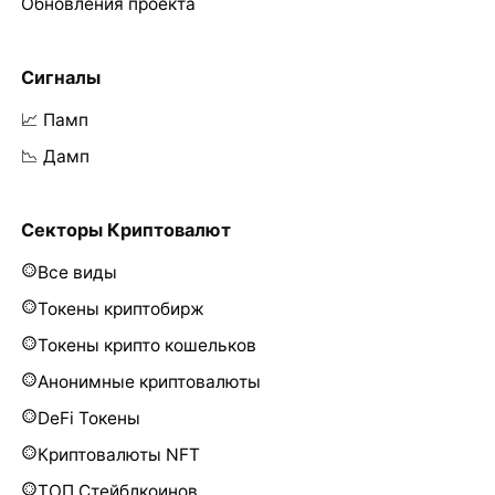
Обновления проекта
Сигналы
📈 Памп
📉 Дамп
Секторы Криптовалют
Все виды
Токены криптобирж
Токены крипто кошельков
Анонимные криптовалюты
DeFi Токены
Криптовалюты NFT
ТОП Стейблкоинов