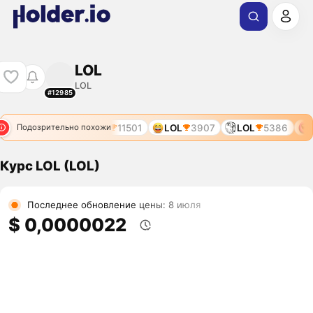
LOL
LOL
#12985
LOL
6172
LOL
11501
LOL
3907
LOL
5386
L
Подозрительно похожи
Курс LOL (LOL)
Последнее обновление цены: 8 июля
$ 0,0000022