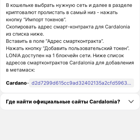
В кошельке выбрать нужную сеть и далее в разделе
криптовалют пролистать в самый низ - нажать
кнопку “Импорт токенов”.
Скопировать адрес смарт-контракта для Cardalonia
из списка ниже.
Вставить в поле “Адрес смартконтракта”.
Нажать кнопку “Добавить пользовательский токен”.
LONIA доступен на 1 блокчейн сети. Ниже список
адресов смартконтрактов Cardalonia для добавления
в метамаск:
Cardano
-
d2d7299d615cc9ad32402135a2cfd596325ac39504ba6d28c18d18bd
Где найти официальные сайты Cardalonia?