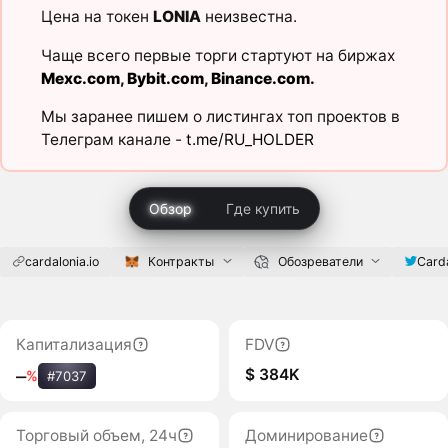
Цена на токен
LONIA
неизвестна.
Чаще всего первые торги стартуют на биржах
Mexc.com
,
Bybit.com
,
Binance.com
.
Мы заранее пишем о листингах топ проектов в
Телеграм канале -
t.me/RU_HOLDER
Обзор
Где купить
cardalonia.io
Контракты
Обозреватели
Card
Капитализация
FDV
$ 384K
‒
%
#7037
Торговый объем, 24ч
Доминирование