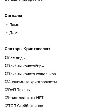
Сигналы
📈 Памп
📉 Дамп
Секторы Криптовалют
Все виды
Токены криптобирж
Токены крипто кошельков
Анонимные криптовалюты
DeFi Токены
Криптовалюты NFT
ТОП Стейблкоинов