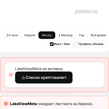
24 часа
Неделя
Месяц
3 Месяца
Год
Всё время
Макс / Мин
Профиль объёма
LakeViewMeta не активна.
Список криптовалют
LakeViewMeta
ожидает листинга на биржах.