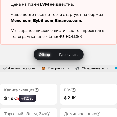
Цена на токен
LVM
неизвестна.
Чаще всего первые торги стартуют на биржах
Mexc.com
,
Bybit.com
,
Binance.com
.
Мы заранее пишем о листингах топ проектов в
Телеграм канале -
t.me/RU_HOLDER
Обзор
Где купить
lakeviewmeta.com
Контракты
Обозреватели
Капитализация
FDV
$ 2,1K
$ 1,9K
%
#13226
Торговый объем, 24ч
Доминирование