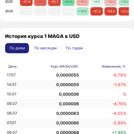
2025
−57.8
−40.9
−50.7
+34.4
−19.1
+4.0
−15.0
+18.2
2024
+18.6
−67.2
−68.4
−52.4
История курса 1 MAGA в USD
По дням
По месяцам
По годам
День
Курс MAGA/USD
Изменение, %
0,0000055
-6,78%
17.07
0,0000059
-1,67%
14.07
0,000006
%
10.07
0,000006
-4,76%
09.07
0,0000063
-4,55%
08.07
0,0000066
-2,94%
07.07
0,0000068
+1,49%
06.07