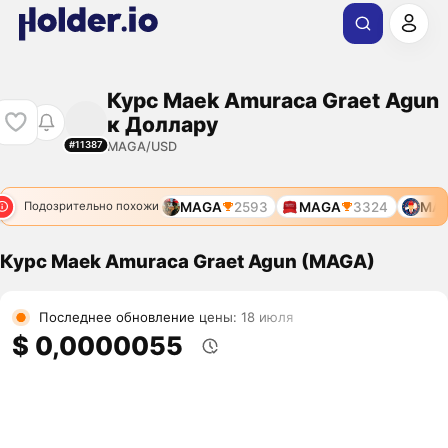
Курс Maek Amuraca Graet Agun
к Доллару
MAGA/USD
#11387
MAGA
2593
MAGA
3324
MAG
Подозрительно похожи
Курс Maek Amuraca Graet Agun (MAGA)
Последнее обновление цены: 18 июля
$ 0,0000055