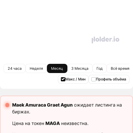
24 часа
Неделя
Месяц
3 Месяца
Год
Всё время
Макс / Мин
Профиль объёма
Maek Amuraca Graet Agun
ожидает листинга на
биржах.
Цена на токен
MAGA
неизвестна.