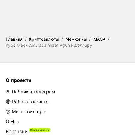
Главная
/
Криптовалюты
/
Мемкоины
/
MAGA
/
Курс Maek Amuraca Graet Agun к Доллару
О проекте
🤘 Паблик в телеграм
😎 Работа в крипте
👌 Мы в твиттере
О Нас
Вакансии