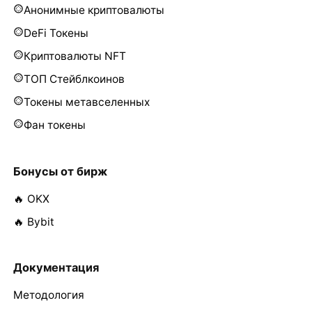
Анонимные криптовалюты
DeFi Токены
Криптовалюты NFT
ТОП Стейблкоинов
Токены метавселенных
Фан токены
Бонусы от бирж
🔥 OKX
🔥 Bybit
Документация
Методология