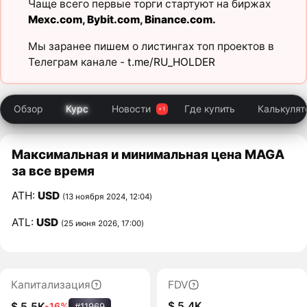
Чаще всего первые торги стартуют на биржах
Mexc.com
,
Bybit.com
,
Binance.com
.
Мы заранее пишем о листингах топ проектов в
Телеграм канале -
t.me/RU_HOLDER
Обзор
Курс
Новости
Где купить
Калькулят
Максимальная и минимальная цена MAGA
за все время
ATH:
USD
(13 ноября 2024, 12:04)
ATL:
USD
(25 июня 2026, 17:00)
Капитализация
FDV
$ 5,4K
$ 5,5K
-16%
#11969