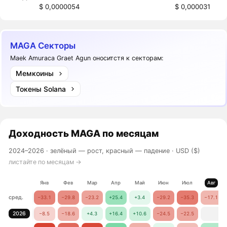
$ 0,0000054
$ 0,000031
MAGA Секторы
Maek Amuraca Graet Agun оноситстя к секторам:
Мемкоины
Токены Solana
Доходность
MAGA
по месяцам
2024–2026 ·
зелёный — рост, красный — падение
· USD ($)
листайте по месяцам →
Янв
Фев
Мар
Апр
Май
Июн
Июл
Авг
сред.
−33.1
−29.8
−23.2
+25.4
+3.4
−29.2
−35.3
−17.1
2026
−8.5
−18.6
+4.3
+16.4
+10.6
−24.5
−22.5