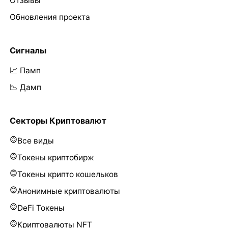
Отзывы
Обновления проекта
Сигналы
📈 Памп
📉 Дамп
Секторы Криптовалют
Все виды
Токены криптобирж
Токены крипто кошельков
Анонимные криптовалюты
DeFi Токены
Криптовалюты NFT