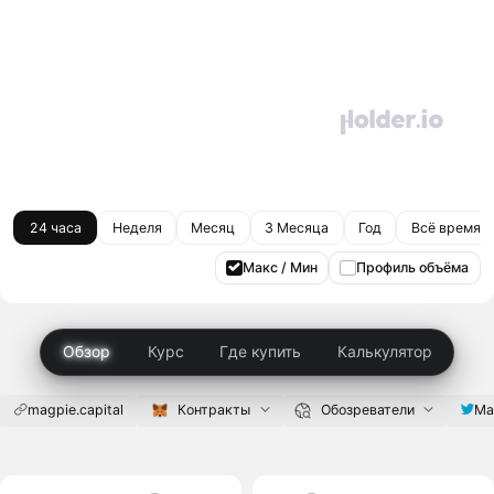
24 часа
Неделя
Месяц
3 Месяца
Год
Всё время
Макс / Мин
Профиль объёма
Обзор
Курс
Где купить
Калькулятор
magpie.capital
Контракты
Обозреватели
Ma