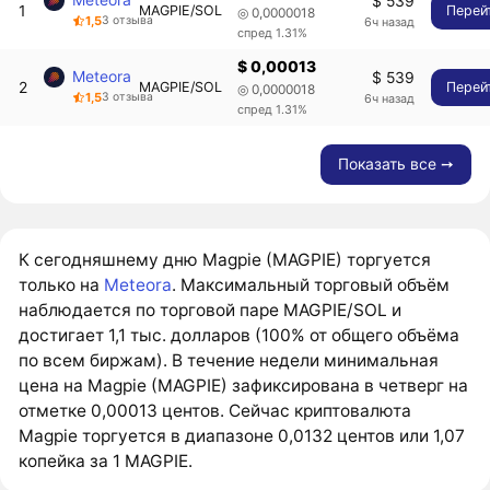
$ 539
1
MAGPIE/SOL
Перей
◎ 0,0000018
1,5
3 отзыва
6ч назад
спред 1.31%
$ 0,00013
Meteora
$ 539
2
MAGPIE/SOL
Перей
◎ 0,0000018
1,5
3 отзыва
6ч назад
спред 1.31%
Показать все ➙
К сегодняшнему дню Magpie (MAGPIE) торгуется
только на
Meteora
. Максимальный торговый объём
наблюдается по торговой паре MAGPIE/SOL и
достигает 1,1 тыс. долларов (100% от общего объёма
по всем биржам). В течение недели минимальная
цена на Magpie (MAGPIE) зафиксирована в четверг на
отметке 0,00013 центов. Сейчас криптовалюта
Magpie торгуется в диапазоне 0,0132 центов или 1,07
копейка за 1 MAGPIE.