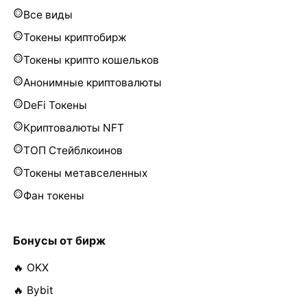
Все виды
Токены криптобирж
Токены крипто кошельков
Анонимные криптовалюты
DeFi Токены
Криптовалюты NFT
ТОП Стейблкоинов
Токены метавселенных
Фан токены
Бонусы от бирж
🔥 OKX
🔥 Bybit