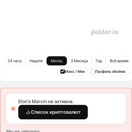
24 часа
Неделя
Месяц
3 Месяца
Год
Всё время
Макс / Мин
Профиль объёма
Elon's Marvin не активна.
Список криптовалют
Мы не уверены.