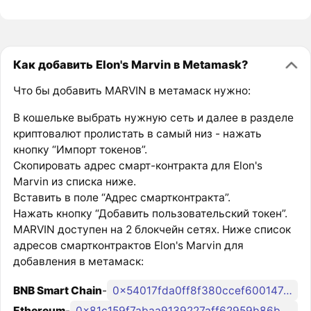
Как добавить Elon's Marvin в Metamask?
Что бы добавить MARVIN в метамаск нужно:
В кошельке выбрать нужную сеть и далее в разделе
криптовалют пролистать в самый низ - нажать
кнопку “Импорт токенов”.
Скопировать адрес смарт-контракта для Elon's
Marvin из списка ниже.
Вставить в поле “Адрес смартконтракта”.
Нажать кнопку “Добавить пользовательский токен”.
MARVIN доступен на 2 блокчейн сетях. Ниже список
адресов смартконтрактов Elon's Marvin для
добавления в метамаск:
BNB Smart Chain
-
0x54017fda0ff8f380ccef600147a66d2e262d6b17
Ethereum
-
0x81c159f7abaa9139227aff62959b86b4141f6eb2