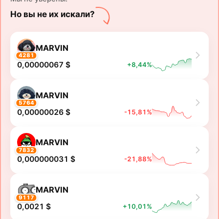
Но вы не их искали?
MARVIN
4281
0,00000067 $
+8,44%
MARVIN
5764
0,00000026 $
-15,81%
MARVIN
7832
0,000000031 $
-21,88%
MARVIN
9117
0,0021 $
+10,01%