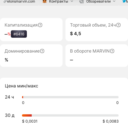
elonsmarvin.com
Контракты
Обозреватели
M
Капитализация
Торговый объем, 24ч
$ 4,5
‒
%
#6416
Доминирование
В обороте MARVIN
%
‒
Цена мин/макс
24 ч
0
0
30 д
$ 0,0031
$ 0,0083