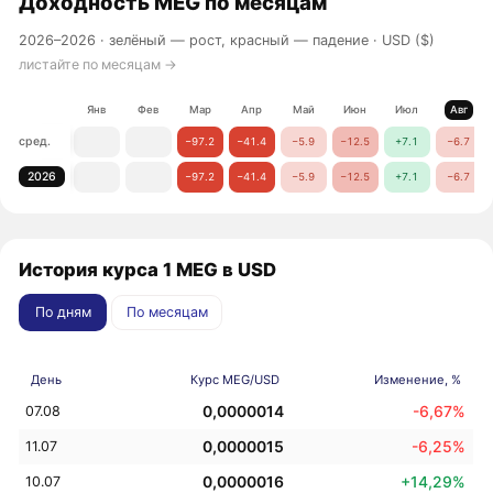
Доходность
MEG
по месяцам
2026–2026 ·
зелёный — рост, красный — падение
· USD ($)
листайте по месяцам →
Янв
Фев
Мар
Апр
Май
Июн
Июл
Авг
сред.
−97.2
−41.4
−5.9
−12.5
+7.1
−6.7
2026
−97.2
−41.4
−5.9
−12.5
+7.1
−6.7
История курса 1 MEG в USD
По дням
По месяцам
День
Курс MEG/USD
Изменение, %
0,0000014
-6,67%
07.08
0,0000015
-6,25%
11.07
0,0000016
+14,29%
10.07