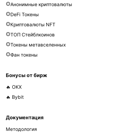
Анонимные криптовалюты
DeFi Токены
Криптовалюты NFT
ТОП Стейблкоинов
Токены метавселенных
Фан токены
Бонусы от бирж
🔥 OKX
🔥 Bybit
Документация
Методология