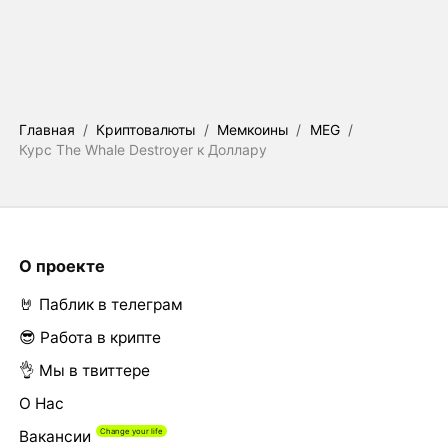
Главная
/
Криптовалюты
/
Мемкоины
/
MEG
/
Курс The Whale Destroyer к Доллару
О проекте
🤘 Паблик в телеграм
😎 Работа в крипте
👌 Мы в твиттере
О Нас
Вакансии