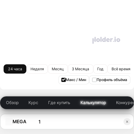
24 часа
Неделя
Месяц
3 Месяца
Год
Всё время
Макс / Мин
Профиль объёма
Обзор
Курс
Где купить
Калькулятор
Конкуре
MEGA