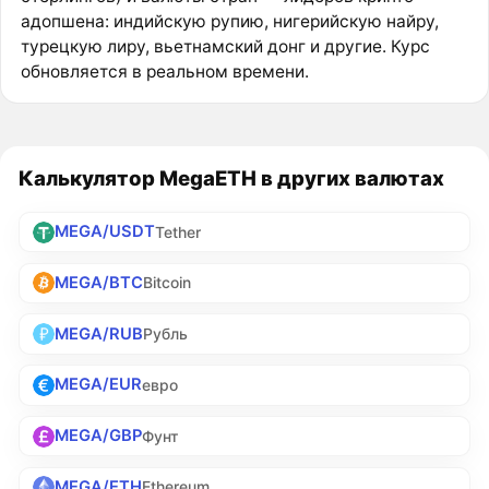
адопшена: индийскую рупию, нигерийскую найру,
турецкую лиру, вьетнамский донг и другие. Курс
обновляется в реальном времени.
Калькулятор MegaETH в других валютах
MEGA/USDT
Tether
MEGA/BTC
Bitcoin
MEGA/RUB
Рубль
MEGA/EUR
евро
MEGA/GBP
Фунт
MEGA/ETH
Ethereum