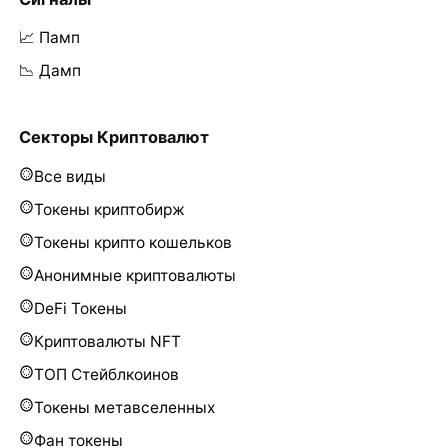
📈 Памп
📉 Дамп
Секторы Криптовалют
Все виды
Токены криптобирж
Токены крипто кошельков
Анонимные криптовалюты
DeFi Токены
Криптовалюты NFT
ТОП Стейблкоинов
Токены метавселенных
Фан токены