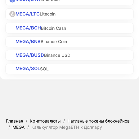
MEGA/LTC
Litecoin
MEGA/BCH
Bitcoin Cash
MEGA/BNB
Binance Coin
MEGA/BUSD
Binance USD
MEGA/SOL
SOL
Главная
/
Криптовалюты
/
Нативные токены блокчейнов
/
MEGA
/
Калькулятор MegaETH к Доллару