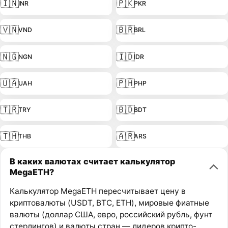
🇮🇳
🇵🇰
INR
PKR
🇻🇳
🇧🇷
VND
BRL
🇳🇬
🇮🇩
NGN
IDR
🇺🇦
🇵🇭
UAH
PHP
🇹🇷
🇧🇩
TRY
BDT
🇹🇭
🇦🇷
THB
ARS
В каких валютах считает калькулятор
MegaETH?
Калькулятор MegaETH пересчитывает цену в
криптовалюты (USDT, BTC, ETH), мировые фиатные
валюты (доллар США, евро, российский рубль, фунт
стерлингов) и валюты стран — лидеров крипто-