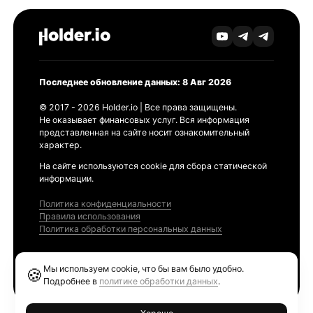
Последнее обновление данных: 8 Авг 2026
© 2017 - 2026 Holder.io | Все права защищены.
Не оказывает финансовых услуг. Вся информация
представленная на сайте носит ознакомительный
характер.
На сайте используются cookie для сбора статической
информации.
Политика конфиденциальности
Правила использования
Политика обработки персональных данных
Продукты
Мы используем cookie, что бы вам было удобно.
🍪
Ethereum GAS Tracker
Подробнее в
политике обработки данных
.