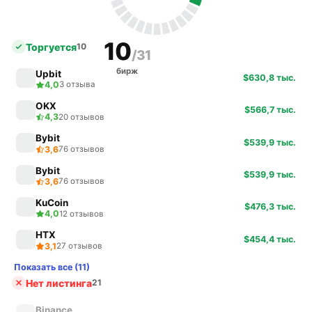
10
Торгуется
10
/31
бирж
Upbit
$630,8 тыс.
4,0
3 отзыва
OKX
$566,7 тыс.
4,3
20 отзывов
Bybit
$539,9 тыс.
3,6
76 отзывов
Bybit
$539,9 тыс.
3,6
76 отзывов
KuCoin
$476,3 тыс.
4,0
12 отзывов
HTX
$454,4 тыс.
3,1
27 отзывов
Показать все (11)
Нет листинга
21
Binance