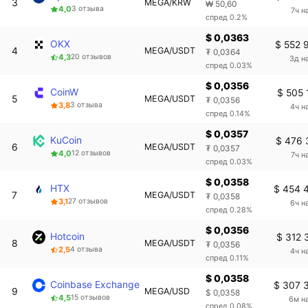
3
MEGA/KRW
₩ 50,60
4,0
3 отзыва
7ч н
спред 0.2%
$ 0,0363
OKX
$ 552 
4
MEGA/USDT
₮ 0,0364
4,3
20 отзывов
3д н
спред 0.03%
$ 0,0356
CoinW
$ 505 
5
MEGA/USDT
₮ 0,0356
3,8
3 отзыва
4ч н
спред 0.14%
$ 0,0357
KuCoin
$ 476 
6
MEGA/USDT
₮ 0,0357
4,0
12 отзывов
7ч н
спред 0.03%
$ 0,0358
HTX
$ 454 
7
MEGA/USDT
₮ 0,0358
3,1
27 отзывов
6ч н
спред 0.28%
$ 0,0356
Hotcoin
$ 312 
8
MEGA/USDT
₮ 0,0356
2,5
4 отзыва
4ч н
спред 0.11%
$ 0,0358
Coinbase Exchange
$ 307 
9
MEGA/USD
$ 0,0358
4,5
15 отзывов
6м н
спред 0.08%