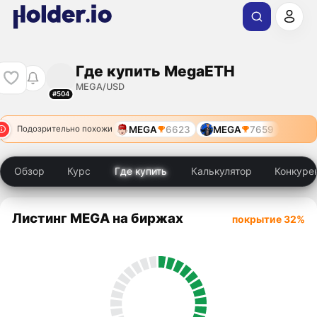
Где купить MegaETH
MEGA/USD
#504
MEGA
6623
MEGA
7659
Подозрительно похожи
Обзор
Курс
Где купить
Калькулятор
Конкуре
Листинг MEGA на биржах
покрытие 32%