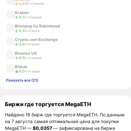
3,6
39 отзывов
Kraken
4,7
5 отзывов
Bitstamp by Robinhood
4,4
3 отзыва
Crypto.com Exchange
4,6
3 отзыва
Binance US
4,5
5 отзывов
Bitkub
4,0
4 отзыва
Показать все (21)
Биржи где торгуется MegaETH
Найдено 16 бирж где торгуется MegaETH. По данным
на 7 августа самая оптимальная цена для покупки
MegaETH —
$0,0357
— зафиксирована на бирже