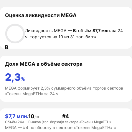
Оценка ликвидности MEGA
Ликвидность MEGA —
B
: объём
$7,7 млн.
за 24
ч, торгуется на 10 из 31 топ-бирж.
B
Доля MEGA в объёме сектора
2,3
%
MEGA формирует 2,3% суммарного объёма торгов сектора
«Токены MegaETH» за 24 ч.
$7,7 млн.
10
#4
/31
Объём 24ч
Рынков (топ-биржи)
в секторе «Токены MegaETH»
MEGA — #4 по обороту в секторе «Токены MegaETH» с