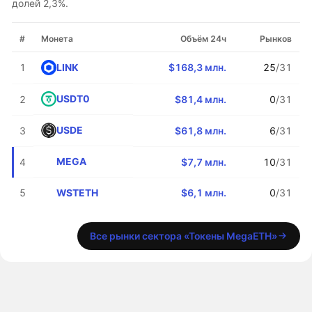
долей 2,3%.
#
Монета
Объём 24ч
Рынков
LINK
1
$168,3 млн.
25
/31
USDT0
2
$81,4 млн.
0
/31
USDE
3
$61,8 млн.
6
/31
MEGA
4
$7,7 млн.
10
/31
WSTETH
5
$6,1 млн.
0
/31
Все рынки сектора «Токены MegaETH»