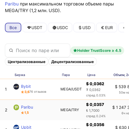
Paribu
при максимальном торговом объеме пары
MEGA/TRY (1,2 млн. USD).
Все
USDT
USDC
USD
EUR
Holder TrustScore ≥ 4.5
Централизованные
Децентрализованные
Биржа
Пара
Цена
Объем, 2
$ 0,0362
Bybit
$ 539 
1
MEGA/USDT
₮ 0,0362
3,6
76 отзывов
50м н
спред 0.03%
$ 0,0357
Paribu
$ 1 247 
2
MEGA/TRY
₺ 1,7000
1,5
6ч н
спред 0.24%
$ 0,0356
Upbit
$ 630 