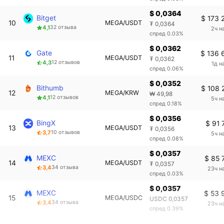
$ 0,0364
Bitget
$ 173 
10
MEGA/USDT
₮ 0,0364
4,1
32 отзыва
2ч н
спред 0.03%
$ 0,0362
Gate
$ 136 
11
MEGA/USDT
₮ 0,0362
4,3
12 отзывов
1д н
спред 0.06%
$ 0,0352
Bithumb
$ 108 
12
MEGA/KRW
₩ 49,98
4,1
12 отзывов
5ч н
спред 0.18%
$ 0,0356
BingX
$ 91 
13
MEGA/USDT
₮ 0,0356
3,7
10 отзывов
5ч н
спред 0.08%
$ 0,0357
MEXC
$ 85 
14
MEGA/USDT
₮ 0,0357
3,4
34 отзыва
23ч н
спред 0.03%
$ 0,0357
MEXC
$ 53 
15
MEGA/USDC
USDC 0,0357
3,4
34 отзыва
23ч н
спред 0.39%