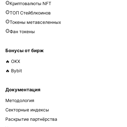
Криптовалюты NFT
ТОП Стейблкоинов
Токены метавселенных
Фан токены
Бонусы от бирж
🔥 OKX
🔥 Bybit
Документация
Методология
Секторные индексы
Раскрытие партнёрства