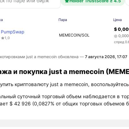
Holder TrustScore ≥ 4.5
жа
Пара
Цена
$ 0,0
PumpSwap
MEMECOIN/SOL
◎ 0,000
1,0
спред 0.
 котировками just a memecoin обновлена —
7 августа 2026, 17:07
жа и покупка just a memecoin (MEM
упить криптовалюту just a memecoin, воспользуйтес
льный суточный торговый объем наблюдается в то
ает $ 42 926 (0,0827% от общих торговых объемов б