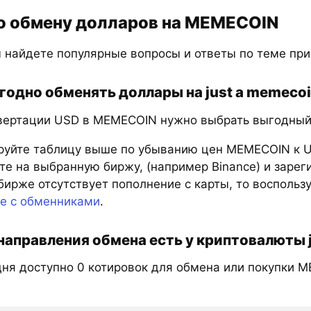
о обмену долларов на MEMECOIN
 найдете популярные вопросы и ответы по теме пр
годно обменять доллары на just a memeco
вертации USD в MEMECOIN нужно выбрать выгодный к
руйте таблицу выше по убыванию цен MEMECOIN к U
е на выбранную биржу, (например Binance) и зарег
бирже отсутствует пополнение с карты, то восполь
те с обменниками
.
направления обмена есть у криптовалюты 
дня доступно 0 котировок для обмена или покупки 