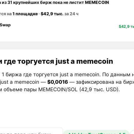
а из 31 крупнейших бирж пока не листит
MEMECOIN
тся на
1 площадке
·
$42,9 тыс.
за 24 ч
Swap
$42,9 т
 где торгуется just a memecoin
1 биржа где торгуется just a memecoin. По данным 
 just a memecoin —
$0,0016
— зафиксирована на би
м объеме пары MEMECOIN/SOL (42,9 тыс. USD).