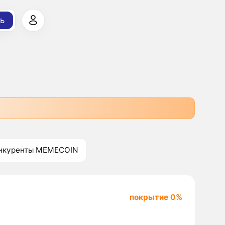
ь
нкуренты MEMECOIN
покрытие 0%