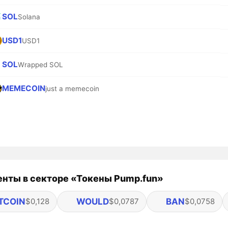
SOL
Solana
USD1
USD1
SOL
Wrapped SOL
MEMECOIN
just a memecoin
нты в секторе «Токены Pump.fun»
TCOIN
WOULD
BAN
$0,128
$0,0787
$0,0758