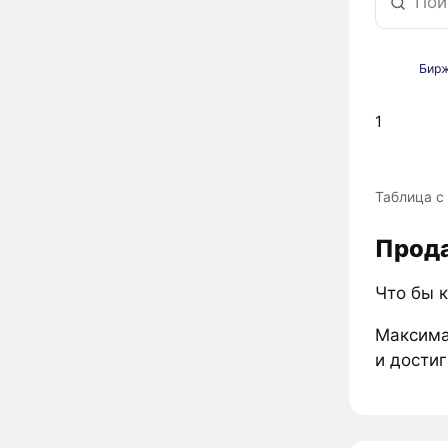
Бир
1
Таблица с
Прода
Что бы к
Максима
и достиг