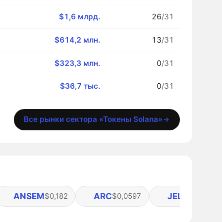
$1,6 млрд.
26
/31
$614,2 млн.
13
/31
$323,3 млн.
0
/31
$36,7 тыс.
0
/31
Все рынки сектора «Токены Solana»
ANSEM
ARC
JELLYJELLY
$0,182
$0,0597
$