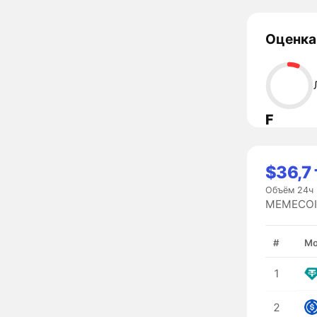
Оценка
F
$36,7 
Объём 24ч
MEMECOIN
#
Мо
1
2