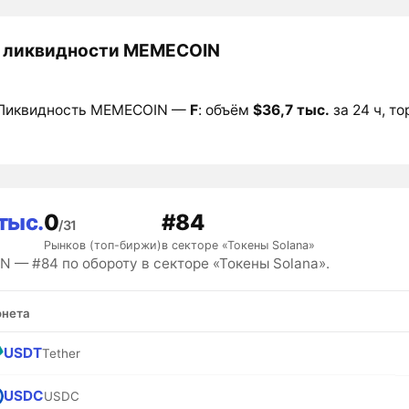
 ликвидности MEMECOIN
Ликвидность MEMECOIN —
F
: объём
$36,7 тыс.
за 24 ч, то
тыс.
0
#84
/31
Рынков (топ-биржи)
в секторе «Токены Solana»
 — #84 по обороту в секторе «Токены Solana».
нета
USDT
Tether
USDC
USDC