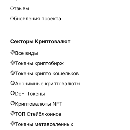
Отзывы
Обновления проекта
Секторы Криптовалют
Все виды
Токены криптобирж
Токены крипто кошельков
Анонимные криптовалюты
DeFi Токены
Криптовалюты NFT
ТОП Стейблкоинов
Токены метавселенных