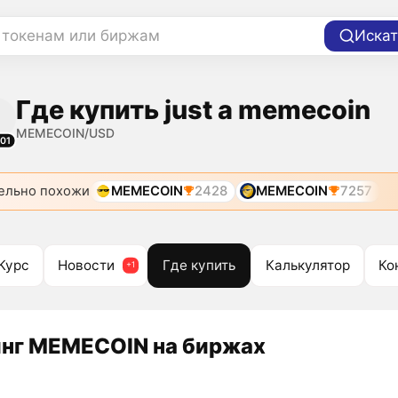
 токенам или биржам
Искат
Где купить just a memecoin
MEMECOIN/USD
01
ельно похожи
MEMECOIN
2428
MEMECOIN
7257
Курс
Новости
Где купить
Калькулятор
Ко
нг MEMECOIN на биржах