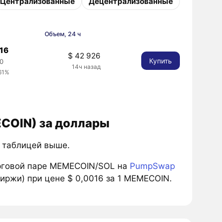
Централизованные
Децентрализованные
Объем, 24 ч
016
$ 42 926
Купить
0
14ч назад
61%
ECOIN) за доллары
ь таблицей выше.
рговой паре MEMECOIN/SOL на
PumpSwap
иржи) при цене $ 0,0016 за 1 MEMECOIN.