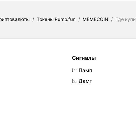
риптовалюты
/
Токены Pump.fun
/
MEMECOIN
/
Где купи
Сигналы
📈 Памп
📉 Дамп