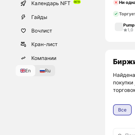
Ни одн
Календарь NFT
Торгуе
Гайды
Pump
1,0
Вочлист
Кран-лист
Компании
Биржи
En
Ru
Найдена 
покупки
торгово
Все