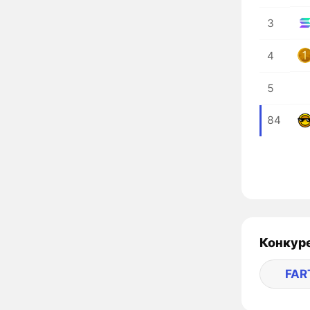
3
4
5
84
Конкуре
FAR