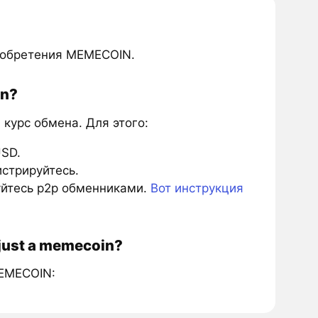
иобретения MEMECOIN.
in?
урс обмена. Для этого:
SD.
истрируйтесь.
зуйтесь p2p обменниками.
Вот инструкция
just a memecoin?
MEMECOIN: