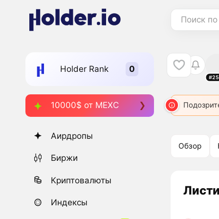
Поиск по
Holder Rank
#25
10000$ от MEXC
Подозрит
Аирдропы
Обзор
Биржи
Криптовалюты
Листи
Индексы