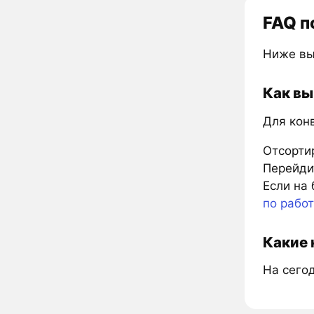
FAQ п
Ниже вы
Как вы
Для кон
Отсорти
Перейдит
Если на 
по рабо
Какие 
На сего