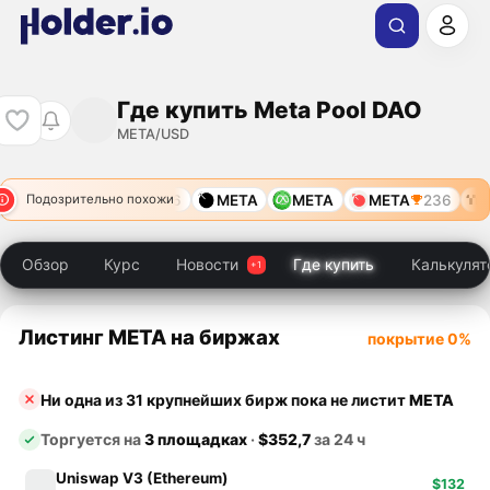
Где купить Meta Pool DAO
META/USD
6215
META
11786
META
META
META
236
M
Подозрительно похожи
Обзор
Курс
Новости
Где купить
Калькулят
Листинг META на биржах
покрытие 0%
Ни одна из 31 крупнейших бирж пока не листит
META
Торгуется на
3 площадках
·
$352,7
за 24 ч
Uniswap V3 (Ethereum)
$132