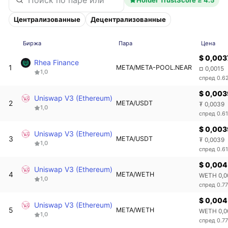
Централизованные
Децентрализованные
Биржа
Пара
Цена
$ 0,003
Rhea Finance
1
META/META-POOL.NEAR
¤ 0,0015
1,0
спред 0.6
$ 0,003
Uniswap V3 (Ethereum)
2
META/USDT
₮ 0,0039
1,0
спред 0.6
$ 0,003
Uniswap V3 (Ethereum)
3
META/USDT
₮ 0,0039
1,0
спред 0.6
$ 0,004
Uniswap V3 (Ethereum)
4
META/WETH
WETH 0,0
1,0
спред 0.7
$ 0,004
Uniswap V3 (Ethereum)
5
META/WETH
WETH 0,0
1,0
спред 0.7