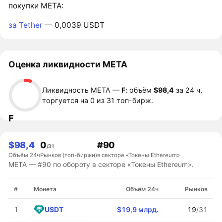
покупки META:
за Tether
— 0,0039 USDT
Оценка ликвидности META
Ликвидность META —
F
: объём
$98,4
за 24 ч,
торгуется на 0 из 31 топ-бирж.
F
$98,4
0
#90
/31
Объём 24ч
Рынков (топ-биржи)
в секторе «Токены Ethereum»
META — #90 по обороту в секторе «Токены Ethereum».
#
Монета
Объём 24ч
Рынков
USDT
1
$19,9 млрд.
19
/31