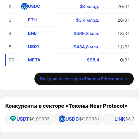
USDC
2
$4 млрд.
20
/31
ETH
3
$3,4 млрд.
28
/31
BNB
4
$599,8 млн.
18
/31
USD1
5
$434,8 млн.
12
/31
META
90
$98,4
0
/31
Все рынки сектора «Токены Ethereum»
Конкуренты в секторе «Токены Near Protocol»
USDT
USDC
LINK
$0,99935
$0,99961
$8,27