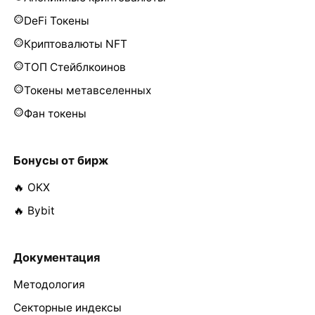
DeFi Токены
Криптовалюты NFT
ТОП Стейблкоинов
Токены метавселенных
Фан токены
Бонусы от бирж
🔥 OKX
🔥 Bybit
Документация
Методология
Секторные индексы