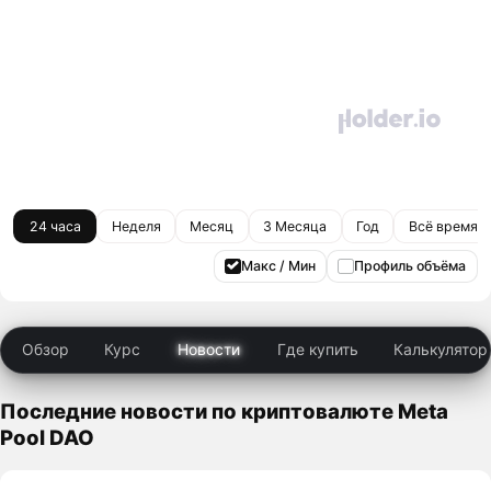
24 часа
Неделя
Месяц
3 Месяца
Год
Всё время
Макс / Мин
Профиль объёма
Обзор
Курс
Новости
Где купить
Калькулятор
Последние новости по криптовалюте Meta
Pool DAO