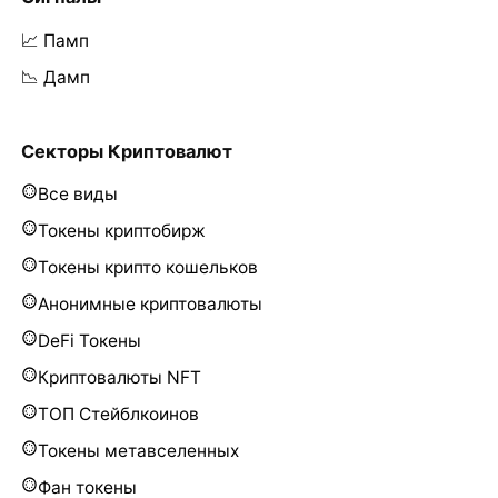
📈 Памп
📉 Дамп
Секторы Криптовалют
Все виды
Токены криптобирж
Токены крипто кошельков
Анонимные криптовалюты
DeFi Токены
Криптовалюты NFT
ТОП Стейблкоинов
Токены метавселенных
Фан токены