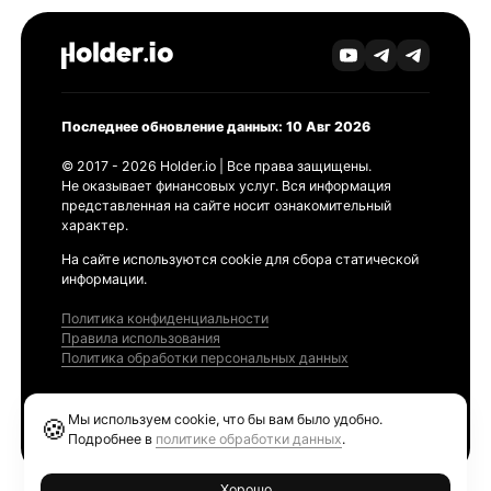
Последнее обновление данных: 10 Авг 2026
© 2017 - 2026 Holder.io | Все права защищены.
Не оказывает финансовых услуг. Вся информация
представленная на сайте носит ознакомительный
характер.
На сайте используются cookie для сбора статической
информации.
Политика конфиденциальности
Правила использования
Политика обработки персональных данных
Продукты
Мы используем cookie, что бы вам было удобно.
🍪
Ethereum GAS Tracker
Подробнее в
политике обработки данных
.
Хорошо