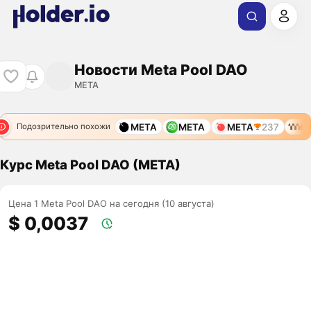
Новости Meta Pool DAO
META
280
META
11786
META
META
META
237
ME
Подозрительно похожи
Курс Meta Pool DAO (META)
Цена 1 Meta Pool DAO на сегодня (10 августа)
$ 0,0037