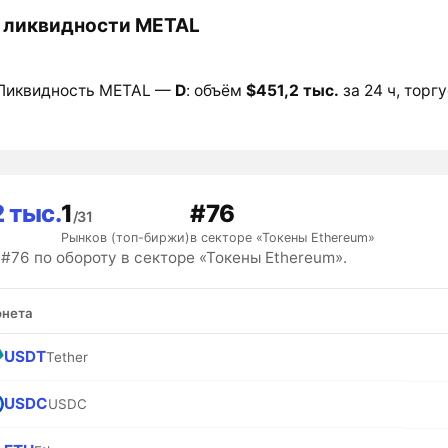
 ликвидности METAL
Ликвидность METAL —
D
: объём
$451,2 тыс.
за 24 ч, торгу
2 тыс.
1
#76
/31
Рынков (топ-биржи)
в секторе «Токены Ethereum»
#76 по обороту в секторе «Токены Ethereum».
нета
USDT
Tether
USDC
USDC