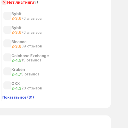
Нет листинга
31
Bybit
3,6
76 отзывов
Bybit
3,6
76 отзывов
Binance
3,6
39 отзывов
Coinbase Exchange
4,5
15 отзывов
Kraken
4,7
5 отзывов
OKX
4,3
20 отзывов
Показать все (31)