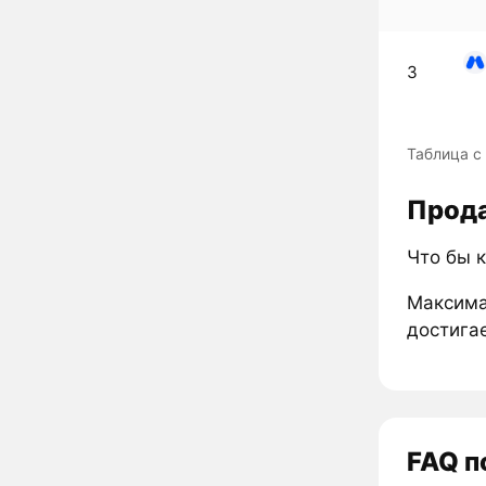
3
Таблица с
Прода
Что бы к
Максима
достигае
FAQ п