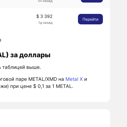
5ч назад
$ 3 392
Перейти
1д назад
0
AL) за доллары
сь таблицей выше.
рговой паре METAL/XMD на
Metal X
и
и) при цене $ 0,1 за 1 METAL.