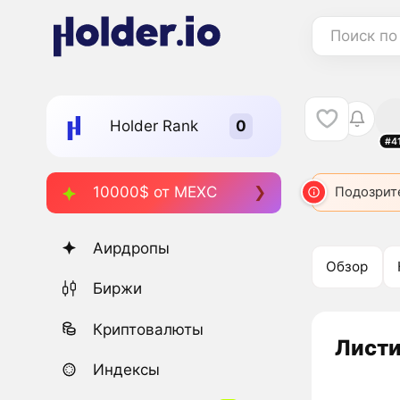
Поиск по
Holder Rank
#4
10000$ от MEXC
Подозрит
Аирдропы
Обзор
Биржи
Криптовалюты
Листи
Индексы