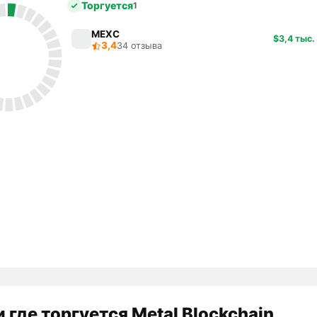
Торгуется
1
MEXC
$3,4 тыс.
3,4
34 отзыва
 где торгуется Metal Blockchain