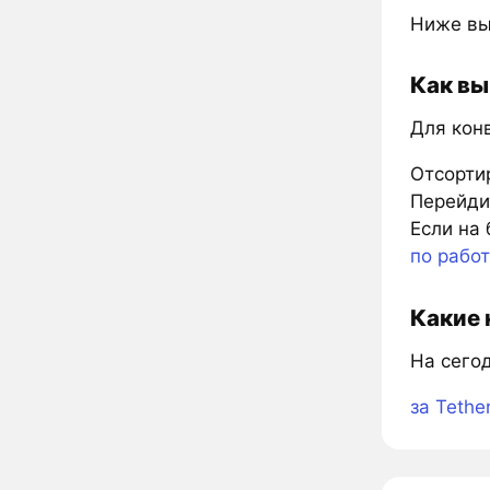
Ниже вы
Как вы
Для кон
Отсорти
Перейдит
Если на 
по рабо
Какие 
На сего
за Tethe