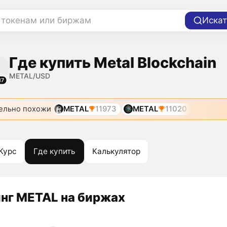
 токенам или биржам
Искат
Где купить Metal Blockchain
METAL/USD
17
ельно похожи
METAL
11973
METAL
11020
Курс
Где купить
Калькулятор
нг METAL на биржах