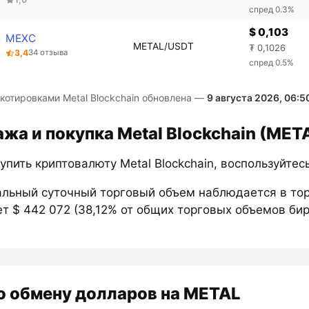
спред 0.3%
$ 0,103
MEXC
METAL/USDT
₮ 0,1026
3,4
34 отзыва
спред 0.5%
 котировками Metal Blockchain обновлена —
9 августа 2026, 06:5
жа и покупка Metal Blockchain (MET
упить криптовалюту Metal Blockchain, воспользуйте
льный суточный торговый объем наблюдается в то
т $ 442 072 (38,12% от общих торговых объемов бирж
о обмену долларов на METAL