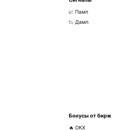
📈 Памп
📉 Дамп
Бонусы от бирж
🔥 OKX