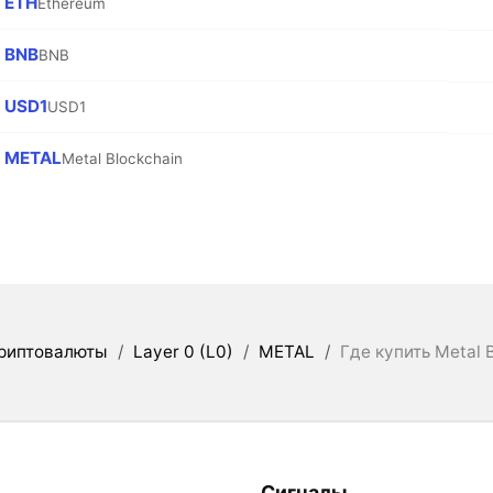
ETH
Ethereum
BNB
BNB
USD1
USD1
METAL
Metal Blockchain
риптовалюты
/
Layer 0 (L0)
/
METAL
/
Где купить Metal 
Сигналы