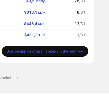
$3,5 млрд.
28
/31
$613,1 млн.
18
/31
$446,4 млн.
12
/31
$451,2 тыс.
1
/31
Все рынки сектора «Токены Ethereum»
Blockchain