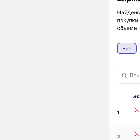
Найдено 
покупки 
объеме 
Все
Бир
1
2