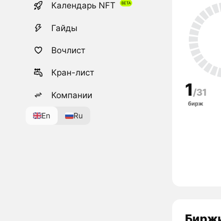
Календарь NFT
Гайды
Вочлист
Кран-лист
1
/31
Компании
бирж
En
Ru
Биржи