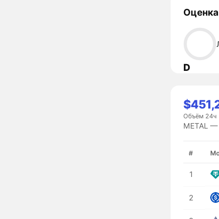
Оценка
D
$451,
Объём 24ч
METAL — 
#
Мо
1
2