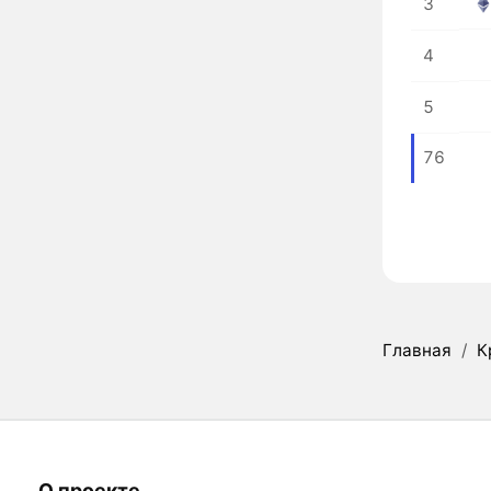
3
4
5
76
Главная
/
К
О проекте