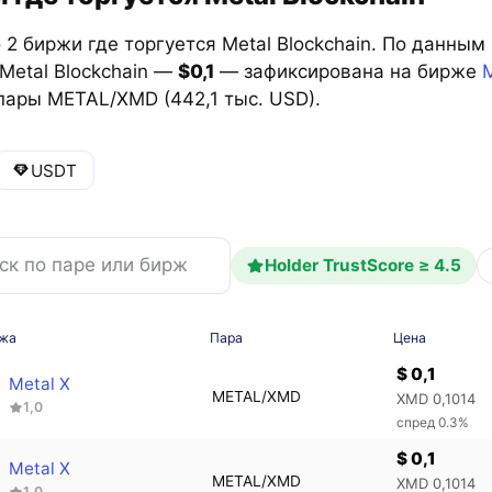
2 биржи где торгуется Metal Blockchain. По данным
Metal Blockchain —
$0,1
— зафиксирована на бирже
M
пары METAL/XMD (442,1 тыс. USD).
USDT
Holder TrustScore ≥ 4.5
жа
Пара
Цена
$ 0,1
Metal X
METAL/XMD
XMD 0,1014
1,0
спред 0.3%
$ 0,1
Metal X
METAL/XMD
XMD 0,1014
1,0