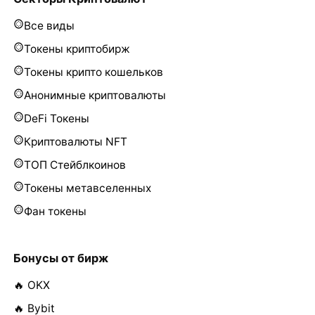
Все виды
Токены криптобирж
Токены крипто кошельков
Анонимные криптовалюты
DeFi Токены
Криптовалюты NFT
ТОП Стейблкоинов
Токены метавселенных
Фан токены
Бонусы от бирж
🔥 OKX
🔥 Bybit