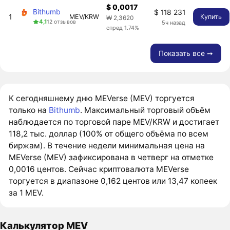
$ 0,0017
Bithumb
$ 118 231
1
MEV/KRW
Купить
₩ 2,3620
4,1
12 отзывов
5ч назад
спред 1.74%
Показать все ➙
К сегодняшнему дню MEVerse (MEV) торгуется
только на
Bithumb
. Максимальный торговый объём
наблюдается по торговой паре MEV/KRW и достигает
118,2 тыс. доллар (100% от общего объёма по всем
биржам). В течение недели минимальная цена на
MEVerse (MEV) зафиксирована в четверг на отметке
0,0016 центов. Сейчас криптовалюта MEVerse
торгуется в диапазоне 0,162 центов или 13,47 копеек
за 1 MEV.
Калькулятор MEV