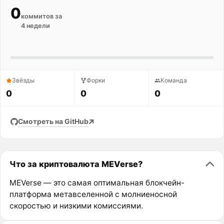
0
коммитов за
4 недели
Звёзды
Форки
Команда
0
0
0
Смотреть на GitHub
Что за криптовалюта MEVerse?
MEVerse — это самая оптимальная блокчейн-
платформа метавселенной с молниеносной
скоростью и низкими комиссиями.