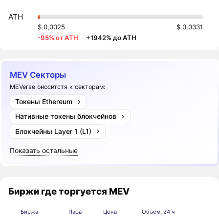
ATH
$ 0,0025
$ 0,0331
-95% от ATH
·
+1942% до ATH
MEV Секторы
MEVerse оноситстя к секторам:
Токены Ethereum
Нативные токены блокчейнов
Блокчейны Layer 1 (L1)
Показать остальные
Биржи где торгуется MEV
Биржа
Пара
Цена
Объем, 24 ч