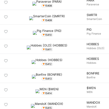
PARA
Paraverse
15408
SMRTR
SmarterCoin
15409
PIG
Pig Finance
15410
HOBBES
Hobbes [OLD]
15411
HOBBES
Hobbes
15412
BONFIRE
Bonfire
15413
$WEN
WEN
15414
MANDOX
MandoX
15415