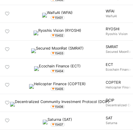
WFAI
WaifuAI
15431
RYOSHI
Ryoshis Vision
15432
SMRAT
Secured MoonRat
15433
ECT
Ecochain Finance
15434
COPTER
Helicopter Financ
15435
DCIP
Decentralized Co
15436
SAT
Saturna
15437