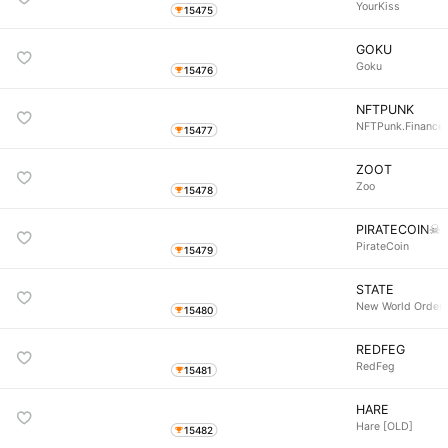
YourKiss
15475
GOKU
Goku
15476
NFTPUNK
NFTPunk.Finance
15477
ZOOT
Zoo
15478
PIRATECOIN☠
PirateCoin
15479
STATE
New World Order
15480
REDFEG
RedFeg
15481
HARE
Hare [OLD]
15482