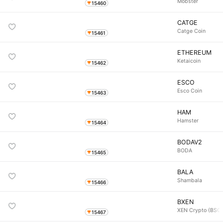
Mobster
15460
CATGE
Catge Coin
15461
ETHEREUM
Ketaicoin
15462
ESCO
Esco Coin
15463
HAM
Hamster
15464
BODAV2
BODA
15465
BALA
Shambala
15466
BXEN
XEN Crypto (BSC
15467