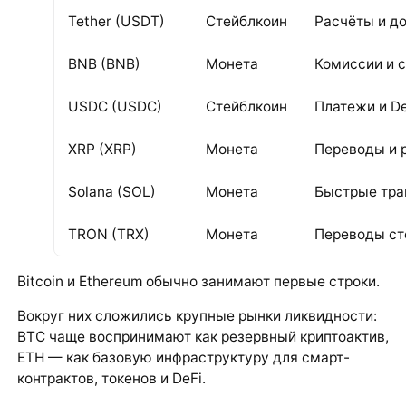
Tether (USDT)
Стейблкоин
Расчёты и д
BNB (BNB)
Монета
Комиссии и 
USDC (USDC)
Стейблкоин
Платежи и De
XRP (XRP)
Монета
Переводы и 
Solana (SOL)
Монета
Быстрые тран
TRON (TRX)
Монета
Переводы ст
Bitcoin и Ethereum обычно занимают первые строки.
Вокруг них сложились крупные рынки ликвидности:
BTC чаще воспринимают как резервный криптоактив,
ETH — как базовую инфраструктуру для смарт-
контрактов, токенов и DeFi.