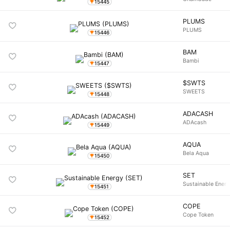
15445
PLUMS
PLUMS
15446
BAM
Bambi
15447
$SWTS
SWEETS
15448
ADACASH
ADAcash
15449
AQUA
Bela Aqua
15450
SET
Sustainable Ener
15451
COPE
Cope Token
15452