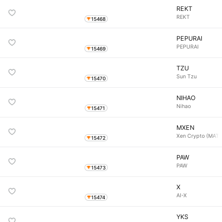
REKT
REKT
15468
PEPURAI
PEPURAI
15469
TZU
Sun Tzu
15470
NIHAO
Nihao
15471
MXEN
Xen Crypto (MATI
15472
PAW
PAW
15473
X
AI-X
15474
YKS