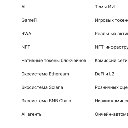
AI
Темы ИИ
GameFi
Игровых токен
RWA
Реальных акти
NFT
NFT-инфрастр
Нативные токены блокчейнов
Комиссий сети
Экосистема Ethereum
DeFi и L2
Экосистема Solana
Розничных сце
Экосистема BNB Chain
Низких комисс
AI-агенты
Ончейн-автом