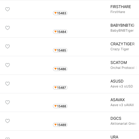
FIRSTHARE
FirstHare
15483
BABYBNBTIG
BabyBNBTiger
15484
CRAZYTIGER
Crazy Tiger
15485
SCATOM
Orchai Protocol
15486
ASUSD
Aave v3 sUSD
15487
ASAVAX
Aave v3 sAVAX
15488
DGCS
Aktionariat Gree
15489
URA