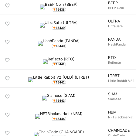
BEEP
BEEP Coin
15438
ULTRA
UltraSafe
15439
PANDA
HashPanda
15440
RTO
Reflecto
15441
LTRBT
Little Rabbit V2 [
15442
SIAM
Siamese
15443
NBM
NFTBlackmarket
15444
CHAINCADE
ChainCade