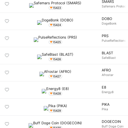
SMARS
Safemars Protoco
15423
DOBO
DogeBonk
15424
PRS
PulseReflections
15425
BLAST
SafeBlast
15426
AFRO
Afrostar
15427
E8
Energy8
15428
PIKA
Pika
15429
DOGECOIN
Buff Doge Coin
15430