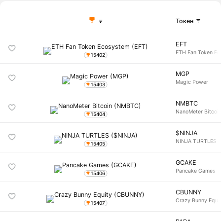
Токен
EFT
ETH Fan Token E
15402
MGP
Magic Power
15403
NMBTC
NanoMeter Bitcoi
15404
$NINJA
NINJA TURTLES
15405
GCAKE
Pancake Games
15406
CBUNNY
Crazy Bunny Equi
15407