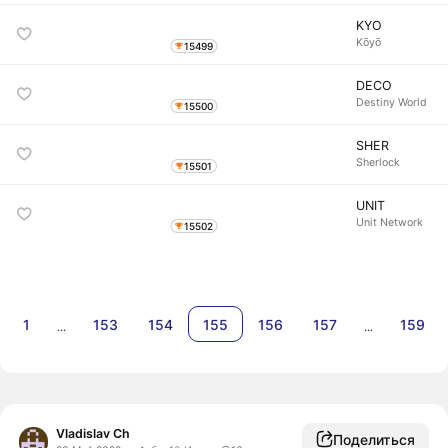
KYO
Kōyō
15499
DECO
Destiny World
15500
SHER
Sherlock
15501
UNIT
Unit Network
15502
1
153
154
155
156
157
159
…
…
Vladislav Ch
Поделиться