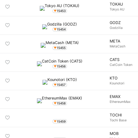
TOKAU
Tokyo AU
15453
GODZ
Godzilla
15454
META
MetaCash
15455
CATS
CatCoin Token
15456
KTO
Kounotori
15457
EMAX
EthereumMax
15458
TOCHI
Tochi Base
15459
MOB