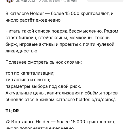
28 Май 2022
обн. 10 Июл
16
мин
В каталоге Holder — более 15 000 криптовалют, и
число растёт ежедневно.
Читать такой список подряд бессмысленно. Рядом
стоят биткоин, стейблкоины, мемкоины, токены
бирж, игровые активы и проекты с почти нулевой
ликвидностью.
Полезнее смотреть рынок слоями:
топ по капитализации;
тип актива и сектор;
параметры выбора под свой риск.
Актуальные цены, капитализация и объёмы торгов
обновляются в живом каталоге
holder.io/ru/coins/
.
TL;DR
🪙 В каталоге Holder — более 15 000 криптовалют,
число пополняется ежедневно.