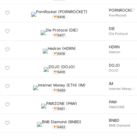
PORNROCKET
PornRocket
15416
DIE
Die Protocol
15417
HDRN
Hedron
15418
DOJO
DOJO
15419
IM
Internet Money (E
15420
PAW
PAWZONE
15421
BNBD
BNB Diamond
15422