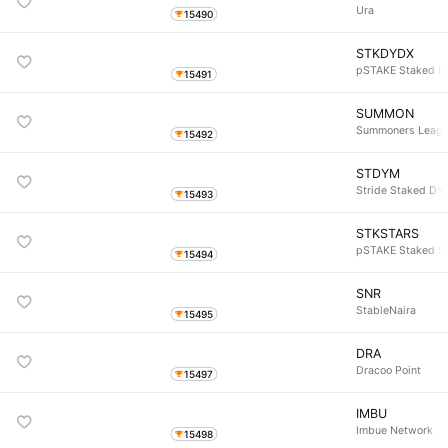
Ura
15490
STKDYDX
pSTAKE Staked 
15491
SUMMON
Summoners Leag
15492
STDYM
Stride Staked DY
15493
STKSTARS
pSTAKE Staked S
15494
SNR
StableNaira
15495
DRA
Dracoo Point
15497
IMBU
Imbue Network
15498