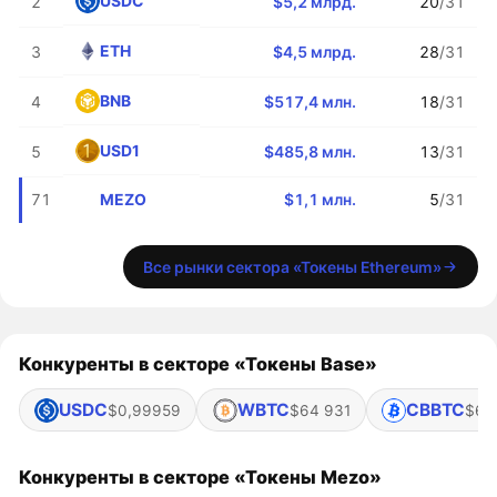
USDC
2
$5,2 млрд.
20
/31
ETH
3
$4,5 млрд.
28
/31
BNB
4
$517,4 млн.
18
/31
USD1
5
$485,8 млн.
13
/31
MEZO
71
$1,1 млн.
5
/31
Все рынки сектора «Токены Ethereum»
Конкуренты в секторе «Токены Base»
USDC
WBTC
CBBTC
$0,99959
$64 931
$64
Конкуренты в секторе «Токены Mezo»