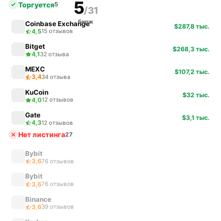
5
Торгуется
5
/31
бирж
Coinbase Exchange
$287,8 тыс.
4,5
15 отзывов
Bitget
$268,3 тыс.
4,1
32 отзыва
MEXC
$107,2 тыс.
3,4
34 отзыва
KuCoin
$32 тыс.
4,0
12 отзывов
Gate
$3,1 тыс.
4,3
12 отзывов
Нет листинга
27
Bybit
3,6
76 отзывов
Bybit
3,6
76 отзывов
Binance
3,6
39 отзывов