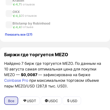
Kraken
4,7
5 отзывов
OKX
4,3
20 отзывов
Bitstamp by Robinhood
4,4
3 отзыва
Показать все (27)
Биржи где торгуется MEZO
Найдено 7 бирж где торгуется MEZO. По данным на
10 августа самая оптимальная цена для покупки
MEZO —
$0,0087
— зафиксирована на бирже
Coinbase Pro
при максимальном торговом объеме
пары MEZO/USD (287,8 тыс. USD).
Все
USDT
USDC
USD