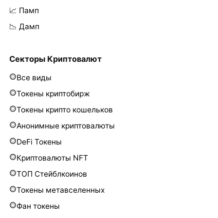
📈 Памп
📉 Дамп
Секторы Криптовалют
Все виды
Токены криптобирж
Токены крипто кошельков
Анонимные криптовалюты
DeFi Токены
Криптовалюты NFT
ТОП Стейблкоинов
Токены метавселенных
Фан токены