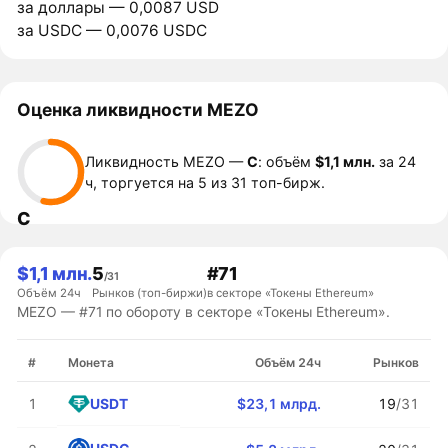
за доллары — 0,0087 USD
за USDC — 0,0076 USDC
Оценка ликвидности MEZO
Ликвидность MEZO —
C
: объём
$1,1 млн.
за 24
ч, торгуется на 5 из 31 топ-бирж.
C
$1,1 млн.
5
#71
/31
Объём 24ч
Рынков (топ-биржи)
в секторе «Токены Ethereum»
MEZO — #71 по обороту в секторе «Токены Ethereum».
#
Монета
Объём 24ч
Рынков
USDT
1
$23,1 млрд.
19
/31