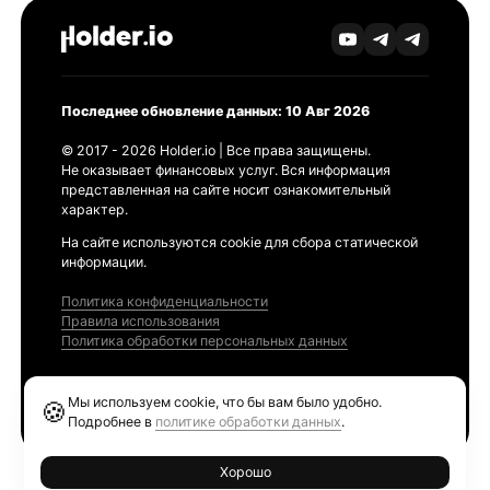
Последнее обновление данных: 10 Авг 2026
© 2017 - 2026 Holder.io | Все права защищены.
Не оказывает финансовых услуг. Вся информация
представленная на сайте носит ознакомительный
характер.
На сайте используются cookie для сбора статической
информации.
Политика конфиденциальности
Правила использования
Политика обработки персональных данных
Продукты
Мы используем cookie, что бы вам было удобно.
🍪
Ethereum GAS Tracker
Подробнее в
политике обработки данных
.
Хорошо