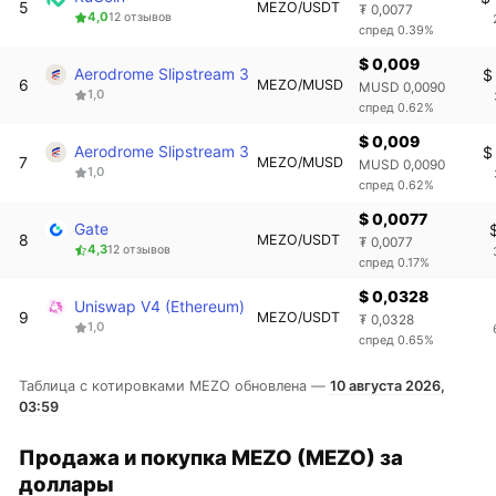
5
MEZO/USDT
₮ 0,0077
4,0
12 отзывов
спред 0.39%
$ 0,009
Aerodrome Slipstream 3
$
6
MEZO/MUSD
MUSD 0,0090
1,0
спред 0.62%
$ 0,009
Aerodrome Slipstream 3
$
7
MEZO/MUSD
MUSD 0,0090
1,0
спред 0.62%
$ 0,0077
Gate
8
MEZO/USDT
₮ 0,0077
4,3
12 отзывов
спред 0.17%
$ 0,0328
Uniswap V4 (Ethereum)
9
MEZO/USDT
₮ 0,0328
1,0
спред 0.65%
Таблица с котировками MEZO обновлена —
10 августа 2026,
03:59
Продажа и покупка MEZO (MEZO) за
доллары