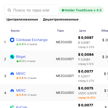
Holder TrustScore ≥ 4.5
Централизованные
Децентрализованные
Биржа
Пара
Цена
Объе
$ 0,0087
Coinbase Exchange
$ 2
1
MEZO/USD
$ 0,0087
4,5
15 отзывов
спред 0.33%
$ 0,0084
Bitget
$ 2
2
MEZO/USDT
₮ 0,0084
4,1
32 отзыва
спред 0.12%
$ 0,0077
MEXC
$ 
3
MEZO/USDT
₮ 0,0077
3,4
34 отзыва
спред 0.27%
$ 0,0075
MEXC
$ 
4
MEZO/USDC
USDC 0,0076
3,4
34 отзыва
спред 14.35%
$ 0,0077
KuCoin
$