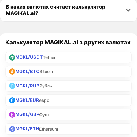
В каких валютах считает калькулятор
MAGIKAL.ai?
Калькулятор MAGIKAL.ai в других валютах
MGKL/USDT
Tether
MGKL/BTC
Bitcoin
MGKL/RUB
Рубль
MGKL/EUR
евро
MGKL/GBP
Фунт
MGKL/ETH
Ethereum