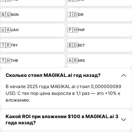
🇳🇬
🇮🇩
NGN
IDR
🇺🇦
🇵🇭
UAH
PHP
🇹🇷
🇧🇩
TRY
BDT
🇹🇭
🇦🇷
THB
ARS
Сколько стоил MAGIKAL.ai год назад?
В начале 2025 года MAGIKAL.ai стоил 0,000000089
USD. С тех пор цена выросла в 1,1 раз — это +10% к
вложению.
Какой ROI при вложении $100 в MAGIKAL.ai 3
года назад?