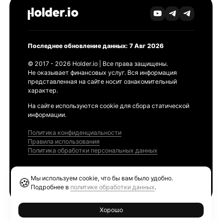
Последнее обновление данных: 7 Авг 2026
© 2017 - 2026 Holder.io | Все права защищены.
Не оказывает финансовых услуг. Вся информация
представленная на сайте носит ознакомительный
характер.
На сайте используются cookie для сбора статической
информации.
Политика конфиденциальности
Правила использования
Политика обработки персональных данных
Продукты
Мы используем cookie, что бы вам было удобно.
🍪
Ethereum GAS Tracker
Подробнее в
политике обработки данных
.
Хорошо