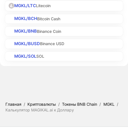
MGKL/LTC
Litecoin
MGKL/BCH
Bitcoin Cash
MGKL/BNB
Binance Coin
MGKL/BUSD
Binance USD
MGKL/SOL
SOL
Главная
/
Криптовалюты
/
Токены BNB Chain
/
MGKL
/
Калькулятор MAGIKAL.ai к Доллару