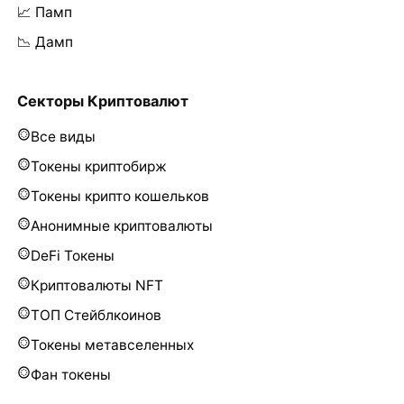
📈 Памп
📉 Дамп
Секторы Криптовалют
Все виды
Токены криптобирж
Токены крипто кошельков
Анонимные криптовалюты
DeFi Токены
Криптовалюты NFT
ТОП Стейблкоинов
Токены метавселенных
Фан токены