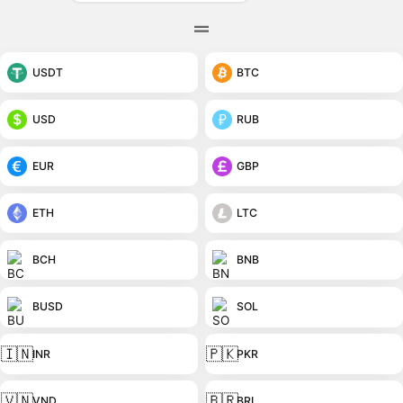
USDT
BTC
USD
RUB
EUR
GBP
ETH
LTC
BCH
BNB
BUSD
SOL
🇮🇳
🇵🇰
INR
PKR
🇻🇳
🇧🇷
VND
BRL