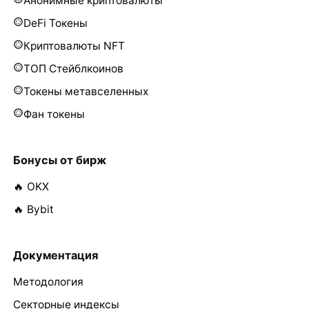
Анонимные криптовалюты
DeFi Токены
Криптовалюты NFT
ТОП Стейблкоинов
Токены метавселенных
Фан токены
Бонусы от бирж
🔥 OKX
🔥 Bybit
Документация
Методология
Секторные индексы