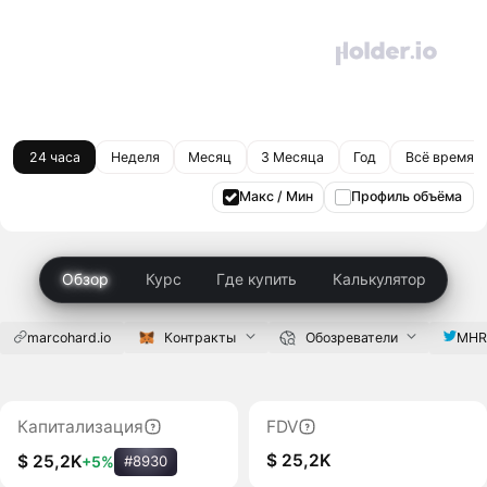
24 часа
Неделя
Месяц
3 Месяца
Год
Всё время
Макс / Мин
Профиль объёма
Обзор
Курс
Где купить
Калькулятор
marcohard.io
Контракты
Обозреватели
MHR
Капитализация
FDV
$ 25,2K
$ 25,2K
+5%
#8930