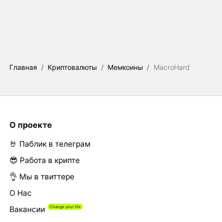
Главная
/
Криптовалюты
/
Мемкоины
/
MacroHard
О проекте
🤘 Паблик в телеграм
😎 Работа в крипте
👌 Мы в твиттере
О Нас
Вакансии