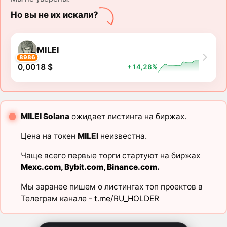
Но вы не их искали?
MILEI
8986
0,0018 $
+14,28%
MILEI Solana
ожидает листинга на биржах.
Цена на токен
MILEI
неизвестна.
Чаще всего первые торги стартуют на биржах
Mexc.com
,
Bybit.com
,
Binance.com
.
Мы заранее пишем о листингах топ проектов в
Телеграм канале -
t.me/RU_HOLDER