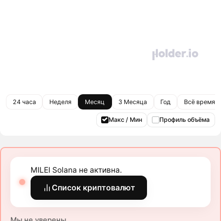
24 часа
Неделя
Месяц
3 Месяца
Год
Всё время
Макс / Мин
Профиль объёма
MILEI Solana не активна.
Список криптовалют
Мы не уверены.