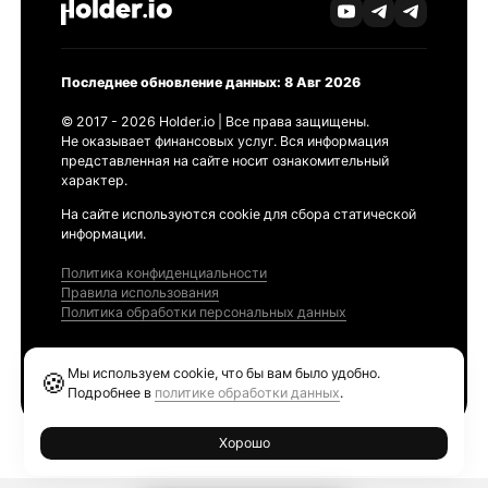
Последнее обновление данных: 8 Авг 2026
© 2017 - 2026 Holder.io | Все права защищены.
Не оказывает финансовых услуг. Вся информация
представленная на сайте носит ознакомительный
характер.
На сайте используются cookie для сбора статической
информации.
Политика конфиденциальности
Правила использования
Политика обработки персональных данных
Продукты
Мы используем cookie, что бы вам было удобно.
🍪
Ethereum GAS Tracker
Подробнее в
политике обработки данных
.
Хорошо