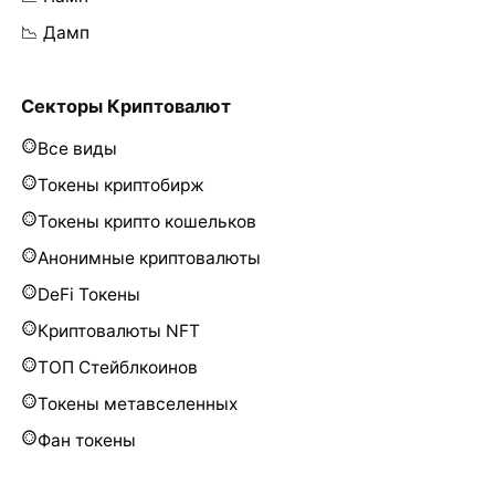
📉 Дамп
Секторы Криптовалют
Все виды
Токены криптобирж
Токены крипто кошельков
Анонимные криптовалюты
DeFi Токены
Криптовалюты NFT
ТОП Стейблкоинов
Токены метавселенных
Фан токены