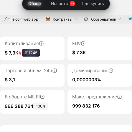
Обзор
Новости
Где купить
mileicoin.web.app
Контракты
Обозреватели
Капитализация
FDV
$ 7,3K
$ 7,3K
%
#11245
Торговый объем, 24ч
Доминирование
$ 3,1
0,0000003%
В обороте MILEI
Макс. предложение
999 832 176
999 288 764
100%