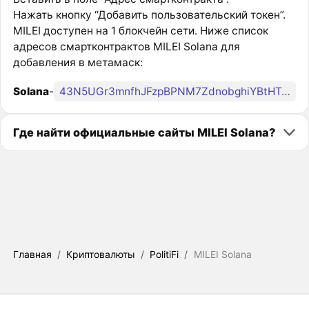
Нажать кнопку “Добавить пользовательский токен”.
MILEI доступен на 1 блокчейн сети. Ниже список
адресов смартконтрактов MILEI Solana для
добавления в метамаск:
Solana
-
43N5UGr3mnfhJFzpBPNM7ZdnobghiYBtHTaQfZQv65mh
Где найти официальные сайты MILEI Solana?
Главная
/
Криптовалюты
/
PolitiFi
/
MILEI Solana