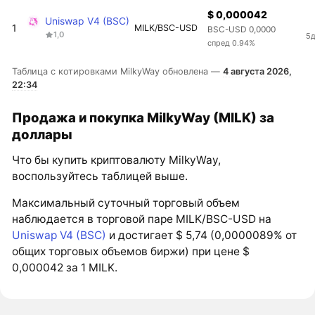
$ 0,000042
Uniswap V4 (BSC)
1
MILK/BSC-USD
BSC-USD 0,0000
1,0
5д
спред 0.94%
Таблица с котировками MilkyWay обновлена —
4 августа 2026,
22:34
Продажа и покупка MilkyWay (MILK) за
доллары
Что бы купить криптовалюту MilkyWay,
воспользуйтесь таблицей выше.
Максимальный суточный торговый объем
наблюдается в торговой паре MILK/BSC-USD на
Uniswap V4 (BSC)
и достигает $ 5,74 (0,0000089% от
общих торговых объемов биржи) при цене $
0,000042 за 1 MILK.