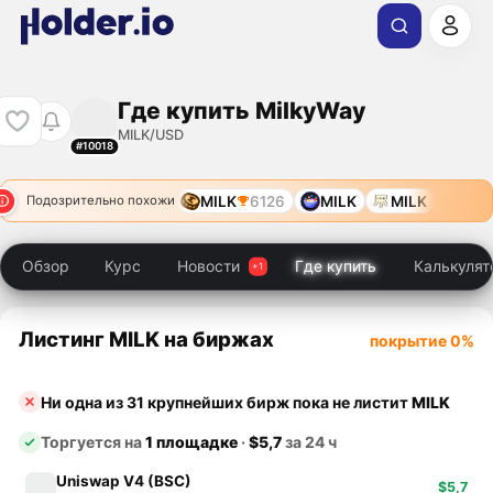
Где купить MilkyWay
MILK/USD
#10018
MILK
6126
MILK
MILK
Подозрительно похожи
Обзор
Курс
Новости
Где купить
Калькулят
Листинг MILK на биржах
покрытие 0%
Ни одна из 31 крупнейших бирж пока не листит
MILK
Торгуется на
1 площадке
·
$5,7
за 24 ч
Uniswap V4 (BSC)
$5,7