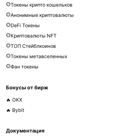
Токены крипто кошельков
Анонимные криптовалюты
DeFi Токены
Криптовалюты NFT
ТОП Стейблкоинов
Токены метавселенных
Фан токены
Бонусы от бирж
🔥 OKX
🔥 Bybit
Документация