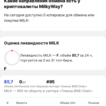
Какие направления обмена есть у
криптовалюты MilkyWay?
На сегодня доступно 0 котировок для обмена или
покупки MILK:
Оценка ликвидности MILK
Ликвидность MILK —
F
: объём
$5,7
за 24 ч,
торгуется на 0 из 31 топ-бирж.
F
$5,7
0
#95
/31
Объём 24ч
Рынков (топ-биржи)
в секторе «Токены BNB Chain»
MILK — #95 по обороту в секторе «Токены BNB Chain».
#
Монета
Объём 24ч
Рынков