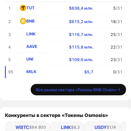
TUT
1
$638,4 млн.
5
/31
BNB
2
$615,2 млн.
18
/31
LINK
3
$116,7 млн.
25
/31
AAVE
4
$115,8 млн.
22
/31
UNI
5
$109,6 млн.
23
/31
MILK
95
$5,7
0
/31
Все рынки сектора «Токены BNB Chain»
Конкуренты в секторе «Токены Osmosis»
WBTC
LINK
USDY
$64 800
$8,3
$1,14