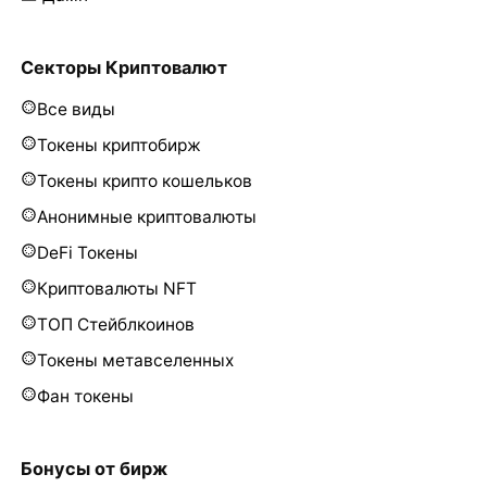
Секторы Криптовалют
Все виды
Токены криптобирж
Токены крипто кошельков
Анонимные криптовалюты
DeFi Токены
Криптовалюты NFT
ТОП Стейблкоинов
Токены метавселенных
Фан токены
Бонусы от бирж