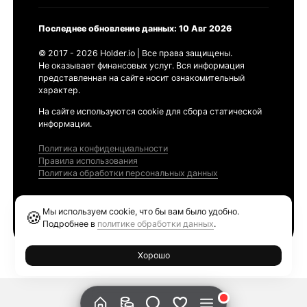
Последнее обновление данных: 10 Авг 2026
© 2017 - 2026 Holder.io | Все права защищены.
Не оказывает финансовых услуг. Вся информация
представленная на сайте носит ознакомительный
характер.
На сайте используются cookie для сбора статической
информации.
Политика конфиденциальности
Правила использования
Политика обработки персональных данных
Продукты
Мы используем cookie, что бы вам было удобно.
🍪
Ethereum GAS Tracker
Подробнее в
политике обработки данных
.
Хорошо