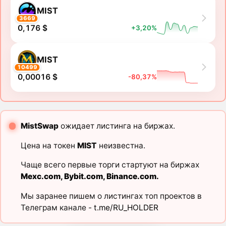
MIST
3669
0,176 $
+3,20%
MIST
10499
0,00016 $
-80,37%
MistSwap
ожидает листинга на биржах.
Цена на токен
MIST
неизвестна.
Чаще всего первые торги стартуют на биржах
Mexc.com
,
Bybit.com
,
Binance.com
.
Мы заранее пишем о листингах топ проектов в
Телеграм канале -
t.me/RU_HOLDER