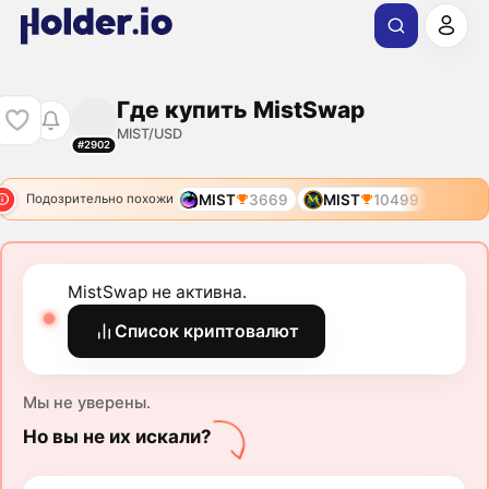
Где купить MistSwap
MIST/USD
#2902
MIST
3669
MIST
10499
Подозрительно похожи
MistSwap не активна.
Список криптовалют
Мы не уверены.
Но вы не их искали?