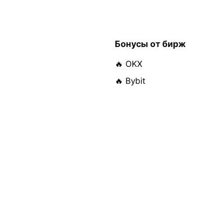
Бонусы от бирж
🔥 OKX
🔥 Bybit