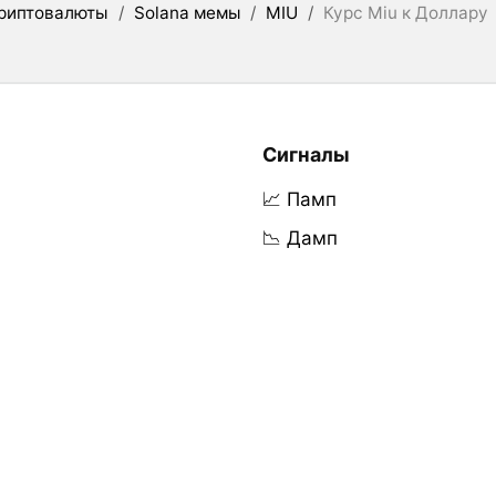
риптовалюты
/
Solana мемы
/
MIU
/
Курс Miu к Доллару
Сигналы
📈 Памп
📉 Дамп