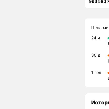
996 580 
Цена ми
24 ч
30 д
1 год
Истори