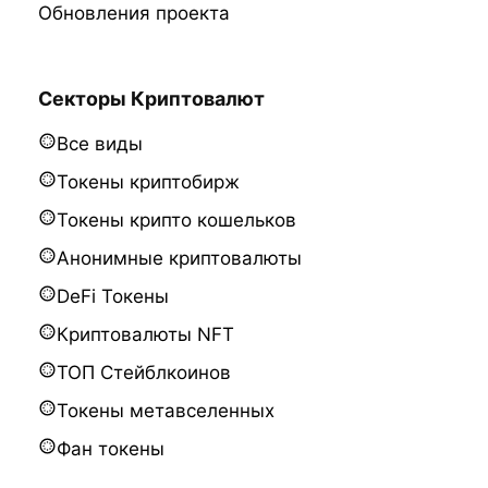
Обновления проекта
Секторы Криптовалют
Все виды
Токены криптобирж
Токены крипто кошельков
Анонимные криптовалюты
DeFi Токены
Криптовалюты NFT
ТОП Стейблкоинов
Токены метавселенных
Фан токены