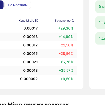
По месяцам
5 м
Курс MIU/USD
Изменение, %
1 ч
0,00017
+29,36%
0,00013
+14,99%
1 д
0,00012
-22,50%
0,00015
-28,56%
0,00021
+67,76%
0,00013
+35,57%
0,000092
+9,50%
на Miu в других валютах