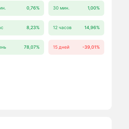
ин.
0,76%
30 мин.
1,00%
ас
8,23%
12 часов
14,96%
ень
78,07%
15 дней
-39,01%