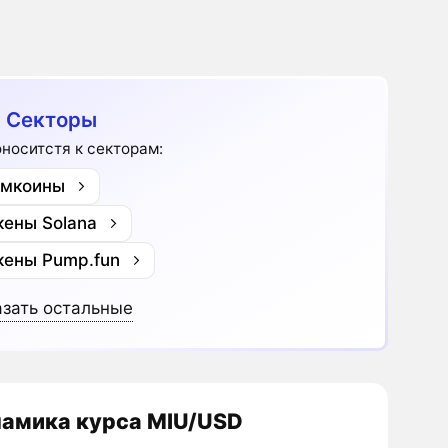
 Секторы
оноситстя к секторам:
мкоины
кены Solana
кены Pump.fun
зать остальные
амика курса MIU/USD