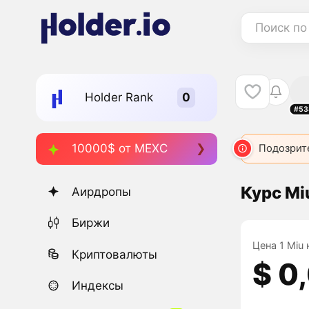
Поиск по
Holder Rank
#53
10000$ от MEXC
Подозрит
Курс Mi
Аирдропы
Биржи
Цена 1 Miu 
Криптовалюты
$ 0
Индексы