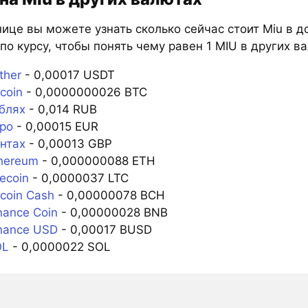
ице вы можете узнать сколько сейчас стоит Miu в д
по курсу, чтобы понять чему равен 1 MIU в других в
ther
- 0,00017 USDT
coin
- 0,0000000026 BTC
блях
- 0,014 RUB
вро
- 0,00015 EUR
нтах
- 0,00013 GBP
thereum
- 0,000000088 ETH
tecoin
- 0,0000037 LTC
tcoin Cash
- 0,00000078 BCH
nance Coin
- 0,00000028 BNB
inance USD
- 0,00017 BUSD
OL
- 0,0000022 SOL