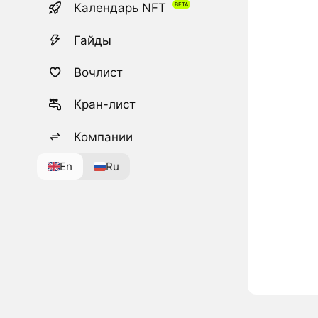
Календарь NFT
Гайды
Вочлист
Кран-лист
Компании
En
Ru