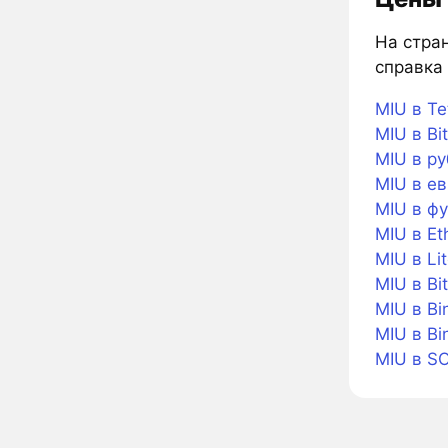
На стран
справка 
MIU в Te
MIU в Bit
MIU в ру
MIU в е
MIU в фу
MIU в E
MIU в Li
MIU в Bi
MIU в Bi
MIU в B
MIU в S