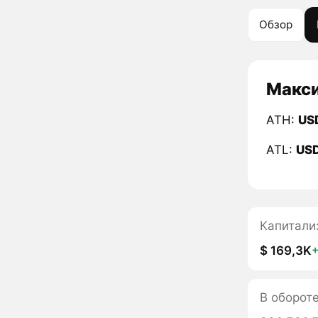
Обзор
Макси
ATH:
US
ATL:
US
Капитали
$ 169,3K
В оборот