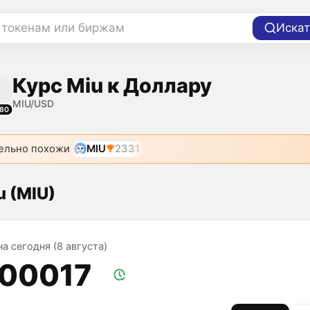
 токенам или биржам
Искат
Курс Miu к Доллару
MIU/USD
80
ельно похожи
MIU
2331
u (MIU)
на сегодня (8 августа)
,00017