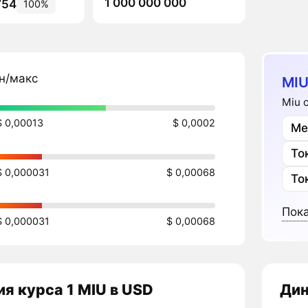
1 000 000 000
754
100%
н/макс
MIU
Miu 
$ 0,00013
$ 0,0002
Ме
То
$ 0,000031
$ 0,00068
То
Пока
$ 0,000031
$ 0,00068
я курса 1 MIU в USD
Дин