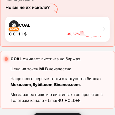
Но вы не их искали?
COAL
4525
0,0111 $
-39,67%
COAL
ожидает листинга на биржах.
Цена на токен
MLB
неизвестна.
Чаще всего первые торги стартуют на биржах
Mexc.com
,
Bybit.com
,
Binance.com
.
Мы заранее пишем о листингах топ проектов в
Телеграм канале -
t.me/RU_HOLDER