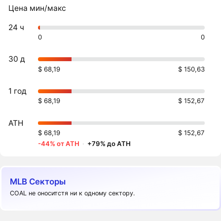
Цена мин/макс
24 ч
0
0
30 д
$ 68,19
$ 150,63
1 год
$ 68,19
$ 152,67
ATH
$ 68,19
$ 152,67
-44% от ATH
·
+79% до ATH
MLB Секторы
COAL не оноситстя ни к одному сектору.