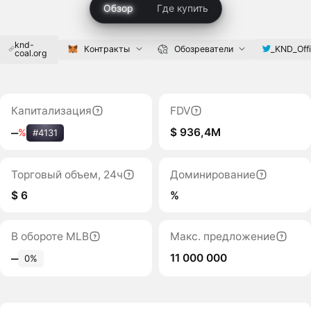
Обзор
Где купить
knd-
_KND_Offi
Контракты
Обозреватели
coal.org
Капитализация
FDV
$ 936,4M
‒
%
#4131
Торговый объем, 24ч
Доминирование
$ 6
%
В обороте MLB
Макс. предложение
11 000 000
‒
0%