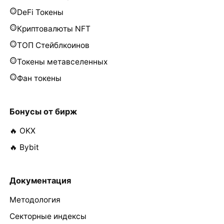
DeFi Токены
Криптовалюты NFT
ТОП Стейблкоинов
Токены метавселенных
Фан токены
Бонусы от бирж
🔥 OKX
🔥 Bybit
Документация
Методология
Секторные индексы