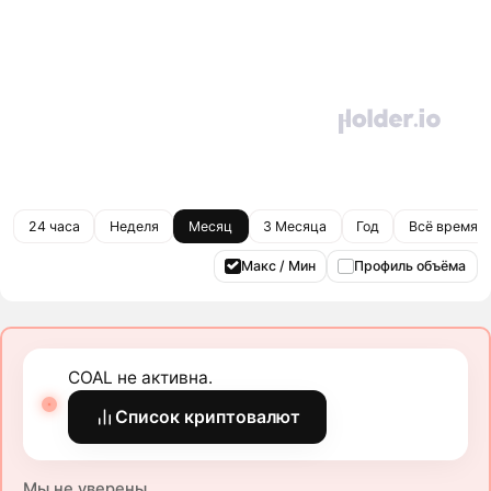
24 часа
Неделя
Месяц
3 Месяца
Год
Всё время
Макс / Мин
Профиль объёма
COAL не активна.
Список криптовалют
Мы не уверены.