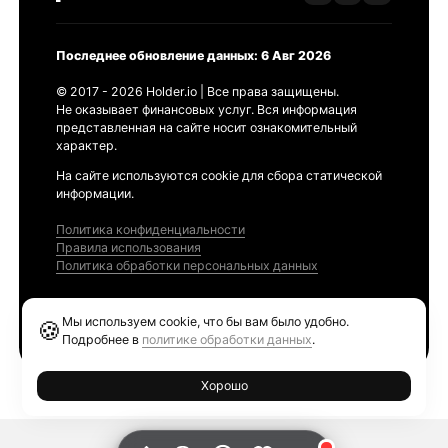
Последнее обновление данных: 6 Авг 2026
© 2017 - 2026 Holder.io | Все права защищены.
Не оказывает финансовых услуг. Вся информация
представленная на сайте носит ознакомительный
характер.
На сайте используются cookie для сбора статической
информации.
Политика конфиденциальности
Правила использования
Политика обработки персональных данных
Продукты
Мы используем cookie, что бы вам было удобно.
🍪
Ethereum GAS Tracker
Подробнее в
политике обработки данных
.
Хорошо