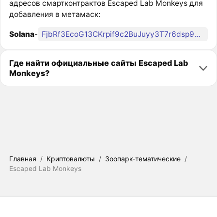
адресов смартконтрактов Escaped Lab Monkeys для
добавления в метамаск:
Solana
-
FjbRf3EcoG13CKrpif9c2BuJuyy3T7r6dsp9LKMvpump
Где найти официальные сайты Escaped Lab
Monkeys?
Главная
/
Криптовалюты
/
Зоопарк-тематические
/
Escaped Lab Monkeys