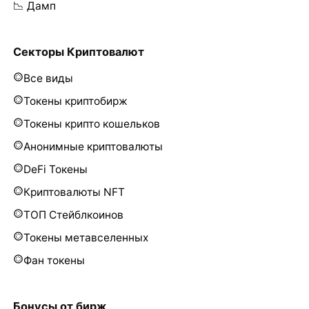
📉 Дамп
Секторы Криптовалют
Все виды
Токены криптобирж
Токены крипто кошельков
Анонимные криптовалюты
DeFi Токены
Криптовалюты NFT
ТОП Стейблкоинов
Токены метавселенных
Фан токены
Бонусы от бирж