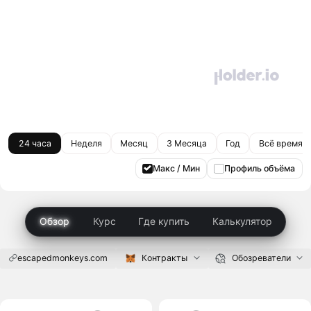
24 часа
Неделя
Месяц
3 Месяца
Год
Всё время
Макс / Мин
Профиль объёма
Обзор
Курс
Где купить
Калькулятор
escapedmonkeys.com
Контракты
Обозреватели