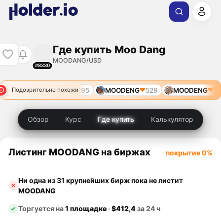
Где купить Moo Dang
MOODANG/USD
#8330
39
MOODUANG
11295
MOODENG
529
MOODENG
22
Подозрительно похожи
Обзор
Курс
Где купить
Калькулятор
Листинг MOODANG на биржах
покрытие 0%
Ни одна из 31 крупнейших бирж пока не листит
MOODANG
Торгуется на
1 площадке
·
$412,4
за 24 ч