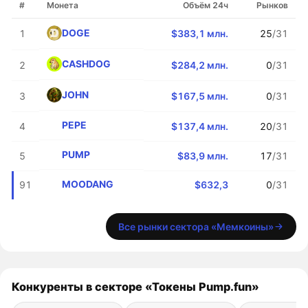
#
Монета
Объём 24ч
Рынков
DOGE
1
$383,1 млн.
25
/31
CASHDOG
2
$284,2 млн.
0
/31
JOHN
3
$167,5 млн.
0
/31
PEPE
4
$137,4 млн.
20
/31
PUMP
5
$83,9 млн.
17
/31
MOODANG
91
$632,3
0
/31
Все рынки сектора «Мемкоины»
Конкуренты в секторе «Токены Pump.fun»