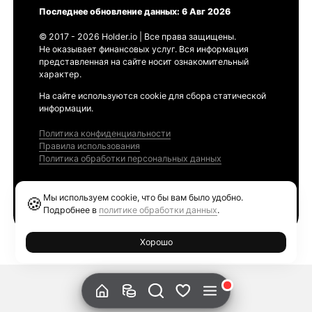
Последнее обновление данных: 6 Авг 2026
© 2017 - 2026 Holder.io | Все права защищены.
Не оказывает финансовых услуг. Вся информация
представленная на сайте носит ознакомительный
характер.
На сайте используются cookie для сбора статической
информации.
Политика конфиденциальности
Правила использования
Политика обработки персональных данных
Продукты
Мы используем cookie, что бы вам было удобно.
🍪
Ethereum GAS Tracker
Подробнее в
политике обработки данных
.
Хорошо