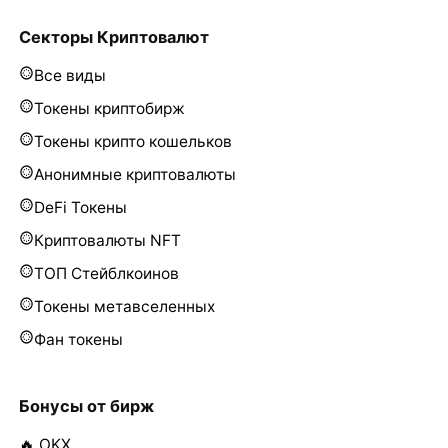
Секторы Криптовалют
Все виды
Токены криптобирж
Токены крипто кошельков
Анонимные криптовалюты
DeFi Токены
Криптовалюты NFT
ТОП Стейблкоинов
Токены метавселенных
Фан токены
Бонусы от бирж
🔥 OKX