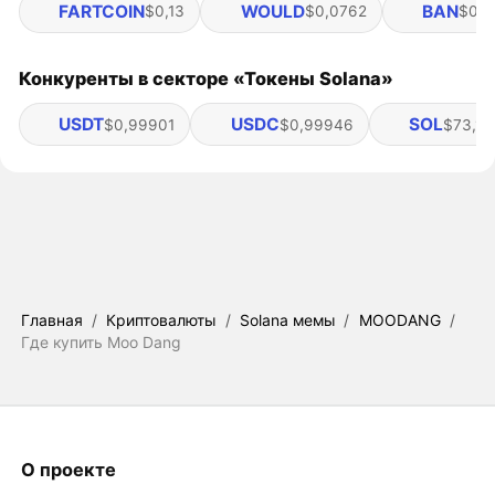
FARTCOIN
WOULD
BAN
$0,13
$0,0762
$0,0
Конкуренты в секторе «Токены Solana»
USDT
USDC
SOL
$0,99901
$0,99946
$73,19
Главная
/
Криптовалюты
/
Solana мемы
/
MOODANG
/
Где купить Moo Dang
О проекте