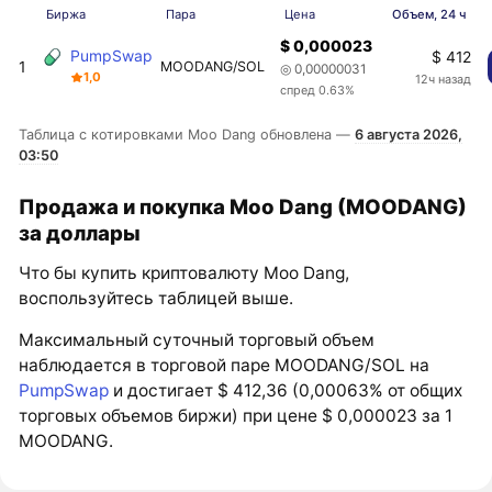
Биржа
Пара
Цена
Объем, 24 ч
$ 0,000023
PumpSwap
$ 412
1
MOODANG/SOL
◎ 0,00000031
1,0
12ч назад
спред 0.63%
Таблица с котировками Moo Dang обновлена —
6 августа 2026,
03:50
Продажа и покупка Moo Dang (MOODANG)
за доллары
Что бы купить криптовалюту Moo Dang,
воспользуйтесь таблицей выше.
Максимальный суточный торговый объем
наблюдается в торговой паре MOODANG/SOL на
PumpSwap
и достигает $ 412,36 (0,00063% от общих
торговых объемов биржи) при цене $ 0,000023 за 1
MOODANG.