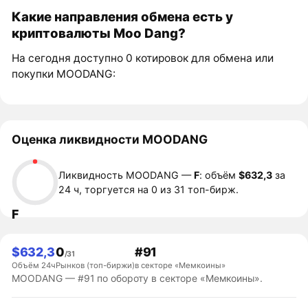
Какие направления обмена есть у
криптовалюты Moo Dang?
На сегодня доступно 0 котировок для обмена или
покупки MOODANG:
Оценка ликвидности MOODANG
Ликвидность MOODANG —
F
: объём
$632,3
за
24 ч, торгуется на 0 из 31 топ-бирж.
F
$632,3
0
#91
/31
Объём 24ч
Рынков (топ-биржи)
в секторе «Мемкоины»
MOODANG — #91 по обороту в секторе «Мемкоины».