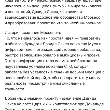
креативности и непоколебимой веры. Путешествие
началось с выдающейся фигуры в мире технологий
и инвестиций, Дэвида Сакса, чья визия и
взаимодействие вдохновили сообщество Moosecoin
и преобразовали проект во что-то необыкновенное.
История создания Moosecoin:
То, что начиналось как простая идея — превратить
любимого бульдога Дэвида Сакса по имени Муся в
цифровой токен, отражающий любовь сообщества,
быстро эволюционировало в амбициозный проект.
Эта трансформация стала возможной благодаря
неустанным усилиям команды CTO, которая
работала без усталости в течение восьми месяцев с
непоколебимой верой, чтобы превратить эту мечту в
реальность, несмотря на многочисленные
трудности.
Добавило динамики проекту назначение Дэвида
Сакса на пост Царя ИИ и криптовалют при Дональде
Трампе, что подчеркнуло важность и потенциал