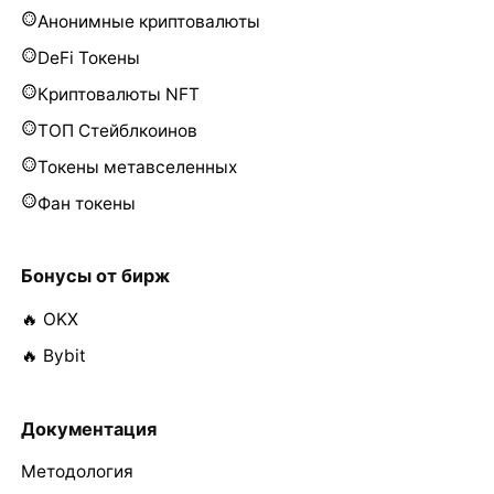
Анонимные криптовалюты
DeFi Токены
Криптовалюты NFT
ТОП Стейблкоинов
Токены метавселенных
Фан токены
Бонусы от бирж
🔥 OKX
🔥 Bybit
Документация
Методология