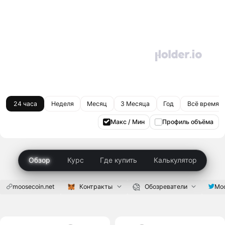
24 часа
Неделя
Месяц
3 Месяца
Год
Всё время
Макс / Мин
Профиль объёма
Обзор
Курс
Где купить
Калькулятор
moosecoin.net
Контракты
Обозреватели
Mo