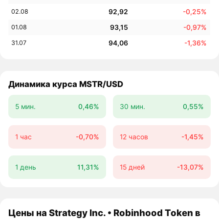
92,92
-0,25%
02.08
93,15
-0,97%
01.08
94,06
-1,36%
31.07
Динамика курса MSTR/USD
5 мин.
0,46%
30 мин.
0,55%
1 час
-0,70%
12 часов
-1,45%
1 день
11,31%
15 дней
-13,07%
Цены на Strategy Inc. • Robinhood Token в