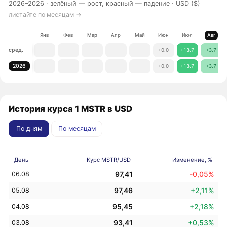
2026–2026 ·
зелёный — рост, красный — падение
· USD ($)
листайте по месяцам →
Янв
Фев
Мар
Апр
Май
Июн
Июл
Авг
сред.
+0.0
+13.7
+3.7
2026
+0.0
+13.7
+3.7
История курса 1 MSTR в USD
По дням
По месяцам
День
Курс MSTR/USD
Изменение, %
97,41
-0,05%
06.08
97,46
+2,11%
05.08
95,45
+2,18%
04.08
93,41
+0,53%
03.08