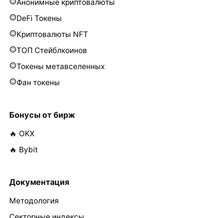
Анонимные криптовалюты
DeFi Токены
Криптовалюты NFT
ТОП Стейблкоинов
Токены метавселенных
Фан токены
Бонусы от бирж
🔥 OKX
🔥 Bybit
Документация
Методология
Секторные индексы