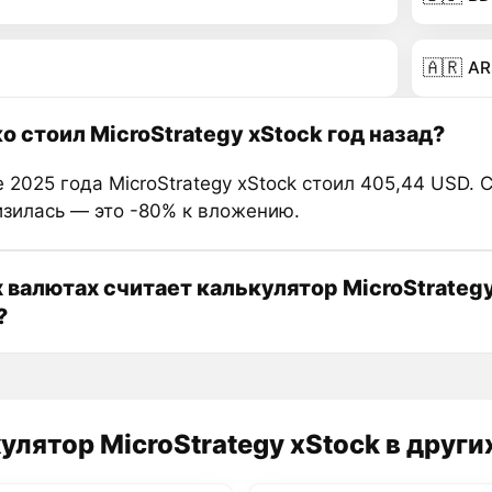
🇦🇷
AR
о стоил MicroStrategy xStock год назад?
 2025 года MicroStrategy xStock стоил 405,44 USD. С
изилась — это -80% к вложению.
х валютах считает калькулятор MicroStrateg
?
улятор MicroStrategy xStock в други