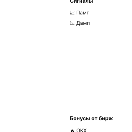
Сигналы
📈 Памп
📉 Дамп
Бонусы от бирж
🔥 OKX