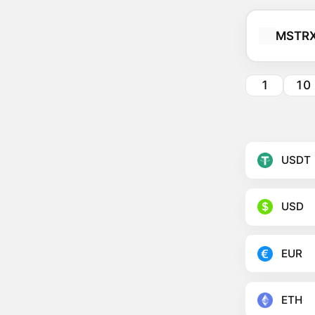
MSTR
1
10
USDT
USD
EUR
ETH