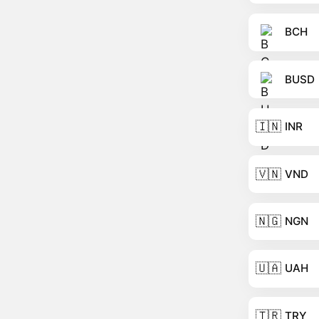
BCH
BUSD
🇮🇳
INR
🇻🇳
VND
🇳🇬
NGN
🇺🇦
UAH
🇹🇷
TRY