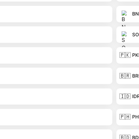
BN
SO
🇵🇰
PK
🇧🇷
BR
🇮🇩
ID
🇵🇭
PH
🇧🇩
BD