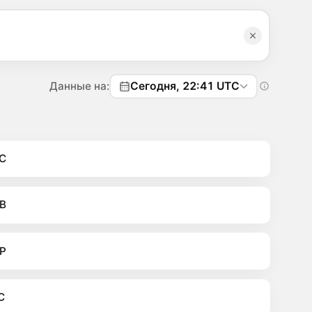
Данные на:
Сегодня, 22:41 UTC
C
B
P
C