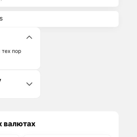
S
 тех пор
y
х валютах