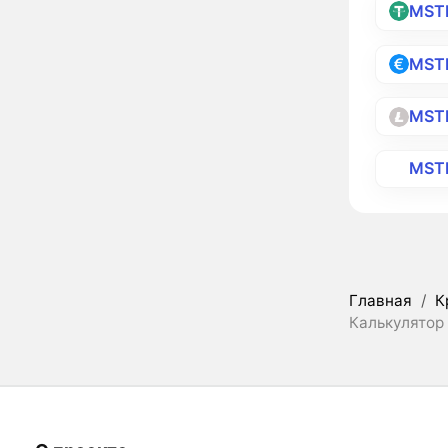
MST
MST
MST
MST
Главная
/
К
Калькулятор 