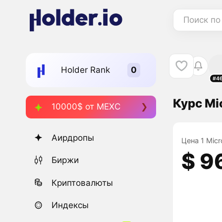
Поиск по
Holder Rank
#4
Курс Mi
10000$ от MEXC
Аирдропы
Цена 1 Micr
$ 9
Биржи
Криптовалюты
Индексы