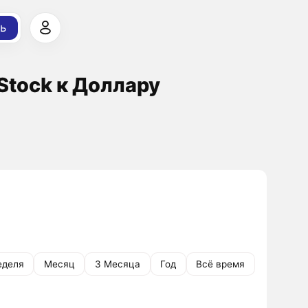
ь
Stock к Доллару
еделя
Месяц
3 Месяца
Год
Всё время