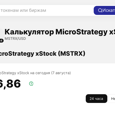
 токенам или биржам
Искат
Калькулятор MicroStrategy x
MSTRX/USD
64
croStrategy xStock (MSTRX)
oStrategy xStock на сегодня (7 августа)
6,86
24 часа
Н