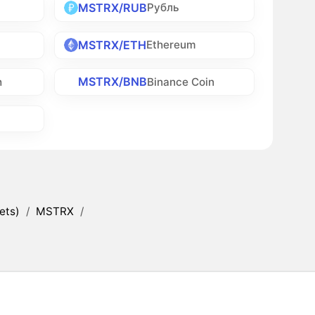
MSTRX/RUB
Рубль
MSTRX/ETH
Ethereum
MSTRX/BNB
h
Binance Coin
ets)
/
MSTRX
/