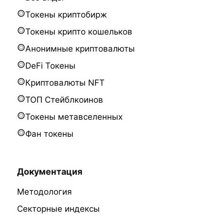
Токены криптобирж
Токены крипто кошельков
Анонимные криптовалюты
DeFi Токены
Криптовалюты NFT
ТОП Стейблкоинов
Токены метавселенных
Фан токены
Документация
Методология
Секторные индексы