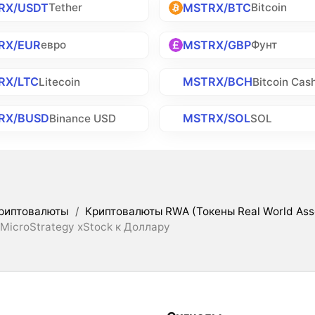
RX/USDT
MSTRX/BTC
Tether
Bitcoin
RX/EUR
MSTRX/GBP
евро
Фунт
RX/LTC
MSTRX/BCH
Litecoin
Bitcoin Cas
RX/BUSD
MSTRX/SOL
Binance USD
SOL
риптовалюты
/
Криптовалюты RWA (Токены Real World Ass
MicroStrategy xStock к Доллару