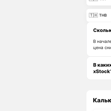
🇹🇭
THB
Скольк
В начале
цена сн
В каки
xStock
Кальк