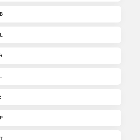
B
L
R
L
R
P
T