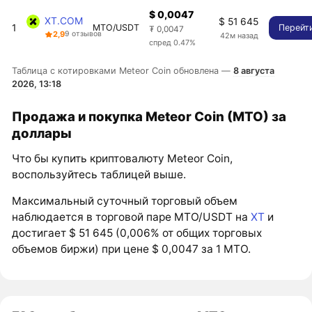
$ 0,0047
XT.COM
$ 51 645
1
MTO/USDT
Перейт
₮ 0,0047
2,9
9 отзывов
42м назад
спред 0.47%
Таблица с котировками Meteor Coin обновлена —
8 августа
2026, 13:18
Продажа и покупка Meteor Coin (MTO) за
доллары
Что бы купить криптовалюту Meteor Coin,
воспользуйтесь таблицей выше.
Максимальный суточный торговый объем
наблюдается в торговой паре MTO/USDT на
XT
и
достигает $ 51 645 (0,006% от общих торговых
объемов биржи) при цене $ 0,0047 за 1 MTO.