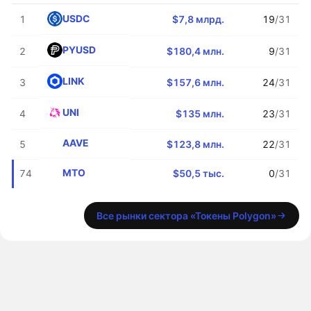
USDC
1
$7,8 млрд.
19
/31
PYUSD
2
$180,4 млн.
9
/31
LINK
3
$157,6 млн.
24
/31
UNI
4
$135 млн.
23
/31
AAVE
5
$123,8 млн.
22
/31
MTO
74
$50,5 тыс.
0
/31
Все рынки сектора «Токены Polygon»