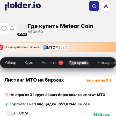
Где купить Meteor Coin
MTO/USD
#3667
MTO
2583
Подозрительно похожи
Обзор
Курс
Новости
Где купить
Калькулят
Листинг MTO на биржах
покрытие 0%
Ни одна из 31 крупнейших бирж пока не листит
MTO
Торгуется на
1 площадке
·
$51,6 тыс.
за 24 ч
XT.COM
$51,6 тыс.