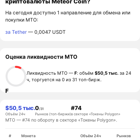
криптовалюты Meteor Coin?
На сегодня доступно 1 направление для обмена или
покупки MTO:
за Tether
— 0,0047 USDT
Оценка ликвидности MTO
Ликвидность MTO —
F
: объём
$50,5 тыс.
за 24
ч, торгуется на 0 из 31 топ-бирж.
F
$50,5 тыс.
0
#74
/31
Объём 24ч
Рынков (топ-биржи)
в секторе «Токены Polygon»
MTO — #74 по обороту в секторе «Токены Polygon».
#
Монета
Объём 24ч
Рынков