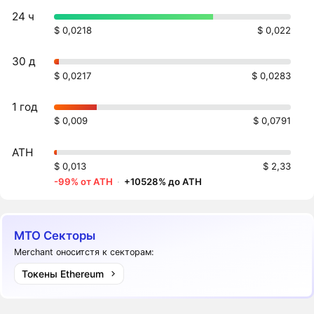
24 ч
$ 0,0218
$ 0,022
30 д
$ 0,0217
$ 0,0283
1 год
$ 0,009
$ 0,0791
ATH
$ 0,013
$ 2,33
-99% от ATH
·
+10528% до ATH
MTO Секторы
Merchant оноситстя к секторам:
Токены Ethereum