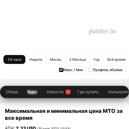
24 часа
Неделя
Месяц
3 Месяца
Год
Всё время
Макс / Мин
Профиль объёма
Обзор
Курс
Новости
Где купить
Калькулят
Максимальная и минимальная цена MTO за
все время
ATH:
2,33 USD
(30 мая 2023, 03:54)