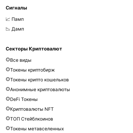
Сигналы
📈 Памп
📉 Дамп
Секторы Криптовалют
Все виды
Токены криптобирж
Токены крипто кошельков
Анонимные криптовалюты
DeFi Токены
Криптовалюты NFT
ТОП Стейблкоинов
Токены метавселенных