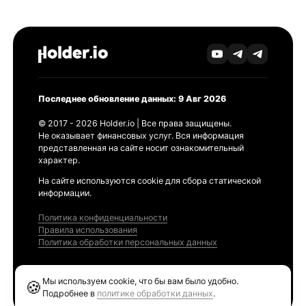
Последнее обновление данных: 9 Авг 2026
© 2017 - 2026 Holder.io | Все права защищены.
Не оказывает финансовых услуг. Вся информация
представленная на сайте носит ознакомительный
характер.
На сайте используются cookie для сбора статической
информации.
Политика конфиденциальности
Правила использования
Политика обработки персональных данных
Продукты
Мы используем cookie, что бы вам было удобно.
🍪
Ethereum GAS Tracker
Подробнее в
политике обработки данных
.