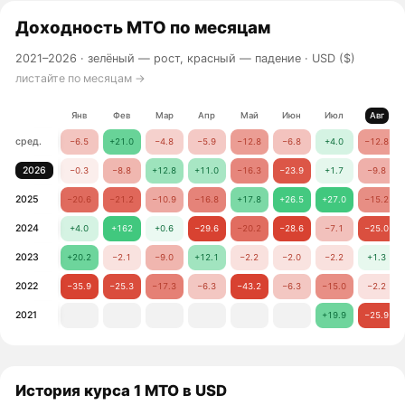
Доходность
MTO
по месяцам
2021–2026 ·
зелёный — рост, красный — падение
· USD ($)
листайте по месяцам →
Янв
Фев
Мар
Апр
Май
Июн
Июл
Авг
сред.
−6.5
+21.0
−4.8
−5.9
−12.8
−6.8
+4.0
−12.8
2026
−0.3
−8.8
+12.8
+11.0
−16.3
−23.9
+1.7
−9.8
2025
−20.6
−21.2
−10.9
−16.8
+17.8
+26.5
+27.0
−15.2
2024
+4.0
+162
+0.6
−29.6
−20.2
−28.6
−7.1
−25.0
2023
+20.2
−2.1
−9.0
+12.1
−2.2
−2.0
−2.2
+1.3
2022
−35.9
−25.3
−17.3
−6.3
−43.2
−6.3
−15.0
−2.2
2021
+19.9
−25.9
История курса 1 MTO в USD