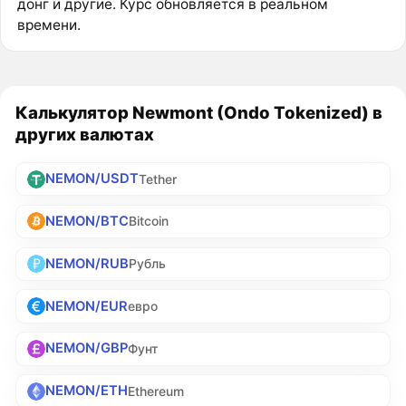
донг и другие. Курс обновляется в реальном
времени.
Калькулятор Newmont (Ondo Tokenized) в
других валютах
NEMON/USDT
Tether
NEMON/BTC
Bitcoin
NEMON/RUB
Рубль
NEMON/EUR
евро
NEMON/GBP
Фунт
NEMON/ETH
Ethereum