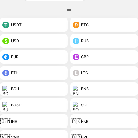
USDT
BTC
USD
RUB
EUR
GBP
ETH
LTC
BCH
BNB
BUSD
SOL
🇮🇳
🇵🇰
INR
PKR
🇻🇳
🇧🇷
VND
BRL