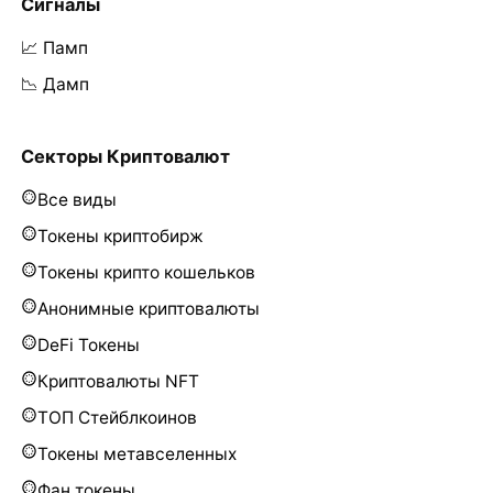
Сигналы
📈 Памп
📉 Дамп
Секторы Криптовалют
Все виды
Токены криптобирж
Токены крипто кошельков
Анонимные криптовалюты
DeFi Токены
Криптовалюты NFT
ТОП Стейблкоинов
Токены метавселенных
Фан токены