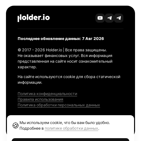
Последнее обновление данных: 7 Авг 2026
© 2017 - 2026 Holder.io | Все права защищены.
Не оказывает финансовых услуг. Вся информация
представленная на сайте носит ознакомительный
характер.
На сайте используются cookie для сбора статической
информации.
Политика конфиденциальности
Правила использования
Политика обработки персональных данных
Продукты
Мы используем cookie, что бы вам было удобно.
🍪
Ethereum GAS Tracker
Подробнее в
политике обработки данных
.