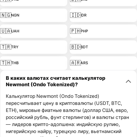
🇳🇬
🇮🇩
NGN
IDR
🇺🇦
🇵🇭
UAH
PHP
🇹🇷
🇧🇩
TRY
BDT
🇹🇭
🇦🇷
THB
ARS
В каких валютах считает калькулятор
Newmont (Ondo Tokenized)?
Калькулятор Newmont (Ondo Tokenized)
пересчитывает цену в криптовалюты (USDT, BTC,
ETH), мировые фиатные валюты (доллар США, евро,
российский рубль, фунт стерлингов) и валюты стран
— лидеров крипто-адопшена: индийскую рупию,
нигерийскую найру, турецкую лиру, вьетнамский