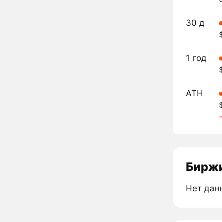
30 д
1 год
ATH
Биржи
Нет дан