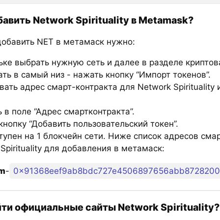
авить Network Spirituality в Metamask?
добавить NET в метамаск нужно:
ьке выбрать нужную сеть и далее в разделе крипто
ть в самый низ - нажать кнопку “Импорт токенов”.
ать адрес смарт-контракта для Network Spirituality 
 в поле “Адрес смартконтракта”.
нопку “Добавить пользовательский токен”.
тупен на 1 блокчейн сети. Ниже список адресов сма
Spirituality для добавления в метамаск:
um
-
0x91368eef9ab8bdc727e4506897656abb872820
йти официальные сайты Network Spirituality?