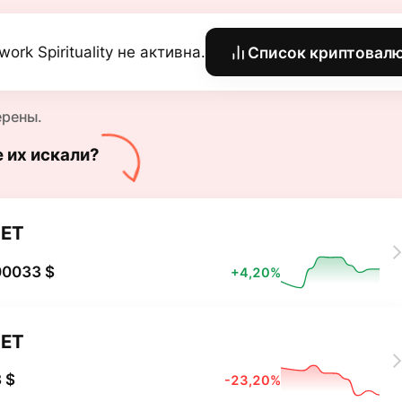
work Spirituality не активна.
Список криптовал
ерены.
е их искали?
ET
00033 $
+4,20%
ET
 $
-23,20%