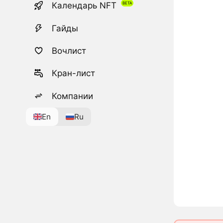
Календарь NFT
Гайды
Вочлист
Кран-лист
Компании
En
Ru