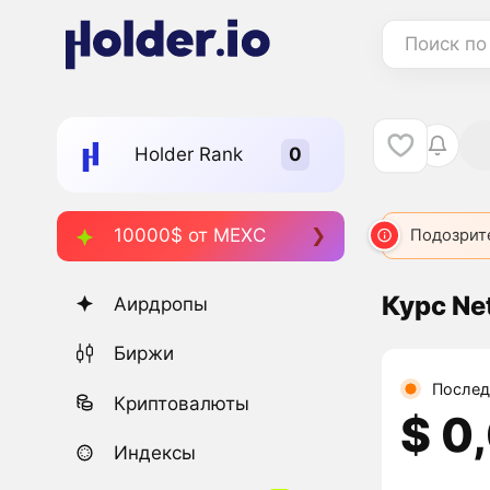
Поиск по
Holder Rank
10000$ от MEXC
Подозрит
Курс Net
Аирдропы
Биржи
Послед
Криптовалюты
$ 0
Индексы