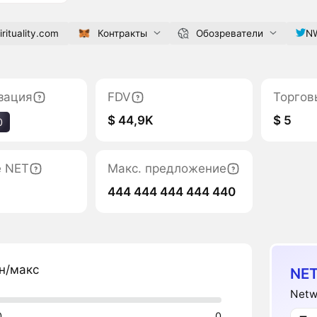
rituality.com
Контракты
Обозреватели
NW
зация
FDV
Торгов
$ 44,9K
$ 5
0
е NET
Макс. предложение
444 444 444 444 440
н/макс
NET
Netwo
0
0