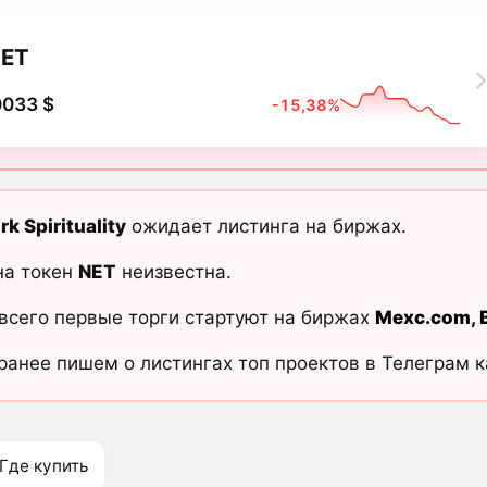
ET
0033 $
-15,38%
k Spirituality
ожидает листинга на биржах.
на токен
NET
неизвестна.
всего первые торги стартуют на биржах
Mexc.com
,
ранее пишем о листингах топ проектов в Телеграм 
Где купить