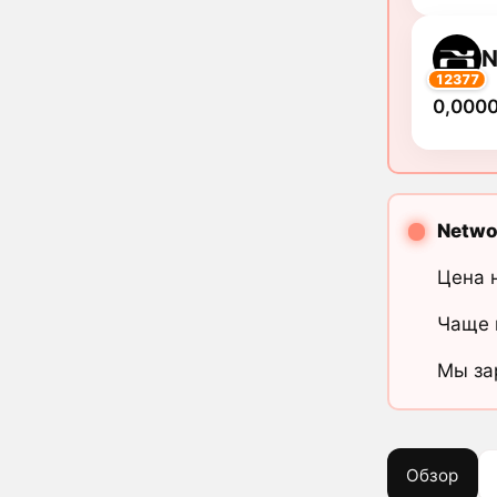
N
12377
0,000
Networ
Цена 
Чаще 
Мы за
Обзор