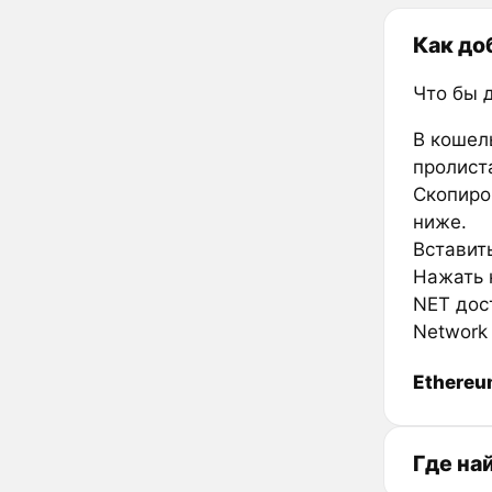
Как доб
Что бы 
В кошел
пролиста
Скопиров
ниже.
Вставить
Нажать к
NET дос
Network 
Ethere
Где на