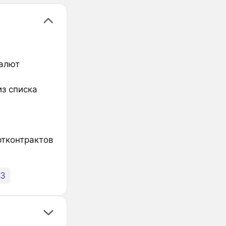
валют
из списка
ртконтрактов
03