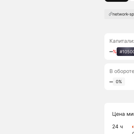
network-spi
Капитали
‒
%
#1050
В оборот
‒
0%
Цена ми
24 ч