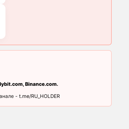
Bybit.com
,
Binance.com
.
канале -
t.me/RU_HOLDER