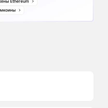
кены Ethereum
мкоины