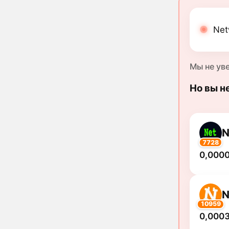
Net
Мы не ув
Но вы н
N
7728
0,000
N
10959
0,0003