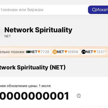
 токенам или биржам
Искат
Network Spirituality
NET
ельно похожи
NET
7728
NET
10959
NET
12377
work Spirituality (NET)
нее обновление цены: 1 июля
,0000000001