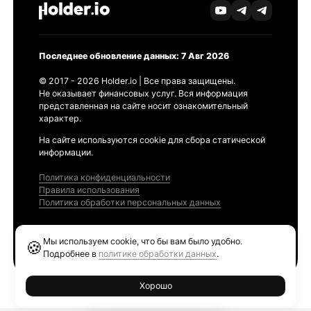
Последнее обновление данных: 7 Авг 2026
© 2017 - 2026 Holder.io | Все права защищены.
Не оказывает финансовых услуг. Вся информация
представленная на сайте носит ознакомительный
характер.
На сайте используются cookie для сбора статической
информации.
Политика конфиденциальности
Правила использования
Политика обработки персональных данных
Продукты
Мы используем cookie, что бы вам было удобно.
🍪
Ethereum GAS Tracker
Подробнее в
политике обработки данных
.
Хорошо