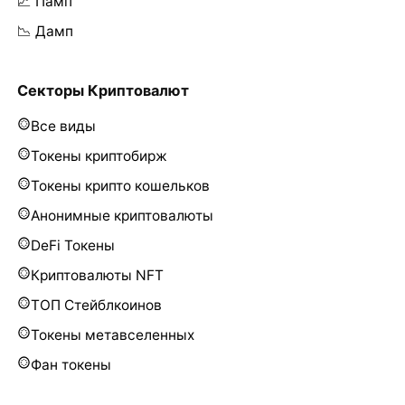
📈 Памп
📉 Дамп
Секторы Криптовалют
Все виды
Токены криптобирж
Токены крипто кошельков
Анонимные криптовалюты
DeFi Токены
Криптовалюты NFT
ТОП Стейблкоинов
Токены метавселенных
Фан токены