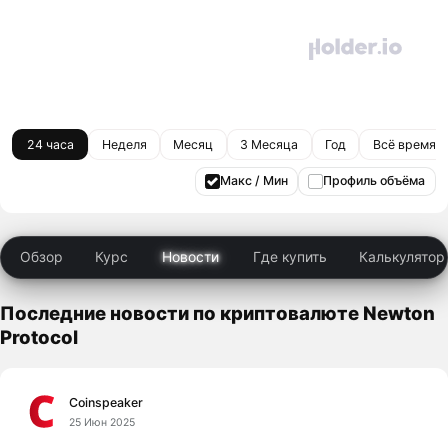
24 часа
Неделя
Месяц
3 Месяца
Год
Всё время
Макс / Мин
Профиль объёма
Обзор
Курс
Новости
Где купить
Калькулятор
Последние новости по криптовалюте Newton
Protocol
Coinspeaker
25 Июн 2025