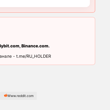
Bybit.com
,
Binance.com
.
канале -
t.me/RU_HOLDER
Www.reddit.com