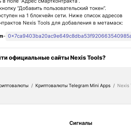
 в поле “Адрес смартконтракта”.
нопку “Добавить пользовательский токен”.
оступен на 1 блокчейн сети. Ниже список адресов
нтрактов Nexis Tools для добавления в метамаск:
um
-
0x7ca9403ba20ac9e649c8dba53f920663540985
йти официальные сайты Nexis Tools?
риптовалюты
/
Криптовалюты Telegram Mini Apps
/
Nexis 
Сигналы