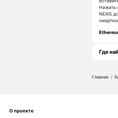
Вставить
Нажать к
NEXIS д
смартко
Ethere
Где на
Главная
/
К
О проекте