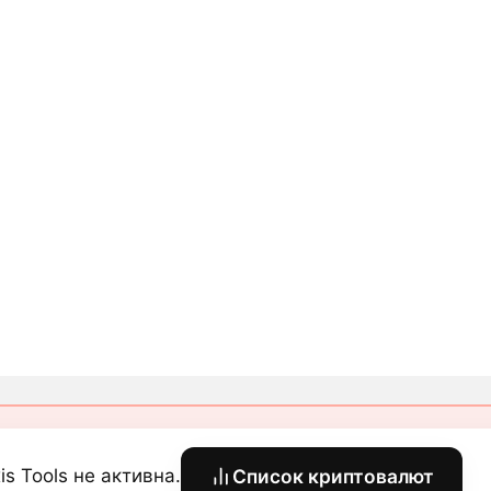
is Tools не активна.
Список криптовалют