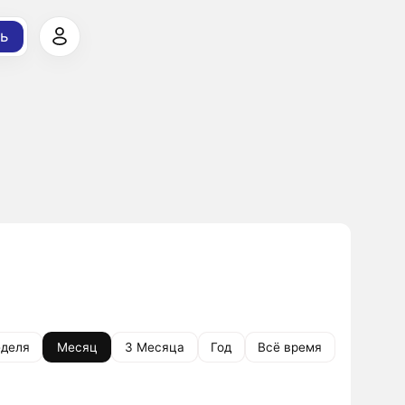
ь
деля
Месяц
3 Месяца
Год
Всё время