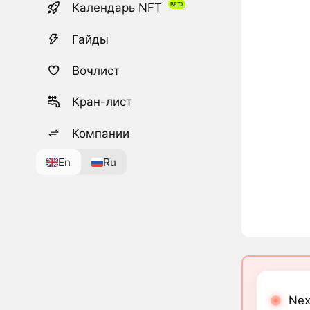
Календарь NFT
Гайды
Вочлист
Кран-лист
Компании
En
Ru
Nex