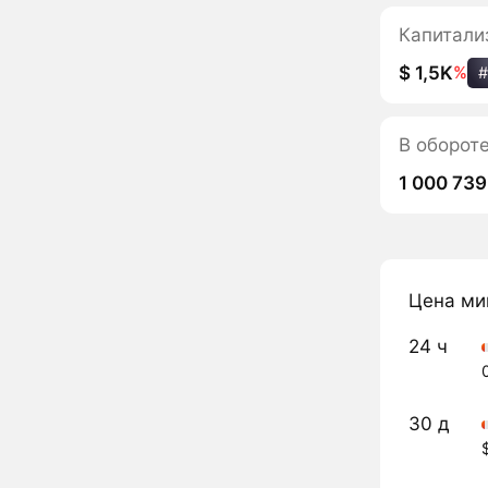
Капитали
$ 1,5K
%
#
В оборот
1 000 739
Цена ми
24 ч
30 д