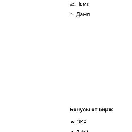
📈 Памп
📉 Дамп
Бонусы от бирж
🔥 OKX
🔥 Bybit