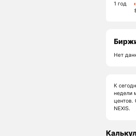
1 год
Биржи
Нет дан
К сегодн
недели м
центов. 
NEXIS.
Калькул