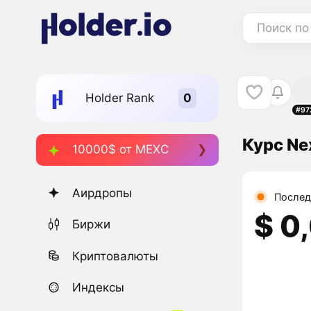
Поиск по
Holder Rank
#97
Курс Ne
10000$ от MEXC
Аирдропы
Послед
$ 0
Биржи
Криптовалюты
Индексы