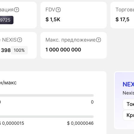
зация
FDV
Торгов
$ 1,5K
$ 17,5
9725
е NEXIS
Макс. предложение
1 000 000 000
 398
100%
н/макс
NEX
Nexi
0
0
То
Кр
$ 0,0000015
$ 0,0000046