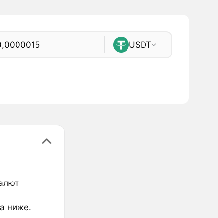
USDT
валют
ка ниже.