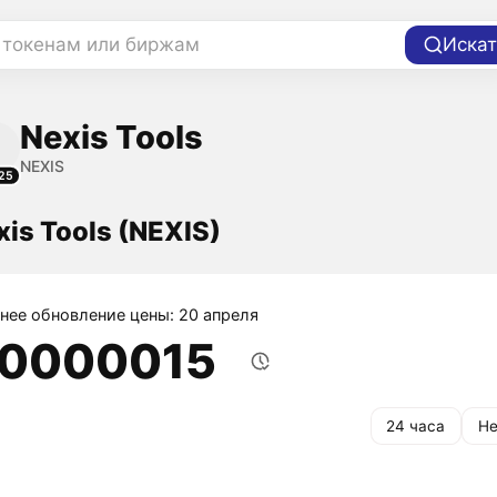
 токенам или биржам
Искат
Nexis Tools
NEXIS
25
xis Tools (NEXIS)
нее обновление цены: 20 апреля
,0000015
24 часа
Не