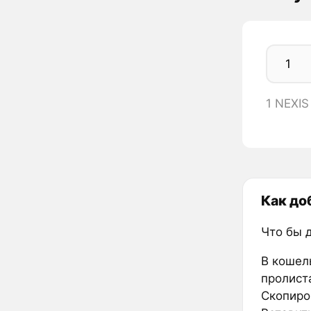
1 NEXIS
Как до
Что бы 
В кошел
пролиста
Скопиров