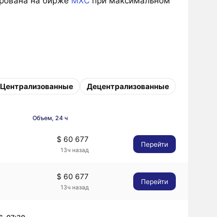
рована на бирже
MXC
при максимальном
Централизованные
Децентрализованные
Объем, 24 ч
$ 60 677
Перейти
13ч назад
$ 60 677
Перейти
13ч назад