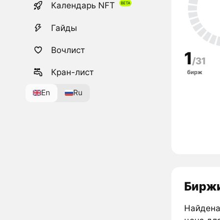
Календарь NFT
Гайды
Вочлист
1
/31
Кран-лист
бирж
En
Ru
Биржи
Найдена 