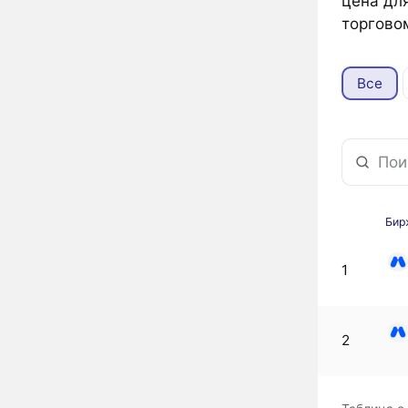
цена для
торгово
Все
Бир
1
2