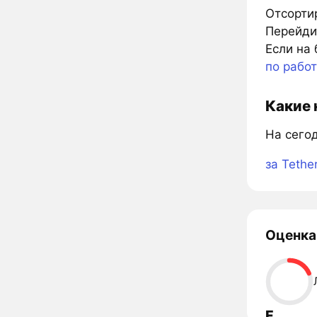
Отсорти
Перейдит
Если на 
по рабо
Какие 
На сего
за Tethe
Оценка
F