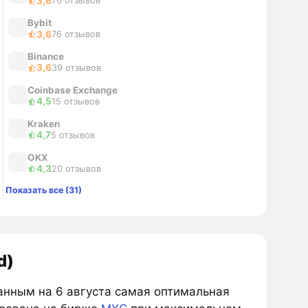
3,6
76 отзывов
Bybit
3,6
76 отзывов
Binance
3,6
39 отзывов
Coinbase Exchange
4,5
15 отзывов
Kraken
4,7
5 отзывов
OKX
4,3
20 отзывов
Показать все (31)
d)
данным на 6 августа самая оптимальная