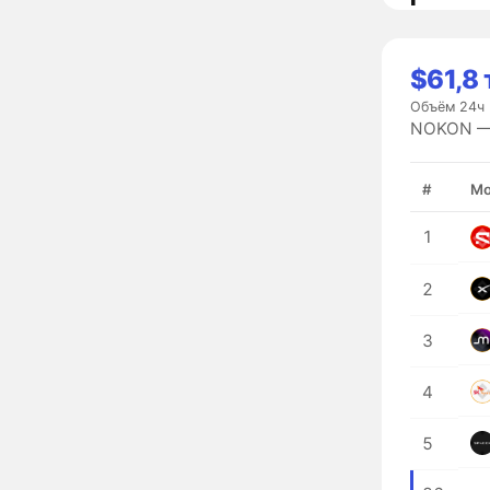
$61,8 
Объём 24ч
NOKON — 
#
Мо
1
2
3
4
5