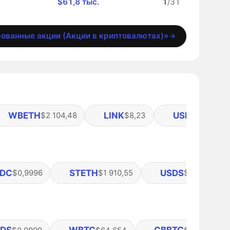
$61,8 тыс.
1
/31
рованные акции (Акции в криптовалютах)»
WBETH
LINK
USDE
$2 104,48
$8,23
$0,9995
DC
STETH
USDS
$0,9996
$1 910,55
$0,999902