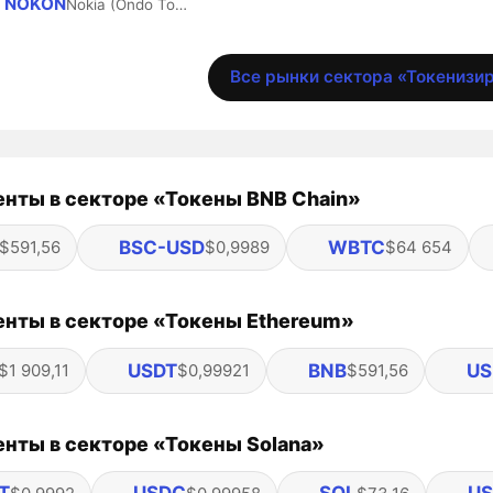
NOKON
Nokia (Ondo Tokenized)
Все рынки сектора «Токенизи
нты в секторе «Токены BNB Chain»
BSC-USD
WBTC
$591,56
$0,9989
$64 654
нты в секторе «Токены Ethereum»
USDT
BNB
US
$1 909,11
$0,99921
$591,56
нты в секторе «Токены Solana»