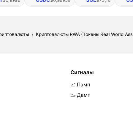
T
USDC
SOL
US
$0,9992
$0,99958
$73,16
риптовалюты
/
Криптовалюты RWA (Токены Real World Ass
Сигналы
📈 Памп
📉 Дамп