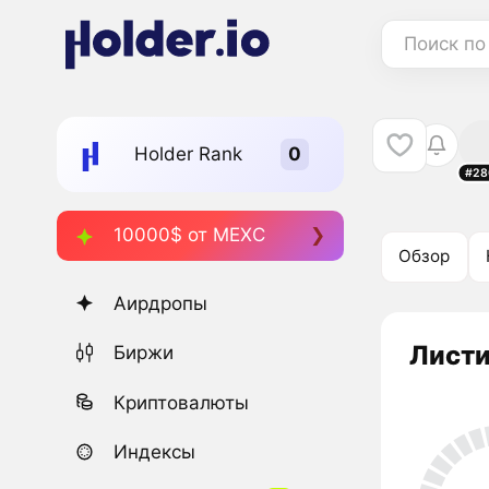
Поиск по
Holder Rank
#28
10000$ от MEXC
Обзор
Аирдропы
Листи
Биржи
Криптовалюты
Индексы