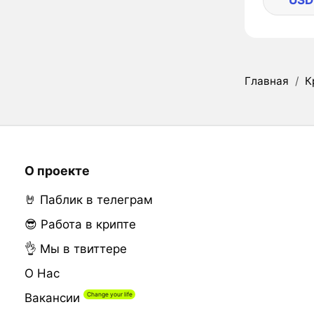
USD
Главная
/
К
О проекте
🤘 Паблик в телеграм
😎 Работа в крипте
👌 Мы в твиттере
О Нас
Вакансии