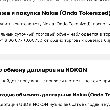
 котировками Nokia (Ondo Tokenized) обновлена —
6 августа 202
жа и покупка Nokia (Ondo Tokenized
упить криптовалюту Nokia (Ondo Tokenized), воспол
льный суточный торговый объем наблюдается в то
т $ 60 677 (0,0075% от общих торговых объемов бир
о обмену долларов на NOKON
 найдете популярные вопросы и ответы по теме пр
годно обменять доллары на Nokia (Ondo T
вертации USD в NOKON нужно выбрать выгодный курс