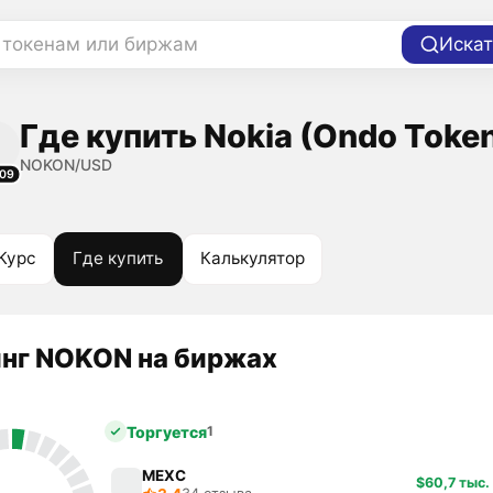
 токенам или биржам
Искат
Где купить Nokia (Ondo Toke
NOKON/USD
09
Курс
Где купить
Калькулятор
нг NOKON на биржах
Торгуется
1
MEXC
$60,7 тыс.