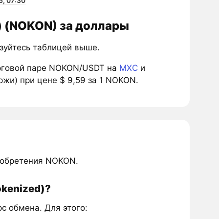
6, 07:30
) (NOKON) за доллары
ьзуйтесь таблицей выше.
рговой паре NOKON/USDT на
MXC
и
жи) при цене $ 9,59 за 1 NOKON.
иобретения NOKON.
okenized)?
 обмена. Для этого: