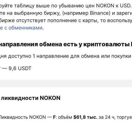
руйте таблицу выше по убыванию цен NOKON к USD.
е на выбранную биржу, (например Binance) и зарег
бирже отсутствует пополнение с карты, то восполь
те с обменниками
.
направления обмена есть у криптовалюты 
дня доступно 1 направление для обмена или покупк
r
— 9,6 USDT
 ликвидности NOKON
Ликвидность NOKON —
F
: объём
$61,8 тыс.
за 24 ч, торгуе