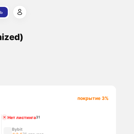
ь
nized)
покрытие 3%
Нет листинга
31
Bybit