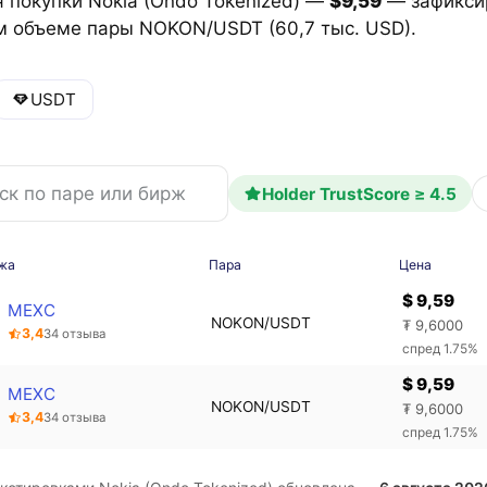
 покупки Nokia (Ondo Tokenized) —
$9,59
— зафикси
м объеме пары NOKON/USDT (60,7 тыс. USD).
USDT
Holder TrustScore ≥ 4.5
жа
Пара
Цена
$ 9,59
MEXC
NOKON/USDT
₮ 9,6000
3,4
34 отзыва
спред 1.75%
$ 9,59
MEXC
NOKON/USDT
₮ 9,6000
3,4
34 отзыва
спред 1.75%