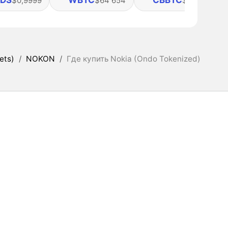
DS
WBTC
CBBTC
$0,9999
$64 654
$64 624
ets)
/
NOKON
/
Где купить Nokia (Ondo Tokenized)