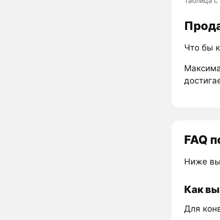
Таблица с
Прода
Что бы к
Максима
достигае
FAQ п
Ниже вы
Как вы
Для кон