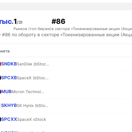
тыс.
1
#86
/31
Рынков (топ-биржи)
в секторе «Токенизированные акции (Акци
#86 по обороту в секторе «Токенизированные акции (Акци
нета
SNDKB
SanDisk (bStocks Tokenized Stock)
SPCXB
SpaceX (bStocks Tokenized Stock)
MUB
Micron Technology (bStocks Tokenized Stock)
SKHYB
SK Hynix (bStocks Tokenized Stock)
SPCXX
SpaceX xStock