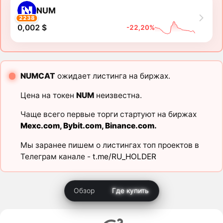
NUM
2238
0,002 $
-22,20%
NUMCAT
ожидает листинга на биржах.
Цена на токен
NUM
неизвестна.
Чаще всего первые торги стартуют на биржах
Mexc.com
,
Bybit.com
,
Binance.com
.
Мы заранее пишем о листингах топ проектов в
Телеграм канале -
t.me/RU_HOLDER
Обзор
Где купить