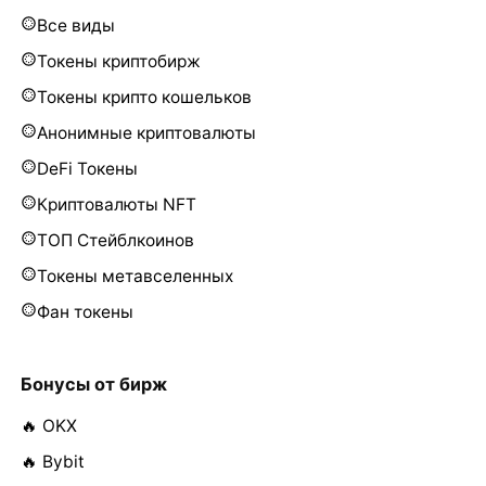
Все виды
Токены криптобирж
Токены крипто кошельков
Анонимные криптовалюты
DeFi Токены
Криптовалюты NFT
ТОП Стейблкоинов
Токены метавселенных
Фан токены
Бонусы от бирж
🔥 OKX
🔥 Bybit