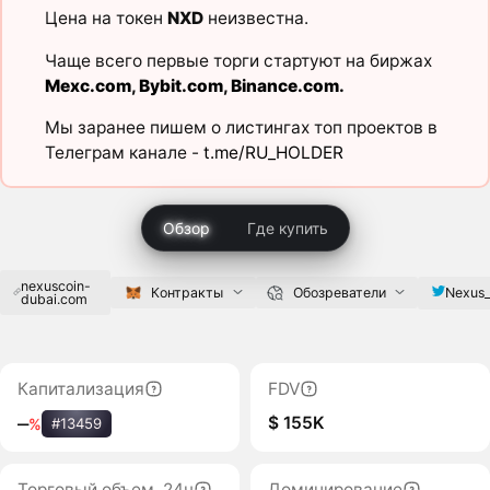
Цена на токен
NXD
неизвестна.
Чаще всего первые торги стартуют на биржах
Mexc.com
,
Bybit.com
,
Binance.com
.
Мы заранее пишем о листингах топ проектов в
Телеграм канале -
t.me/RU_HOLDER
Обзор
Где купить
nexuscoin-
Nexus_
Контракты
Обозреватели
dubai.com
Капитализация
FDV
$ 155K
‒
%
#13459
Торговый объем, 24ч
Доминирование