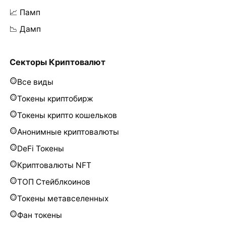
📈 Памп
📉 Дамп
Секторы Криптовалют
Все виды
Токены криптобирж
Токены крипто кошельков
Анонимные криптовалюты
DeFi Токены
Криптовалюты NFT
ТОП Стейблкоинов
Токены метавселенных
Фан токены