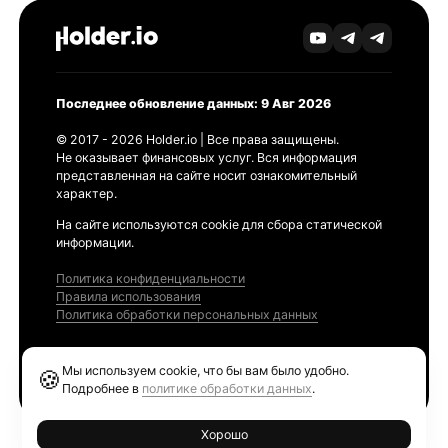
Последнее обновление данных: 9 Авг 2026
© 2017 - 2026 Holder.io | Все права защищены.
Не оказывает финансовых услуг. Вся информация
представленная на сайте носит ознакомительный
характер.
На сайте используются cookie для сбора статической
информации.
Политика конфиденциальности
Правила использования
Политика обработки персональных данных
Продукты
Мы используем cookie, что бы вам было удобно.
🍪
Ethereum GAS Tracker
Подробнее в
политике обработки данных
.
Хорошо