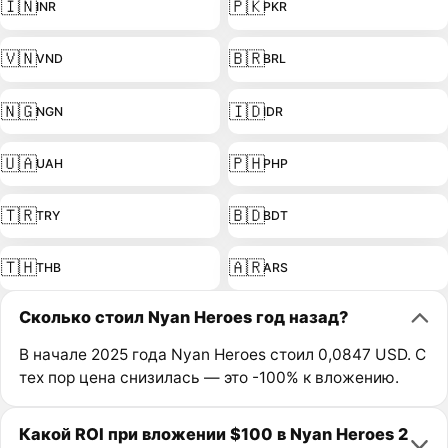
🇮🇳
🇵🇰
INR
PKR
🇻🇳
🇧🇷
VND
BRL
🇳🇬
🇮🇩
NGN
IDR
🇺🇦
🇵🇭
UAH
PHP
🇹🇷
🇧🇩
TRY
BDT
🇹🇭
🇦🇷
THB
ARS
Сколько стоил Nyan Heroes год назад?
В начале 2025 года Nyan Heroes стоил 0,0847 USD. С
тех пор цена снизилась — это -100% к вложению.
Какой ROI при вложении $100 в Nyan Heroes 2