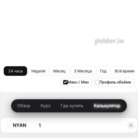
24 часа
Неделя
Месяц
3 Месяца
Год
Всё время
Макс / Мин
Профиль объёма
Обзор
Курс
Где купить
Калькулятор
NYAN