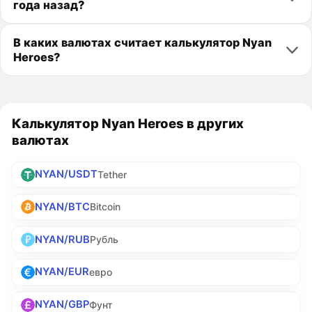
года назад?
В каких валютах считает калькулятор Nyan
Heroes?
Калькулятор Nyan Heroes в других
валютах
NYAN/USDT
Tether
NYAN/BTC
Bitcoin
NYAN/RUB
Рубль
NYAN/EUR
евро
NYAN/GBP
Фунт