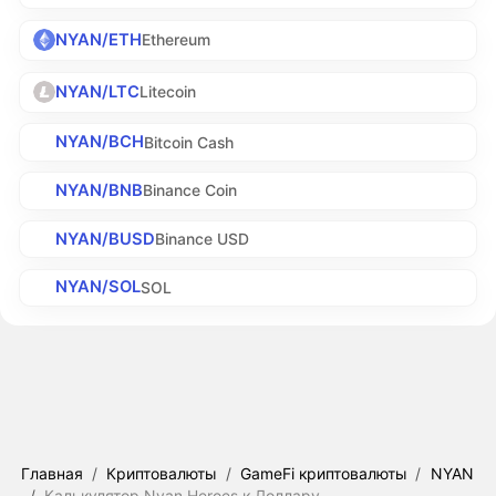
NYAN/ETH
Ethereum
NYAN/LTC
Litecoin
NYAN/BCH
Bitcoin Cash
NYAN/BNB
Binance Coin
NYAN/BUSD
Binance USD
NYAN/SOL
SOL
Главная
/
Криптовалюты
/
GameFi криптовалюты
/
NYAN
/
Калькулятор Nyan Heroes к Доллару