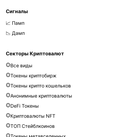
Сигналы
📈 Памп
📉 Дамп
Секторы Криптовалют
Все виды
Токены криптобирж
Токены крипто кошельков
Анонимные криптовалюты
DeFi Токены
Криптовалюты NFT
ТОП Стейблкоинов
Токены метавселенных