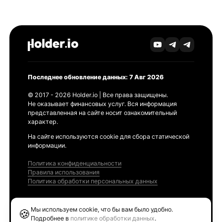
Последнее обновление данных: 7 Авг 2026
© 2017 - 2026 Holder.io | Все права защищены.
Не оказывает финансовых услуг. Вся информация
представленная на сайте носит ознакомительный
характер.
На сайте используются cookie для сбора статической
информации.
Политика конфиденциальности
Правила использования
Политика обработки персональных данных
Продукты
Мы используем cookie, что бы вам было удобно.
🍪
Ethereum GAS Tracker
Подробнее в
политике обработки данных
.