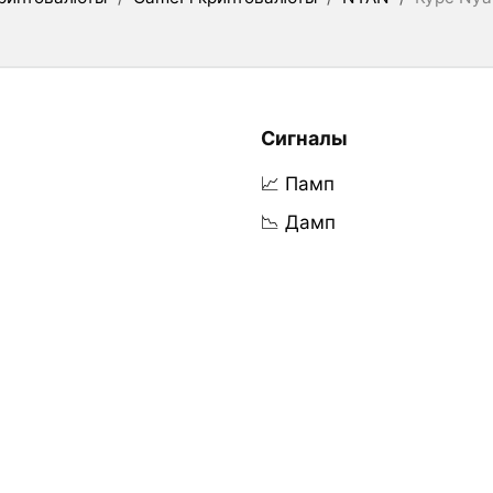
Сигналы
📈 Памп
📉 Дамп