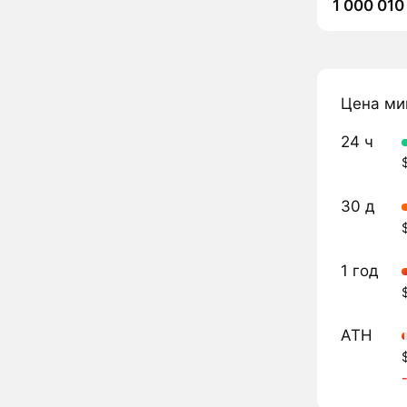
1 000 010
Цена ми
24 ч
30 д
1 год
ATH