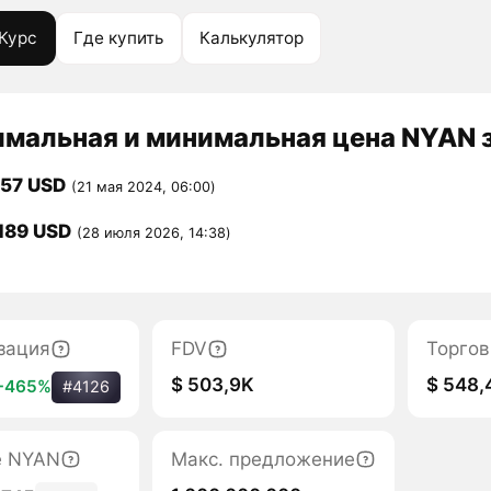
Курс
Где купить
Калькулятор
мальная и минимальная цена NYAN з
457 USD
(21 мая 2024, 06:00)
189 USD
(28 июля 2026, 14:38)
зация
FDV
Торгов
$ 503,9K
$ 548,
+465%
#4126
е NYAN
Макс. предложение