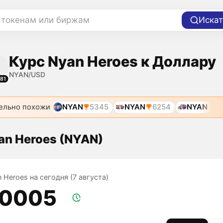
 токенам или биржам
Искат
Курс Nyan Heroes к Доллару
NYAN/USD
81
ельно похожи
NYAN
5345
NYAN
6254
NYAN
an Heroes (NYAN)
 Heroes на сегодня (7 августа)
,0005