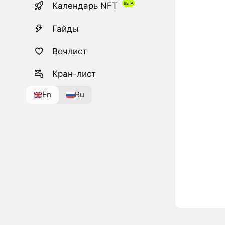
Календарь NFT
Гайды
Вочлист
Кран-лист
En
Ru