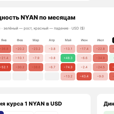
дность
NYAN
по месяцам
 ·
зелёный — рост, красный — падение
· USD ($)
Янв
Фев
Мар
Апр
Май
Июн
Июл
−36.8
−20.2
−23.2
−3.8
−13.1
−17.4
−22.8
−
−21.4
−10.1
−7.9
−0.8
+48.3
−6.6
−34.9
−52.1
−30.2
−38.6
−6.7
−74.3
−2.4
−24.5
−
−13.2
−43.4
−9.0
−
я курса 1 NYAN в USD
Дин