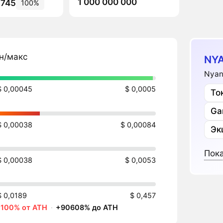
1 000 000 000
 745
100%
н/макс
NYA
Nyan
$ 0,00045
$ 0,0005
То
Ga
$ 0,00038
$ 0,00084
Эк
Пока
$ 0,00038
$ 0,0053
$ 0,0189
$ 0,457
-100% от ATH
·
+90608% до ATH