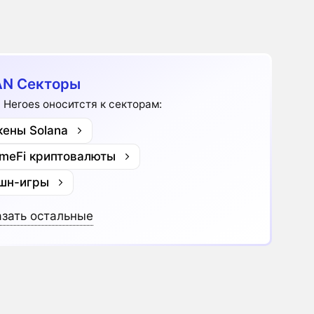
N Секторы
 Heroes оноситстя к секторам:
кены Solana
meFi криптовалюты
шн-игры
зать остальные