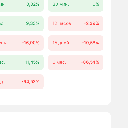
ин.
0,02%
30 мин.
0%
ас
9,33%
12 часов
-2,39%
ень
-16,90%
15 дней
-10,58%
ес.
11,45%
6 мес.
-86,54%
од
-94,53%