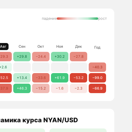
падение
рост
Авг
Сен
Окт
Ноя
Дек
Год
29.3
+29.8
−24.4
+30.2
−27.8
+2.6
−40.3
52.5
+13.4
−33.6
+61.9
−53.2
−99.0
37.9
+46.3
−15.2
−1.6
−2.3
−66.9
амика курса NYAN/USD