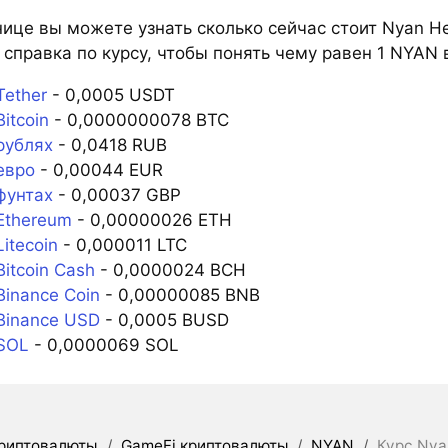
ице вы можете узнать сколько сейчас стоит Nyan He
справка по курсу, чтобы понять чему равен 1 NYAN 
Tether
- 0,0005 USDT
itcoin
- 0,0000000078 BTC
рублях
- 0,0418 RUB
евро
- 0,00044 EUR
фунтах
- 0,00037 GBP
Ethereum
- 0,00000026 ETH
itecoin
- 0,000011 LTC
itcoin Cash
- 0,0000024 BCH
inance Coin
- 0,00000085 BNB
Binance USD
- 0,0005 BUSD
SOL
- 0,0000069 SOL
риптовалюты
/
GameFi криптовалюты
/
NYAN
/
Курс Nya