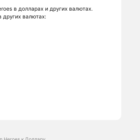
roes в долларах и других валютах.
в других валютах:
n Heroes к Доллару