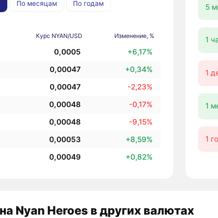
По месяцам
По годам
5 м
Курс NYAN/USD
Изменение, %
1 ч
0,0005
+6,17%
0,00047
+0,34%
1 д
0,00047
-2,23%
0,00048
-0,17%
1 м
0,00048
-9,15%
1 г
0,00053
+8,59%
0,00049
+0,82%
на Nyan Heroes в других валютах