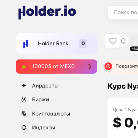
Поиск по
Holder Rank
#63
10000$ от MEXC
Подозрит
Курс Ny
Аирдропы
Биржи
Цена 1 Nyan
Криптовалюты
$ 0
Индексы