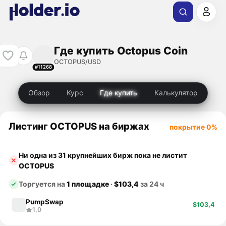
Где купить Octopus Coin
OCTOPUS/USD
#11268
Обзор
Курс
Где купить
Калькулятор
Листинг OCTOPUS на биржах
покрытие 0%
Ни одна из 31 крупнейших бирж пока не листит
OCTOPUS
Торгуется на
1 площадке
·
$103,4
за 24 ч
PumpSwap
$103,4
1,0