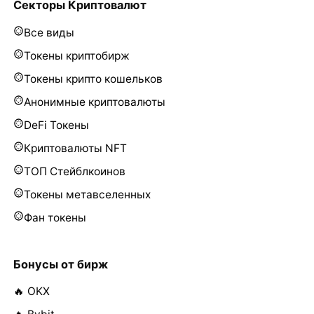
Секторы Криптовалют
Все виды
Токены криптобирж
Токены крипто кошельков
Анонимные криптовалюты
DeFi Токены
Криптовалюты NFT
ТОП Стейблкоинов
Токены метавселенных
Фан токены
Бонусы от бирж
🔥 OKX