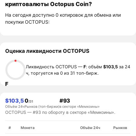
криптовалюты Octopus Coin?
На сегодня доступно 0 котировок для обмена или
покупки OCTOPUS:
Оценка ликвидности OCTOPUS
Ликвидность OCTOPUS —
F
: объём
$103,5
за 24
ч, торгуется на 0 из 31 топ-бирж.
F
$103,5
0
#93
/31
Объём 24ч
Рынков (топ-биржи)
в секторе «Мемкоины»
OCTOPUS — #93 по обороту в секторе «Мемкоины».
#
Монета
Объём 24ч
Рынков