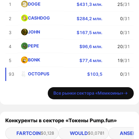
DOGE
1
$431,3 млн.
25
/31
CASHDOG
2
$284,2 млн.
0
/31
JOHN
3
$167,5 млн.
0
/31
PEPE
4
$96,6 млн.
20
/31
BONK
5
$77,4 млн.
19
/31
OCTOPUS
93
$103,5
0
/31
Все рынки сектора «Мемкоины»
Конкуренты в секторе «Токены Pump.fun»
FARTCOIN
WOULD
ANSEM
$0,128
$0,0781