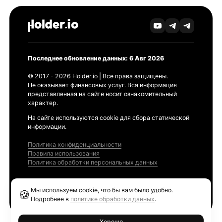
Последнее обновление данных: 6 Авг 2026
© 2017 - 2026 Holder.io | Все права защищены.
Не оказывает финансовых услуг. Вся информация
представленная на сайте носит ознакомительный
характер.
На сайте используются cookie для сбора статической
информации.
Политика конфиденциальности
Правила использования
Политика обработки персональных данных
Продукты
Мы используем cookie, что бы вам было удобно.
🍪
Ethereum GAS Tracker
Подробнее в
политике обработки данных
.
Хорошо