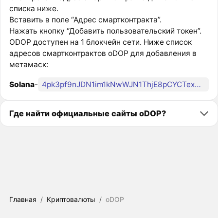
списка ниже.
Вставить в поле “Адрес смартконтракта”.
Нажать кнопку “Добавить пользовательский токен”.
ODOP доступен на 1 блокчейн сети. Ниже список
адресов смартконтрактов oDOP для добавления в
метамаск:
Solana
-
4pk3pf9nJDN1im1kNwWJN1ThjE8pCYCTexXYGyFjqKVf
Где найти официальные сайты oDOP?
Главная
/
Криптовалюты
/
oDOP