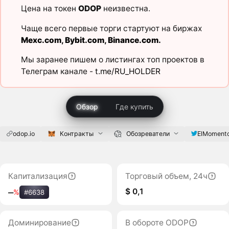
Цена на токен
ODOP
неизвестна.
Чаще всего первые торги стартуют на биржах
Mexc.com
,
Bybit.com
,
Binance.com
.
Мы заранее пишем о листингах топ проектов в
Телеграм канале -
t.me/RU_HOLDER
Обзор
Где купить
odop.io
Контракты
Обозреватели
ElMoment
Капитализация
Торговый объем, 24ч
$ 0,1
‒
%
#6638
Доминирование
В обороте ODOP