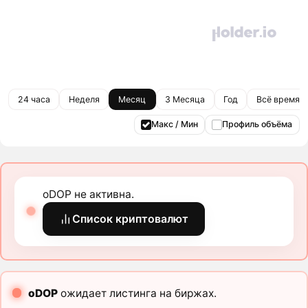
24 часа
Неделя
Месяц
3 Месяца
Год
Всё время
Макс / Мин
Профиль объёма
oDOP не активна.
Список криптовалют
oDOP
ожидает листинга на биржах.