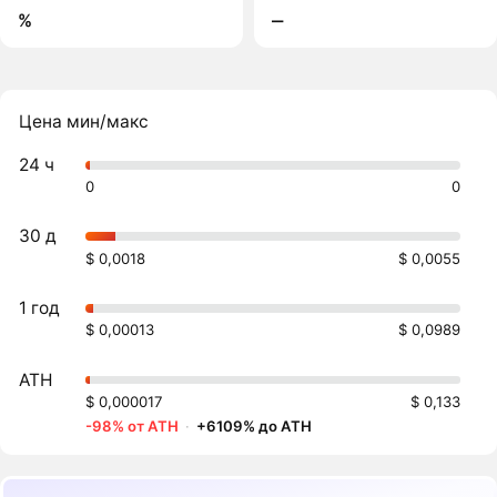
%
‒
Цена мин/макс
24 ч
0
0
30 д
$ 0,0018
$ 0,0055
1 год
$ 0,00013
$ 0,0989
ATH
$ 0,000017
$ 0,133
-98% от ATH
·
+6109% до ATH