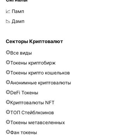
📈 Памп
📉 Дамп
Секторы Криптовалют
Все виды
Токены криптобирж
Токены крипто кошельков
Анонимные криптовалюты
DeFi Токены
Криптовалюты NFT
ТОП Стейблкоинов
Токены метавселенных
Фан токены