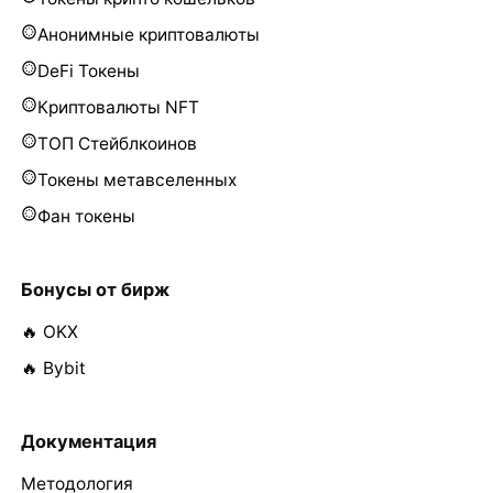
Анонимные криптовалюты
DeFi Токены
Криптовалюты NFT
ТОП Стейблкоинов
Токены метавселенных
Фан токены
Бонусы от бирж
🔥 OKX
🔥 Bybit
Документация
Методология