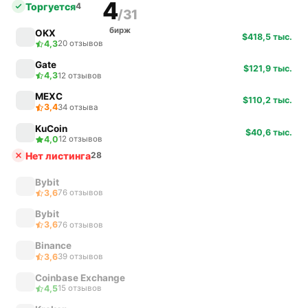
4
Торгуется
4
/31
бирж
OKX
$418,5 тыс.
4,3
20 отзывов
Gate
$121,9 тыс.
4,3
12 отзывов
MEXC
$110,2 тыс.
3,4
34 отзыва
KuCoin
$40,6 тыс.
4,0
12 отзывов
Нет листинга
28
Bybit
3,6
76 отзывов
Bybit
3,6
76 отзывов
Binance
3,6
39 отзывов
Coinbase Exchange
4,5
15 отзывов