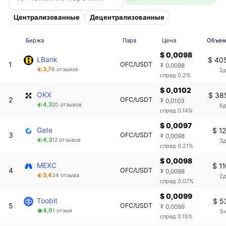
Централизованные
Децентрализованные
Биржа
Пара
Цена
Объем,
$ 0,0098
LBank
$ 40
1
OFC/USDT
₮ 0,0098
3,7
6 отзывов
2д
спред 0.2%
$ 0,0102
OKX
$ 38
2
OFC/USDT
₮ 0,0103
4,3
20 отзывов
6д
спред 0.14%
$ 0,0097
Gate
$ 1
3
OFC/USDT
₮ 0,0098
4,3
12 отзывов
3д
спред 0.21%
$ 0,0098
MEXC
$ 1
4
OFC/USDT
₮ 0,0098
3,4
34 отзыва
2д
спред 0.07%
$ 0,0099
Toobit
$ 5
5
OFC/USDT
₮ 0,0099
4,0
1 отзыв
5ч
спред 0.15%