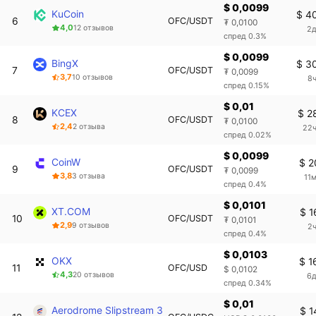
$ 0,0099
KuCoin
$ 4
6
OFC/USDT
₮ 0,0100
4,0
12 отзывов
2д
спред 0.3%
$ 0,0099
BingX
$ 3
7
OFC/USDT
₮ 0,0099
3,7
10 отзывов
8ч
спред 0.15%
$ 0,01
KCEX
$ 2
8
OFC/USDT
₮ 0,0100
2,4
2 отзыва
22ч
спред 0.02%
$ 0,0099
CoinW
$ 2
9
OFC/USDT
₮ 0,0099
3,8
3 отзыва
11
спред 0.4%
$ 0,0101
XT.COM
$ 1
10
OFC/USDT
₮ 0,0101
2,9
9 отзывов
2ч
спред 0.4%
$ 0,0103
OKX
$ 1
11
OFC/USD
$ 0,0102
4,3
20 отзывов
6д
спред 0.34%
$ 0,01
Aerodrome Slipstream 3
$ 1