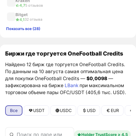
Kraken
4,7
5 отзывов
Bitget
4,1
32 отзыва
Показать все (28)
Биржи где торгуется OneFootball Credits
Найдено 12 бирж где торгуется OneFootball Credits.
По данным на 10 августа самая оптимальная цена
для покупки OneFootball Credits —
$0,0098
—
зафиксирована на бирже
LBank
при максимальном
торговом объеме пары OFC/USDT (405,6 тыс. USD).
Все
USDT
USDC
USD
EUR
Holder TrustScore ≥ 4.5