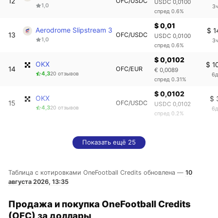
12
OFC/USDC
USDC 0,0100
1,0
3ч
спред 0.6%
$ 0,01
Aerodrome Slipstream 3
$ 1
13
OFC/USDC
USDC 0,0100
1,0
3ч
спред 0.6%
$ 0,0102
OKX
$ 1
14
OFC/EUR
€ 0,0089
4,3
20 отзывов
6д
спред 0.31%
$ 0,0102
OKX
$ 
15
OFC/USDC
USDC 0,0102
4,3
20 отзывов
6д
спред 0.2%
Показать ещё 25
Таблица с котировками OneFootball Credits обновлена —
10
августа 2026, 13:35
Продажа и покупка OneFootball Credits
(OFC) за доллары