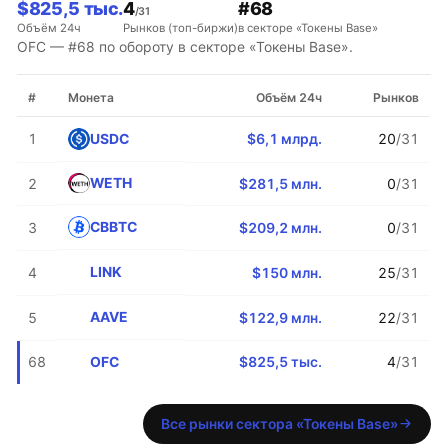
$825,5 тыс.
4
#68
/31
Объём 24ч
Рынков (топ-биржи)
в секторе «Токены Base»
OFC — #68 по обороту в секторе «Токены Base».
#
Монета
Объём 24ч
Рынков
USDC
1
$6,1 млрд.
20
/31
WETH
2
$281,5 млн.
0
/31
CBBTC
3
$209,2 млн.
0
/31
LINK
4
$150 млн.
25
/31
AAVE
5
$122,9 млн.
22
/31
OFC
68
$825,5 тыс.
4
/31
Все рынки сектора «Токены Base»