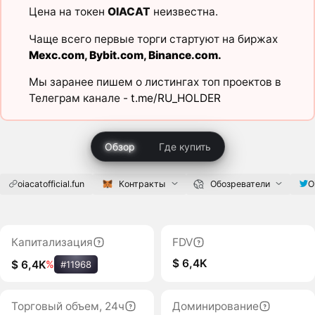
Цена на токен
OIACAT
неизвестна.
Чаще всего первые торги стартуют на биржах
Mexc.com
,
Bybit.com
,
Binance.com
.
Мы заранее пишем о листингах топ проектов в
Телеграм канале -
t.me/RU_HOLDER
Обзор
Где купить
oiacatofficial.fun
Контракты
Обозреватели
O
Капитализация
FDV
$ 6,4K
$ 6,4K
%
#11968
Торговый объем, 24ч
Доминирование