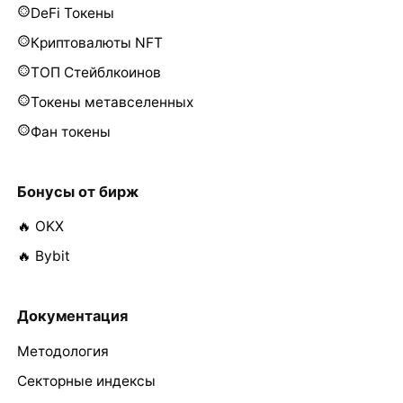
DeFi Токены
Криптовалюты NFT
ТОП Стейблкоинов
Токены метавселенных
Фан токены
Бонусы от бирж
🔥 OKX
🔥 Bybit
Документация
Методология
Секторные индексы