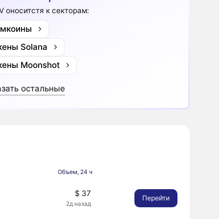
V оноситстя к секторам:
мкоины
кены Solana
кены Moonshot
зать остальные
Объем, 24 ч
$ 37
Перейти
2д назад