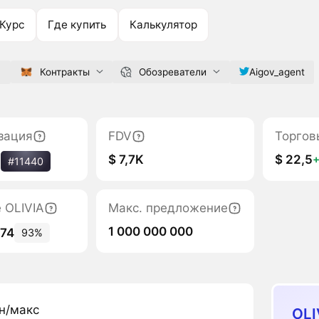
Курс
Где купить
Калькулятор
m
Контракты
Обозреватели
Aigov_agent
зация
FDV
Торгов
$ 7,7K
$ 22,5
%
#11440
 OLIVIA
Макс. предложение
1 000 000 000
074
93%
н/макс
OLI