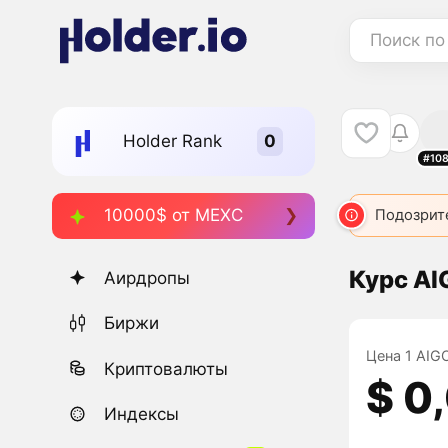
Поиск по
Holder Rank
#10
10000$ от MEXC
Подозрит
Курс AI
Аирдропы
Биржи
Цена 1 AIGO
Криптовалюты
$ 0
Индексы