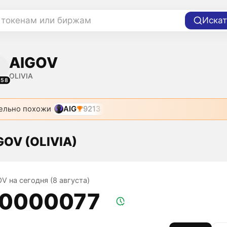
 токенам или биржам
Искат
AIGOV
OLIVIA
858
ельно похожи
AIG
9213
GOV (OLIVIA)
V на сегодня (8 августа)
,0000077