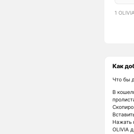
1 OLIVI
Как до
Что бы 
В кошел
пролиста
Скопиро
Вставить
Нажать к
OLIVIA д