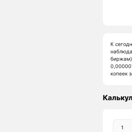
К сегод
наблюда
биржам)
0,00000
копеек з
Калькул