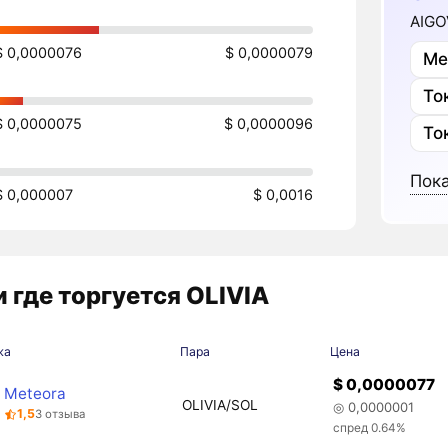
AIGO
$ 0,0000076
$ 0,0000079
Ме
То
$ 0,0000075
$ 0,0000096
То
Пока
$ 0,000007
$ 0,0016
 где торгуется OLIVIA
жа
Пара
Цена
$ 0,0000077
Meteora
OLIVIA/SOL
◎ 0,0000001
1,5
3 отзыва
спред 0.64%