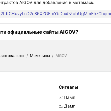
нтрактов AIGOV для добавления в метамаск:
2fdtCHuvyLcD2q86XZGFmYbDux9ZbbUgMmFhzChqm
йти официальные сайты AIGOV?
риптовалюты
/
Мемкоины
/
AIGOV
Сигналы
📈 Памп
📉 Дамп