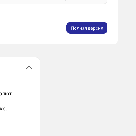
Полная версия
валют
же.