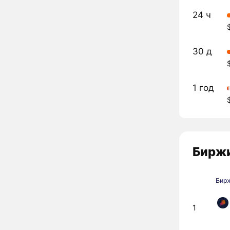
24 ч
30 д
1 год
Биржи
Бир
1