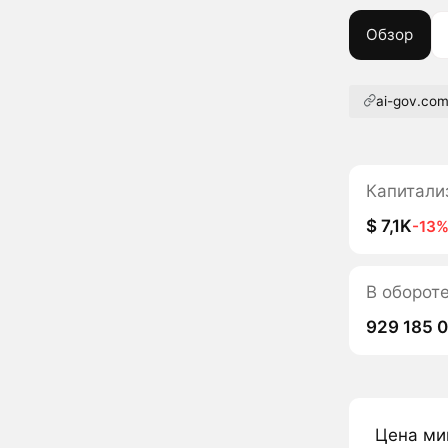
Обзор
ai-gov.co
Капитали
$ 7,1K
-13
В обороте
929 185 
Цена ми