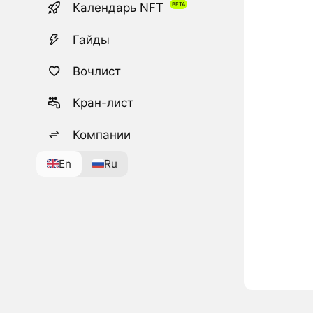
Календарь NFT
Гайды
Вочлист
Кран-лист
Компании
En
Ru