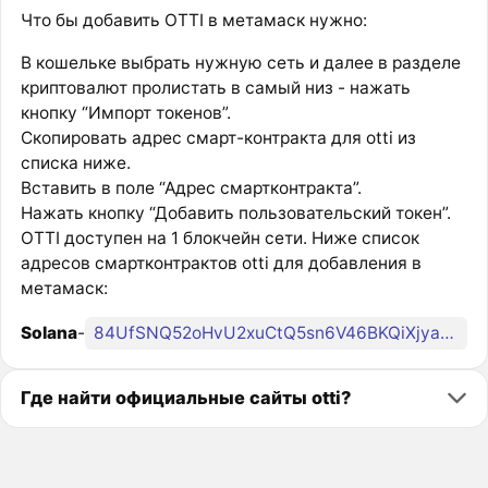
Что бы добавить OTTI в метамаск нужно:
В кошельке выбрать нужную сеть и далее в разделе
криптовалют пролистать в самый низ - нажать
кнопку “Импорт токенов”.
Скопировать адрес смарт-контракта для otti из
списка ниже.
Вставить в поле “Адрес смартконтракта”.
Нажать кнопку “Добавить пользовательский токен”.
OTTI доступен на 1 блокчейн сети. Ниже список
адресов смартконтрактов otti для добавления в
метамаск:
Solana
-
84UfSNQ52oHvU2xuCtQ5sn6V46BKQiXjyatt33wGpump
Где найти официальные сайты otti?