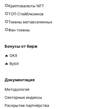
Криптовалюты NFT
ТОП Стейблкоинов
Токены метавселенных
Фан токены
Бонусы от бирж
🔥 OKX
🔥 Bybit
Документация
Методология
Секторные индексы
Раскрытие партнёрства