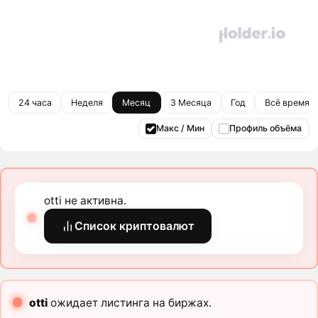
24 часа
Неделя
Месяц
3 Месяца
Год
Всё время
Макс / Мин
Профиль объёма
otti не активна.
Список криптовалют
otti
ожидает листинга на биржах.