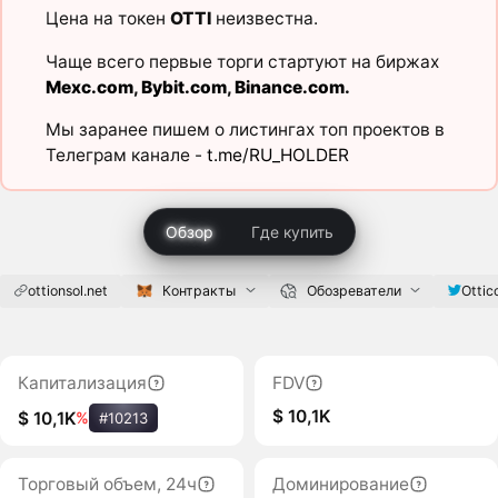
Цена на токен
OTTI
неизвестна.
Чаще всего первые торги стартуют на биржах
Mexc.com
,
Bybit.com
,
Binance.com
.
Мы заранее пишем о листингах топ проектов в
Телеграм канале -
t.me/RU_HOLDER
Обзор
Где купить
ottionsol.net
Контракты
Обозреватели
Ottic
Капитализация
FDV
$ 10,1K
$ 10,1K
%
#10213
Торговый объем, 24ч
Доминирование