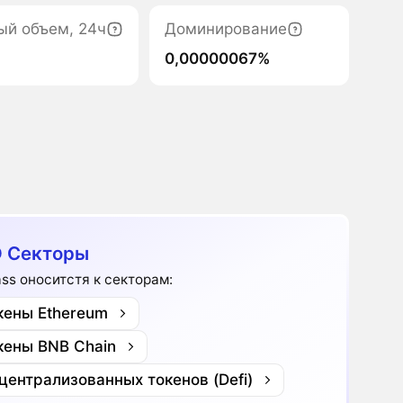
ый объем, 24ч
Доминирование
0,00000067%
 Секторы
ss оноситстя к секторам:
кены Ethereum
кены BNB Chain
централизованных токенов (Defi)