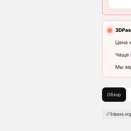
3DPas
Цена 
Чаще 
Мы за
Обзор
3dpass.or