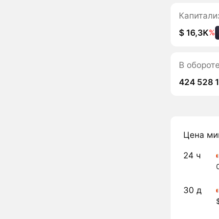
Капитали
$ 16,3K
%
В оборот
424 528 
Цена ми
24 ч
30 д