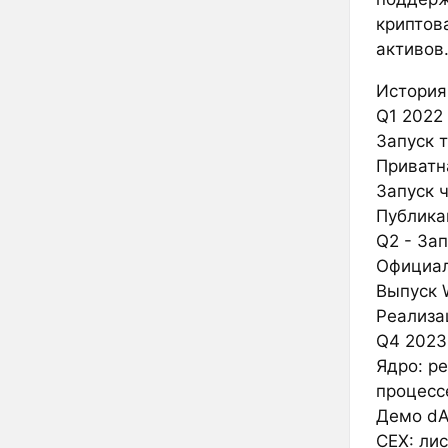
криптов
активов
История
Q1 2022 
Запуск 
Приватн
Запуск 
Публика
Q2 - Зап
Официал
Выпуск 
Реализа
Q4 2023
Ядро: р
процесс
Демо d
CEX: лис