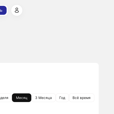
ь
деля
Месяц
3 Месяца
Год
Всё время