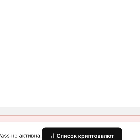
ass не активна.
Список криптовалют