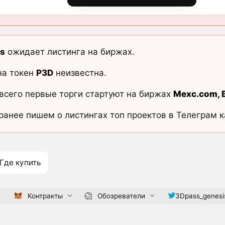
s
ожидает листинга на биржах.
на токен
P3D
неизвестна.
всего первые торги стартуют на биржах
Mexc.com
,
ранее пишем о листингах топ проектов в Телеграм 
Где купить
g
Контракты
Обозреватели
3Dpass_genesi