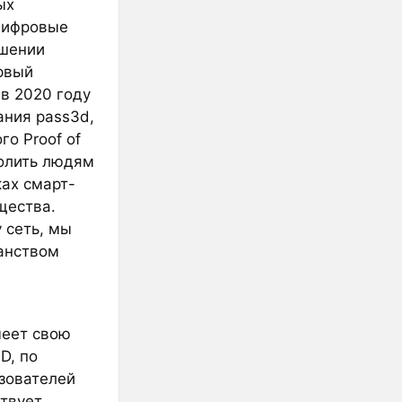
ых
 цифровые
ешении
рвый
в 2020 году
ания pass3d,
о Proof of
волить людям
ах смарт-
щества.
 сеть, мы
анством
меет свою
D, по
зователей
твует