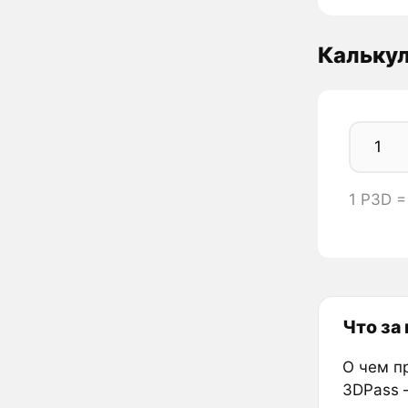
Кальку
1 P3D 
Что за
О чем п
3DPass 