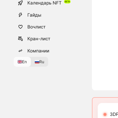
Календарь NFT
Гайды
Вочлист
Кран-лист
Компании
En
Ru
3DP