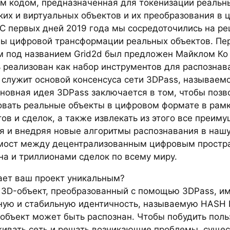
м кодом, предназначенная для токенизации реальн
ких и виртуальных объектов и их преобразования в
 С первых дней 2019 года мы сосредоточились на р
ы цифровой трансформации реальных объектов. Пе
м под названием Grid2d был предложен Майклом Ко 
ь реализован как набор инструментов для распознав
 служит основой консенсуса сети 3DPass, называемог
сновная идея 3DPass заключается в том, чтобы поз
овать реальные объекты в цифровом формате в рамк
ов и сделок, а также извлекать из этого все преиму
я и внедряя новые алгоритмы распознавания в нашу
мост между децентрализованным цифровым простр
на и триллионами сделок по всему миру.
ает ваш проект уникальным?
3D-объект, преобразованный с помощью 3DPass, и
ную и стабильную идентичность, называемую HASH I
 объект может быть распознан. Чтобы побудить поль
ивать сеть и решать возникающие проблемы, сущес