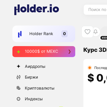
Поиск по
Holder Rank
#89
Курс 3D
10000$ от MEXC
Аирдропы
Послед
$ 0
Биржи
Криптовалюты
Индексы