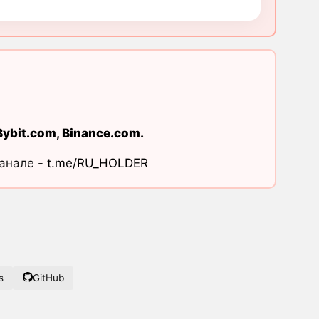
Bybit.com
,
Binance.com
.
канале -
t.me/RU_HOLDER
s
GitHub