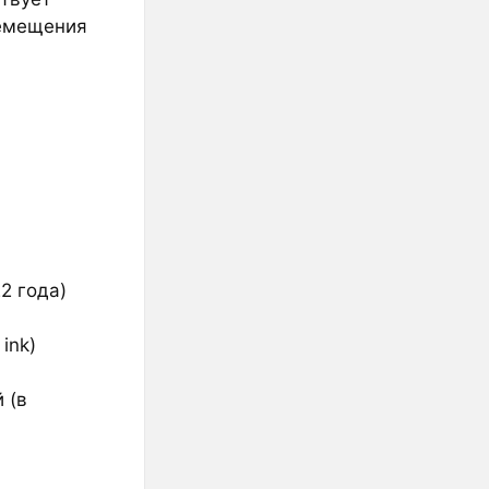
ремещения
2 года)
ink)
 (в