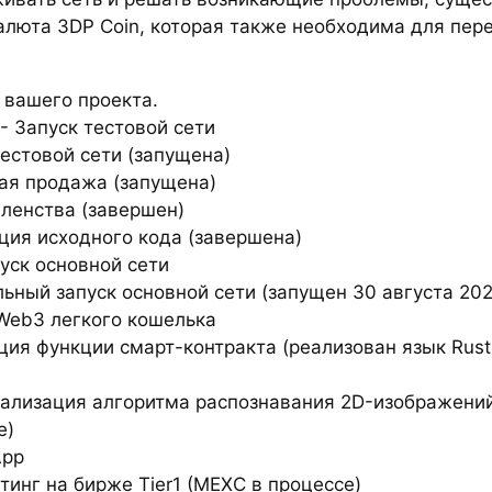
алюта 3DP Coin, которая также необходима для пе
.
 вашего проекта.
- Запуск тестовой сети
тестовой сети (запущена)
ая продажа (запущена)
членства (завершен)
ция исходного кода (завершена)
уск основной сети
ьный запуск основной сети (запущен 30 августа 202
Web3 легкого кошелька
ция функции смарт-контракта (реализован язык Rust 
еализация алгоритма распознавания 2D-изображений
е)
App
тинг на бирже Tier1 (MEXC в процессе)