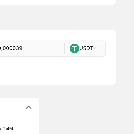
USDT
рытым