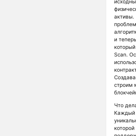
исходны
физичес
активы.
проблем
алгорит
и тепер
который
Scan. О
использ
контракт
Создава
строим 
блокчей
Что дел
Каждый 
уникаль
которой
поддерж