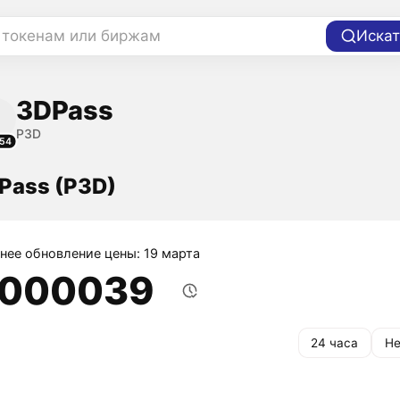
 токенам или биржам
Искат
3DPass
P3D
54
Pass (P3D)
нее обновление цены: 19 марта
,000039
24 часа
Не