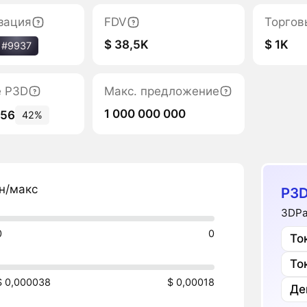
зация
FDV
Торгов
$ 38,5K
$ 1K
#9937
е P3D
Макс. предложение
1 000 000 000
156
42%
н/макс
P3D
3DPa
0
0
То
То
$ 0,000038
$ 0,00018
Де