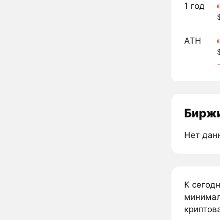
1 год
ATH
Биржи
Нет дан
К сегод
минимал
криптова