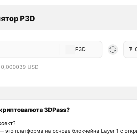
лятор P3D
P3D
₮
= 0,000039 USD
 криптовалюта 3DPass?
роект?
— это платформа на основе блокчейна Layer 1 с отк