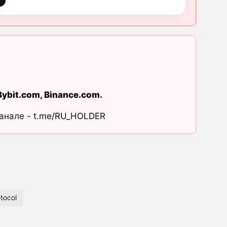
Bybit.com
,
Binance.com
.
канале -
t.me/RU_HOLDER
tocol