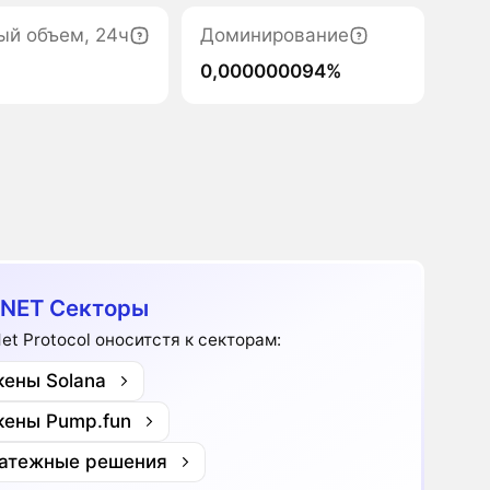
ый объем, 24ч
Доминирование
0,000000094%
NET Секторы
et Protocol оноситстя к секторам:
кены Solana
кены Pump.fun
атежные решения