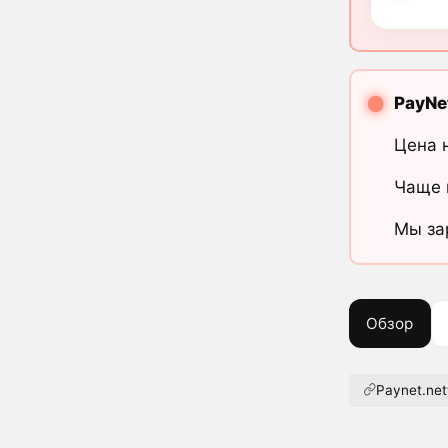
PayNe
Цена 
Чаще 
Мы за
Обзор
Paynet.ne