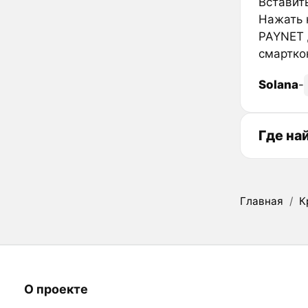
Вставить
Нажать к
PAYNET 
смартко
Solana
-
Где на
Главная
/
К
О проекте