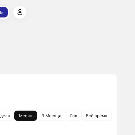
ь
деля
Месяц
3 Месяца
Год
Всё время