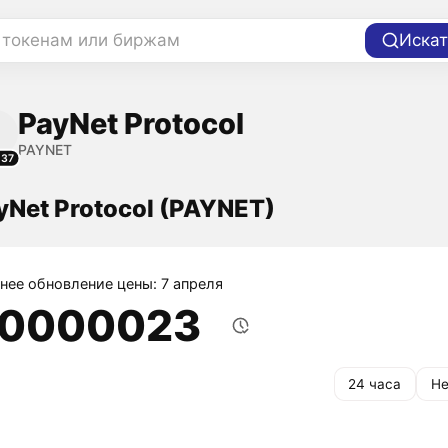
 токенам или биржам
Искат
PayNet Protocol
PAYNET
137
yNet Protocol (PAYNET)
нее обновление цены: 7 апреля
,0000023
24 часа
Не