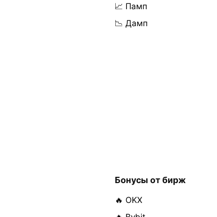
📈 Памп
📉 Дамп
Бонусы от бирж
🔥 OKX
🔥 Bybit