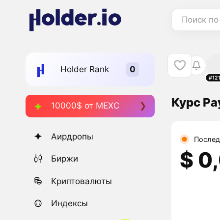
Поиск по
Holder Rank
#12
Курс Pa
10000$ от MEXC
Аирдропы
Послед
$ 0
Биржи
Криптовалюты
Индексы