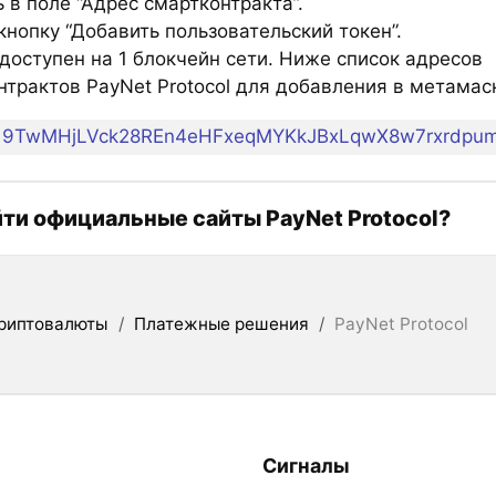
 в поле “Адрес смартконтракта”.
нопку “Добавить пользовательский токен”.
доступен на 1 блокчейн сети. Ниже список адресов
нтрактов PayNet Protocol для добавления в метамас
9TwMHjLVck28REn4eHFxeqMYKkJBxLqwX8w7rxrdpu
йти официальные сайты PayNet Protocol?
риптовалюты
/
Платежные решения
/
PayNet Protocol
Сигналы