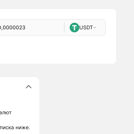
USDT
валют
списка ниже.