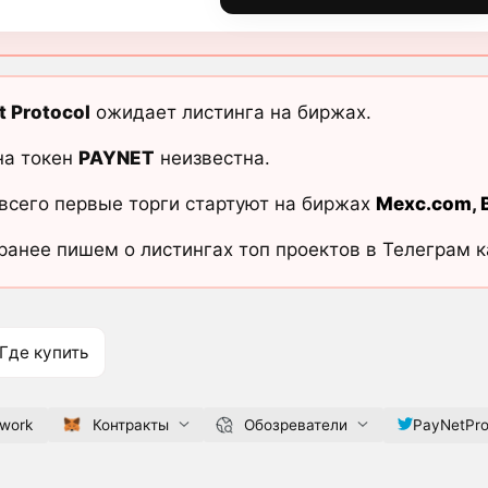
t Protocol
ожидает листинга на биржах.
на токен
PAYNET
неизвестна.
всего первые торги стартуют на биржах
Mexc.com
,
ранее пишем о листингах топ проектов в Телеграм 
Где купить
twork
Контракты
Обозреватели
PayNetPro