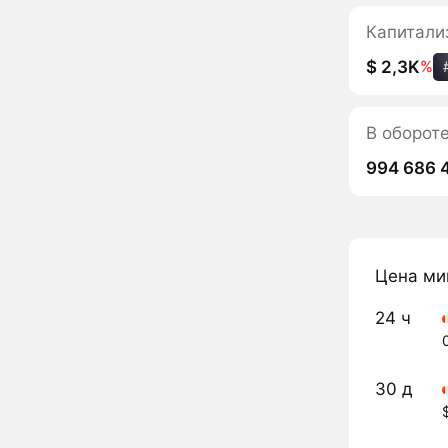
Капитали
$ 2,3K
%
В оборот
994 686 
Цена ми
24 ч
30 д