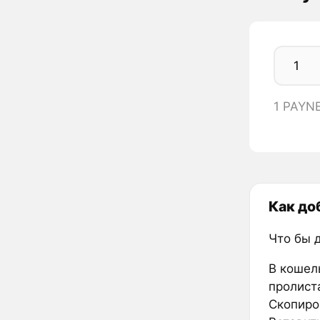
1 PAYN
Как до
Что бы 
В кошел
пролиста
Скопиров