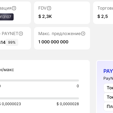
зация
FDV
Торгов
$ 2,3K
$ 2,5
#13107
е PAYNET
Макс. предложение
1 000 000 000
414
99%
н/макс
PAY
PayN
0
0
То
То
$ 0,0000023
$ 0,0000028
Пл