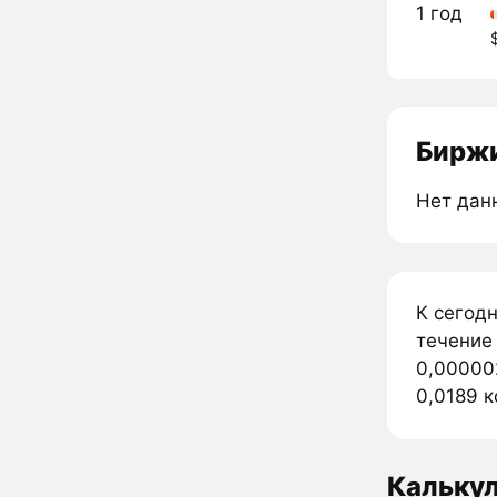
1 год
Биржи
Нет дан
К сегод
течение
0,000002
0,0189 к
Кальку