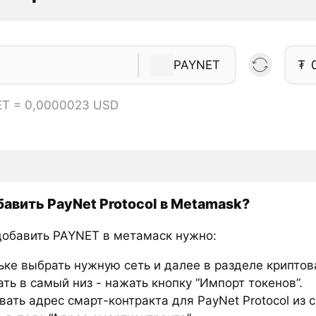
PAYNET
₮
ET = 0,0000023 USD
бавить PayNet Protocol в Metamask?
добавить PAYNET в метамаск нужно:
ьке выбрать нужную сеть и далее в разделе крипто
ть в самый низ - нажать кнопку “Импорт токенов”.
ать адрес смарт-контракта для PayNet Protocol из 