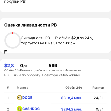
покупки PB:
Оценка ликвидности PB
Ликвидность PB —
F
: объём
$2,8
за 24 ч,
торгуется на 0 из 31 топ-бирж.
F
$2,8
0
#99
/31
Объём 24ч
Рынков (топ-биржи)
в секторе «Мемкоины»
PB — #99 по обороту в секторе «Мемкоины».
#
Монета
Объём 24ч
Рынков
DOGE
1
$318,4 млн.
24
/31
CASHDOG
2
$284,2 млн.
0
/31