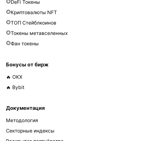
DeFi Токены
Криптовалюты NFT
ТОП Стейблкоинов
Токены метавселенных
Фан токены
Бонусы от бирж
🔥 OKX
🔥 Bybit
Документация
Методология
Секторные индексы