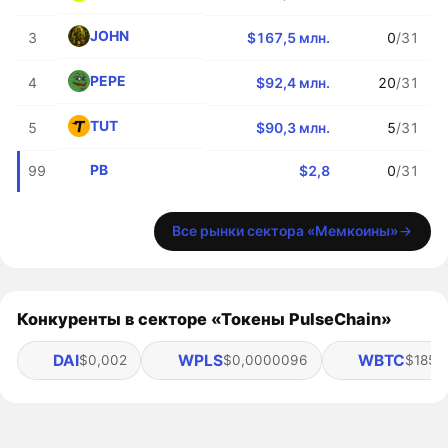
JOHN
3
$167,5 млн.
0
/31
PEPE
4
$92,4 млн.
20
/31
TUT
5
$90,3 млн.
5
/31
PB
99
$2,8
0
/31
Все рынки сектора «Мемкоины»
Конкуренты в секторе «Токены PulseChain»
DAI
WPLS
WBTC
$0,002
$0,0000096
$185,