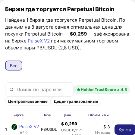
Биржи где торгуется Perpetual Bitcoin
Найдена 1 биржа где торгуется Perpetual Bitcoin. По
данным на 8 августа самая оптимальная цена для
покупки Perpetual Bitcoin —
$0,259
— зафиксирована
на бирже
PulseX V2
при максимальном торговом
объеме пары PB/USDL (2,8 USD).
Все
Holder TrustScore ≥ 4.5
Централизованные
Децентрализованные
Биржа
Пара
Цена
Объем, 24 ч
$ 0,259
PulseX V2
$ 3
1
PB/USDL
Купить
USDL 0,2171
1,0
14ч назад