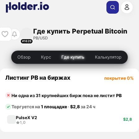
Где купить Perpetual Bitcoin
PB/USD
#1629
Обзор
Курс
Где купить
Калькулятор
Листинг PB на биржах
покрытие 0%
Ни одна из 31 крупнейших бирж пока не листит
PB
Торгуется на
1 площадке
·
$2,8
за 24 ч
PulseX V2
$2,8
1,0