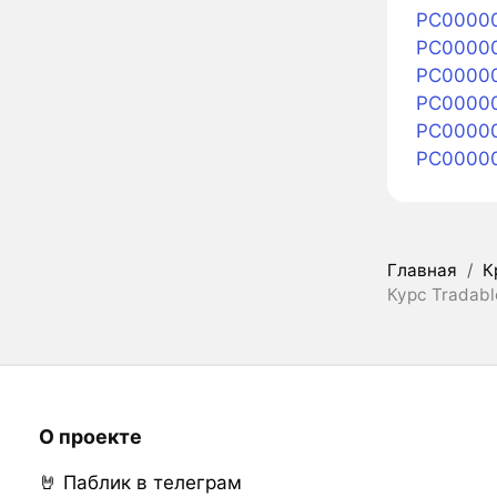
PC00000
PC000004
PC000004
PC00000
PC00000
PC00000
Главная
/
К
Курс Tradabl
О проекте
🤘 Паблик в телеграм