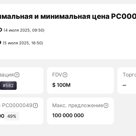
мальная и минимальная цена PC000
D
(4 июля 2025, 09:50)
D
(5 июля 2025, 16:50)
зация
FDV
Торг
$ 100M
‒
#582
е PC0000049
Макс. предложение
100 000 000
00
49%