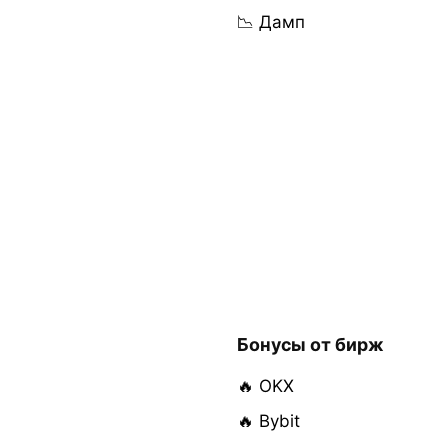
📉 Дамп
Бонусы от бирж
🔥 OKX
🔥 Bybit