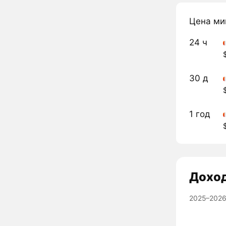
Цена ми
24 ч
30 д
1 год
Дохо
2025–2026