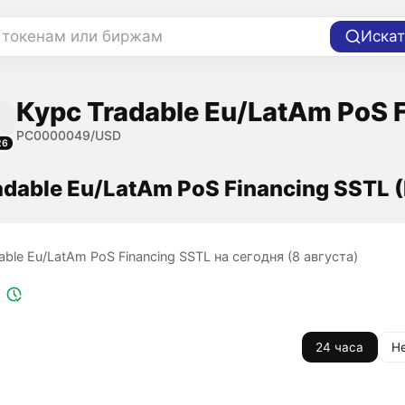
 токенам или биржам
Искат
Курс Tradable Eu/LatAm PoS 
PC0000049/USD
26
adable Eu/LatAm PoS Financing SSTL
able Eu/LatAm PoS Financing SSTL на сегодня (8 августа)
24 часа
Н