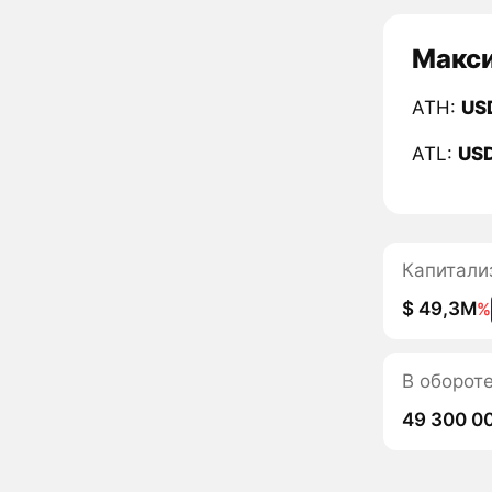
Макси
ATH:
US
ATL:
US
Капитали
$ 49,3M
%
В оборот
49 300 0