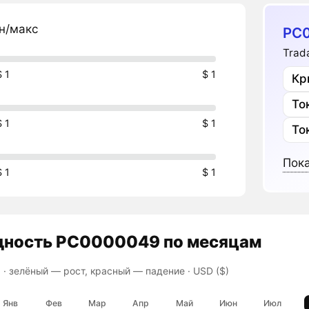
н/макс
PC
Trad
$ 1
$ 1
То
$ 1
$ 1
То
Пока
$ 1
$ 1
дность
PC0000049
по месяцам
 ·
зелёный — рост, красный — падение
· USD ($)
Янв
Фев
Мар
Апр
Май
Июн
Июл