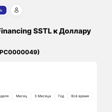
ь
Financing SSTL к Доллару
 (PC0000049)
еделя
Месяц
3 Месяца
Год
Всё время