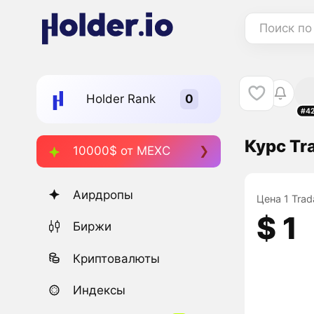
Поиск по
Holder Rank
#4
Курс Tr
10000$ от MEXC
Аирдропы
Цена 1 Trad
$ 1
Биржи
Криптовалюты
Индексы