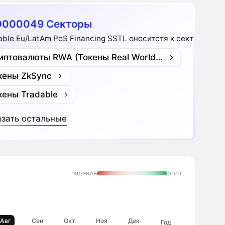
0000049 Секторы
able Eu/LatAm PoS Financing SSTL оноситстя к секторам:
Криптовалюты RWA (Токены Real World Assets)
кены ZkSync
кены Tradable
зать остальные
падение
рост
Авг
Сен
Окт
Ноя
Дек
Год