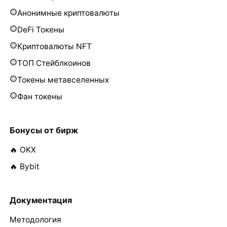
Анонимные криптовалюты
DeFi Токены
Криптовалюты NFT
ТОП Стейблкоинов
Токены метавселенных
Фан токены
Бонусы от бирж
🔥 OKX
🔥 Bybit
Документация
Методология